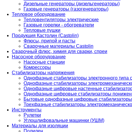
Дизельные генераторы (дизельгенераторы)
Газовые генераторы (газогенераторы)
Тепловое оборудование
Тепловентиляторы электрические
Газовые горелки - обогреватели
Тепловые пушки
Продукция Кастолин (Castolin)
Флюсы, припой и пасты
Сварочные материалы Castolin
Сварочный флюс, химия для сварки, спреи
Насосное оборудование
Насосные станции
Комрессоры
Стабилизаторы напряжения
Однофазные стабилизаторы электронного типа
Однофазные стабилизаторы электромеханическо
Однофазные цифровые настенные стабилизато
Однофазные цифровые стабилизаторы понижен
Бытовые однофазные цифровые стабилизаторы
Трехфазные стабилизаторы электромеханическо
Инструменты
Рулетки
Углошлифовальные машинки (УШМ)
Материалы для изоляции
Полилен