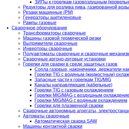
ЗИПы к горелкам газовоздушным (кровель
Редукторы для розлива пива, газированной вод
Резаки машинные (РМ)
Генераторы ацетиленовые
Рампы газовые
Сварочное оборудование
Трансформаторы сварочные
Машины газовой термической резки
Выпрямители сварочные
Инверторы сварочные
Полуавтоматы сварочные и сварочные механиз
Сварочные аргоно-дуговые установки
Горелки для сварки в среде защитных газов
Сопла газовые, наконечники, держатели на
Горелки TIG с водяным (жидкостным) охла
Запасные части к горелкам TIG/MIG
Каналы направляющие (кабельные)
Горелки TIG с газовым охлаждением
Горелки MIG/MAG с воздушным охлаждени
Горелки MIG/MAG с водяным охлаждением
Горелки для плазменной сварки
Сварочные автономные агрегаты, электростанц
Автоматы сварочные
Автоматическая сварка SAW
Машины контактной сварки