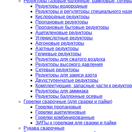
Редукторы газовые балонные, рамповые, сетев
Редукторы водородные
Редукторы и регуляторы специального наз
Кислородные редукторы
Пропановые редукторы
Пропановые бытовые редукторы
Ацетиленовые редукторы
Углекислотные редукторы
Аргоновые редукторы
Азотные редукторы
Гелиевые редукторы
Редукторы для сжатого воздуха
Редукторы высокого давления
Сетевые редукторы
Редукторы для закиси азота
Двухступенчатые редукторы
Комплектующие, запасные части к редуктор
Редукторы для аммиака
Редукторы баллонные осевые
Горелки сварочные (для сварки и пайки)
Горелки пропановые
Горелки ацетиленовые
Горелки комбинированные
ЗИПы к горелкам для сварки и пайки
Рукава сварочные