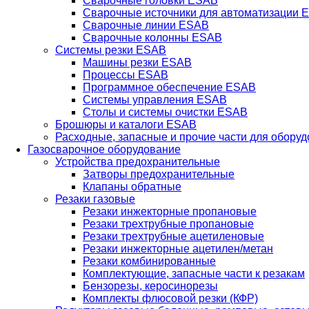
Сварочные головки ESAB
Сварочные источники для автоматизации 
Сварочные линии ESAB
Сварочные колонны ESAB
Системы резки ESAB
Машины резки ESAB
Процессы ESAB
Программное обеспечение ESAB
Системы управления ESAB
Столы и системы очистки ESAB
Брошюры и каталоги ESAB
Расходные, запасные и прочие части для обору
Газосварочное оборудование
Устройства предохранительные
Затворы предохранительные
Клапаны обратные
Резаки газовые
Резаки инжекторные пропановые
Резаки трехтрубные пропановые
Резаки трехтрубные ацетиленовые
Резаки инжекторные ацетилен/метан
Резаки комбинированные
Комплектующие, запасные части к резакам
Бензорезы, керосинорезы
Комплекты флюсовой резки (КФР)