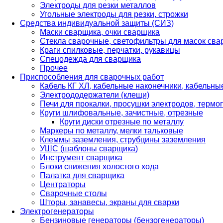
Электроды для резки металлов
Угольные электроды для резки, строжки
Средства индивидуальной защиты (СИЗ)
Маски сварщика, очки сварщика
Стекла сварочные, светофильтры для масок св
Краги спилковые, перчатки, рукавицы
Спецодежда для сварщика
Прочее
Приспособления для сварочных работ
Кабель КГ ХЛ, кабельные наконечники, кабельн
Электрододержатели (клещи)
Печи для прокалки, просушки электродов, терм
Круги шлифовальные, зачистные, отрезные
Круги диски отрезные по металлу
Маркеры по металлу, мелки тальковые
Клеммы заземления, струбцины заземления
УШС (шаблоны сварщика)
Инструмент сварщика
Блоки снижения холостого хода
Палатка для сварщика
Центраторы
Сварочные столы
Шторы, занавесы, экраны для сварки
Электрогенераторы
Бензиновые генераторы (бензогенераторы)