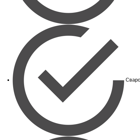
Сваро