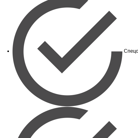
Спецо