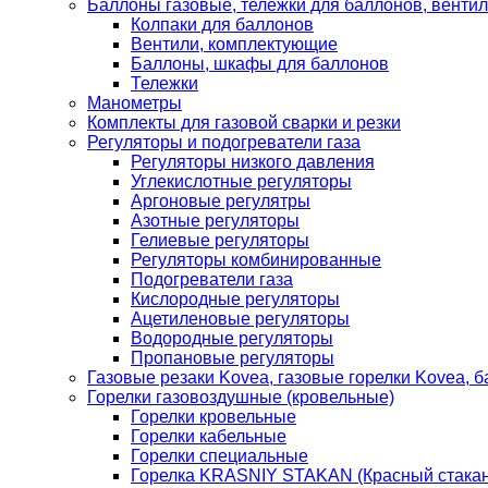
Баллоны газовые, тележки для баллонов, венти
Колпаки для баллонов
Вентили, комплектующие
Баллоны, шкафы для баллонов
Тележки
Манометры
Комплекты для газовой сварки и резки
Регуляторы и подогреватели газа
Регуляторы низкого давления
Углекислотные регуляторы
Аргоновые регулятры
Азотные регуляторы
Гелиевые регуляторы
Регуляторы комбинированные
Подогреватели газа
Кислородные регуляторы
Ацетиленовые регуляторы
Водородные регуляторы
Пропановые регуляторы
Газовые резаки Kovea, газовые горелки Kovea, б
Горелки газовоздушные (кровельные)
Горелки кровельные
Горелки кабельные
Горелки специальные
Горелка KRASNIY STAKAN (Красный стакан