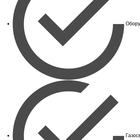
Обору
Газос