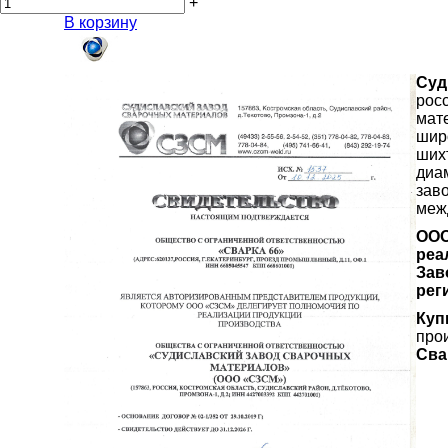
+
В корзину
Суд
рос
мат
шир
ших
диа
зав
меж
ООО
реа
Зав
рег
Куп
про
Сва