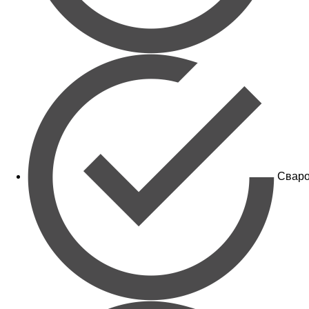
Сваро