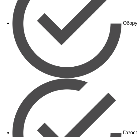
Обору
Газос