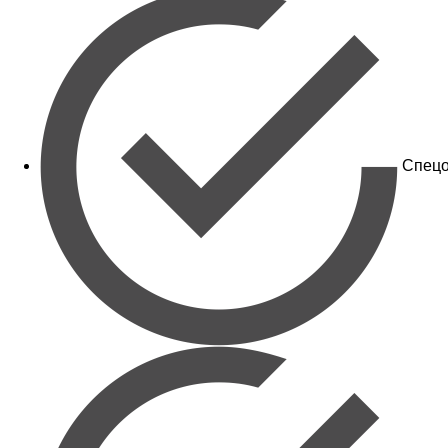
Спецо