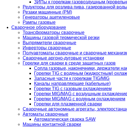
ЗИПы к горелкам газовоздушным (кровель
Редукторы для розлива пива, газированной вод
Резаки машинные (РМ)
Генераторы ацетиленовые
Рампы газовые
Сварочное оборудование
Трансформаторы сварочные
Машины газовой термической резки
Выпрямители сварочные
Инверторы сварочные
Полуавтоматы сварочные и сварочные механиз
Сварочные аргоно-дуговые установки
Горелки для сварки в среде защитных газов
Сопла газовые, наконечники, держатели на
Горелки TIG с водяным (жидкостным) охла
Запасные части к горелкам TIG/MIG
Каналы направляющие (кабельные)
Горелки TIG с газовым охлаждением
Горелки MIG/MAG с воздушным охлаждени
Горелки MIG/MAG с водяным охлаждением
Горелки для плазменной сварки
Сварочные автономные агрегаты, электростанц
Автоматы сварочные
Автоматическая сварка SAW
Машины контактной сварки