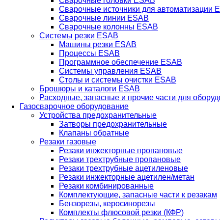
Сварочные головки ESAB
Сварочные источники для автоматизации 
Сварочные линии ESAB
Сварочные колонны ESAB
Системы резки ESAB
Машины резки ESAB
Процессы ESAB
Программное обеспечение ESAB
Системы управления ESAB
Столы и системы очистки ESAB
Брошюры и каталоги ESAB
Расходные, запасные и прочие части для обору
Газосварочное оборудование
Устройства предохранительные
Затворы предохранительные
Клапаны обратные
Резаки газовые
Резаки инжекторные пропановые
Резаки трехтрубные пропановые
Резаки трехтрубные ацетиленовые
Резаки инжекторные ацетилен/метан
Резаки комбинированные
Комплектующие, запасные части к резакам
Бензорезы, керосинорезы
Комплекты флюсовой резки (КФР)