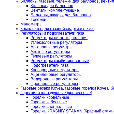
Баллоны газовые, тележки для баллонов, венти
Колпаки для баллонов
Вентили, комплектующие
Баллоны, шкафы для баллонов
Тележки
Манометры
Комплекты для газовой сварки и резки
Регуляторы и подогреватели газа
Регуляторы низкого давления
Углекислотные регуляторы
Аргоновые регулятры
Азотные регуляторы
Гелиевые регуляторы
Регуляторы комбинированные
Подогреватели газа
Кислородные регуляторы
Ацетиленовые регуляторы
Водородные регуляторы
Пропановые регуляторы
Газовые резаки Kovea, газовые горелки Kovea, б
Горелки газовоздушные (кровельные)
Горелки кровельные
Горелки кабельные
Горелки специальные
Горелка KRASNIY STAKAN (Красный стакан