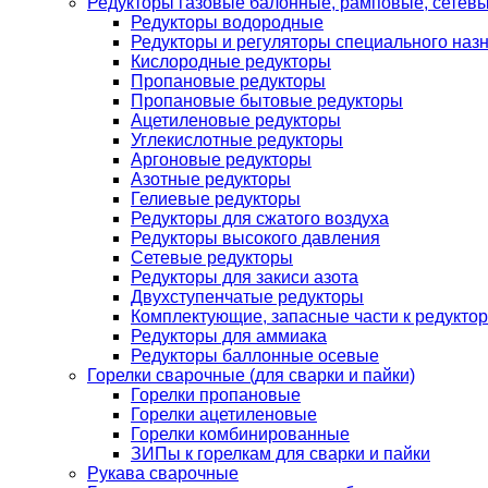
Редукторы газовые балонные, рамповые, сетев
Редукторы водородные
Редукторы и регуляторы специального наз
Кислородные редукторы
Пропановые редукторы
Пропановые бытовые редукторы
Ацетиленовые редукторы
Углекислотные редукторы
Аргоновые редукторы
Азотные редукторы
Гелиевые редукторы
Редукторы для сжатого воздуха
Редукторы высокого давления
Сетевые редукторы
Редукторы для закиси азота
Двухступенчатые редукторы
Комплектующие, запасные части к редуктор
Редукторы для аммиака
Редукторы баллонные осевые
Горелки сварочные (для сварки и пайки)
Горелки пропановые
Горелки ацетиленовые
Горелки комбинированные
ЗИПы к горелкам для сварки и пайки
Рукава сварочные