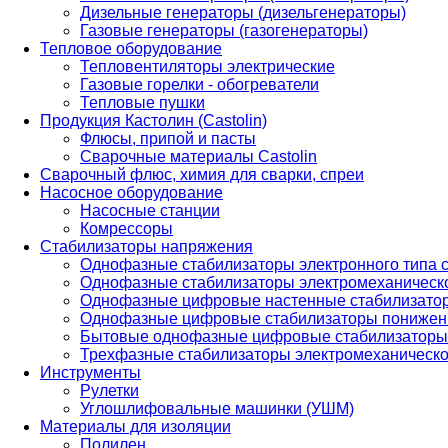
Дизельные генераторы (дизельгенераторы)
Газовые генераторы (газогенераторы)
Тепловое оборудование
Тепловентиляторы электрические
Газовые горелки - обогреватели
Тепловые пушки
Продукция Кастолин (Castolin)
Флюсы, припой и пасты
Сварочные материалы Castolin
Сварочный флюс, химия для сварки, спреи
Насосное оборудование
Насосные станции
Комрессоры
Стабилизаторы напряжения
Однофазные стабилизаторы электронного типа
Однофазные стабилизаторы электромеханическо
Однофазные цифровые настенные стабилизато
Однофазные цифровые стабилизаторы понижен
Бытовые однофазные цифровые стабилизаторы
Трехфазные стабилизаторы электромеханическо
Инструменты
Рулетки
Углошлифовальные машинки (УШМ)
Материалы для изоляции
Полилен