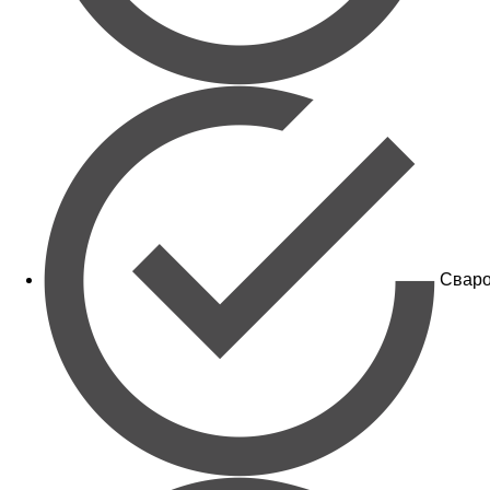
Сваро