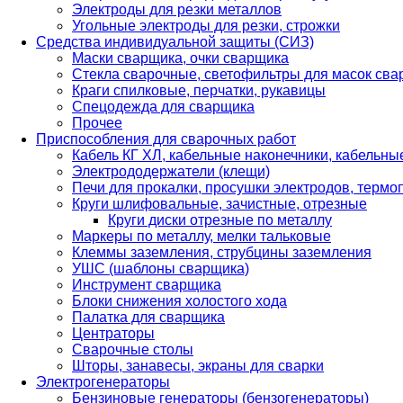
Электроды для резки металлов
Угольные электроды для резки, строжки
Средства индивидуальной защиты (СИЗ)
Маски сварщика, очки сварщика
Стекла сварочные, светофильтры для масок св
Краги спилковые, перчатки, рукавицы
Спецодежда для сварщика
Прочее
Приспособления для сварочных работ
Кабель КГ ХЛ, кабельные наконечники, кабельн
Электрододержатели (клещи)
Печи для прокалки, просушки электродов, терм
Круги шлифовальные, зачистные, отрезные
Круги диски отрезные по металлу
Маркеры по металлу, мелки тальковые
Клеммы заземления, струбцины заземления
УШС (шаблоны сварщика)
Инструмент сварщика
Блоки снижения холостого хода
Палатка для сварщика
Центраторы
Сварочные столы
Шторы, занавесы, экраны для сварки
Электрогенераторы
Бензиновые генераторы (бензогенераторы)