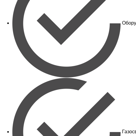
Обору
Газос