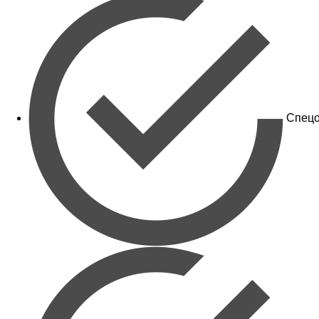
Спецо