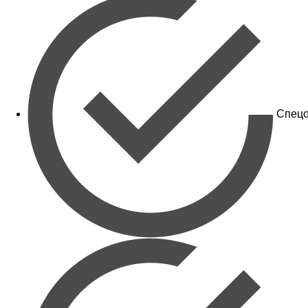
Спецо