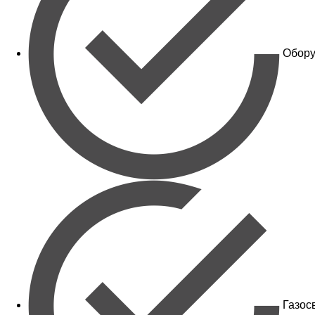
Обору
Газос