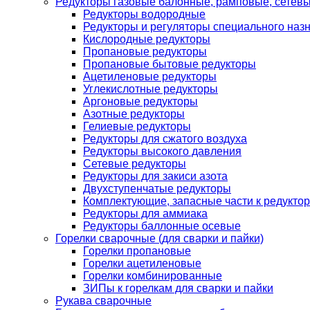
Редукторы газовые балонные, рамповые, сетев
Редукторы водородные
Редукторы и регуляторы специального наз
Кислородные редукторы
Пропановые редукторы
Пропановые бытовые редукторы
Ацетиленовые редукторы
Углекислотные редукторы
Аргоновые редукторы
Азотные редукторы
Гелиевые редукторы
Редукторы для сжатого воздуха
Редукторы высокого давления
Сетевые редукторы
Редукторы для закиси азота
Двухступенчатые редукторы
Комплектующие, запасные части к редуктор
Редукторы для аммиака
Редукторы баллонные осевые
Горелки сварочные (для сварки и пайки)
Горелки пропановые
Горелки ацетиленовые
Горелки комбинированные
ЗИПы к горелкам для сварки и пайки
Рукава сварочные