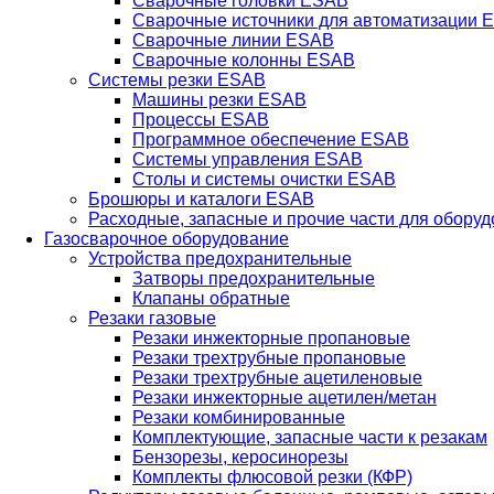
Сварочные головки ESAB
Сварочные источники для автоматизации 
Сварочные линии ESAB
Сварочные колонны ESAB
Системы резки ESAB
Машины резки ESAB
Процессы ESAB
Программное обеспечение ESAB
Системы управления ESAB
Столы и системы очистки ESAB
Брошюры и каталоги ESAB
Расходные, запасные и прочие части для обору
Газосварочное оборудование
Устройства предохранительные
Затворы предохранительные
Клапаны обратные
Резаки газовые
Резаки инжекторные пропановые
Резаки трехтрубные пропановые
Резаки трехтрубные ацетиленовые
Резаки инжекторные ацетилен/метан
Резаки комбинированные
Комплектующие, запасные части к резакам
Бензорезы, керосинорезы
Комплекты флюсовой резки (КФР)