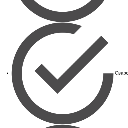
Сваро