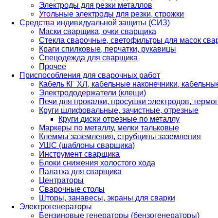
Электроды для резки металлов
Угольные электроды для резки, строжки
Средства индивидуальной защиты (СИЗ)
Маски сварщика, очки сварщика
Стекла сварочные, светофильтры для масок св
Краги спилковые, перчатки, рукавицы
Спецодежда для сварщика
Прочее
Приспособления для сварочных работ
Кабель КГ ХЛ, кабельные наконечники, кабельн
Электрододержатели (клещи)
Печи для прокалки, просушки электродов, терм
Круги шлифовальные, зачистные, отрезные
Круги диски отрезные по металлу
Маркеры по металлу, мелки тальковые
Клеммы заземления, струбцины заземления
УШС (шаблоны сварщика)
Инструмент сварщика
Блоки снижения холостого хода
Палатка для сварщика
Центраторы
Сварочные столы
Шторы, занавесы, экраны для сварки
Электрогенераторы
Бензиновые генераторы (бензогенераторы)