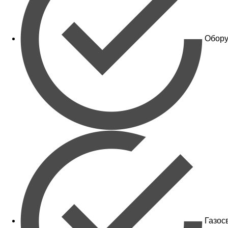
Обору
Газос