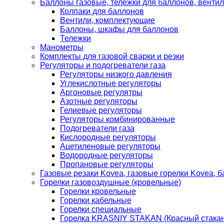
Баллоны газовые, тележки для баллонов, венти
Колпаки для баллонов
Вентили, комплектующие
Баллоны, шкафы для баллонов
Тележки
Манометры
Комплекты для газовой сварки и резки
Регуляторы и подогреватели газа
Регуляторы низкого давления
Углекислотные регуляторы
Аргоновые регулятры
Азотные регуляторы
Гелиевые регуляторы
Регуляторы комбинированные
Подогреватели газа
Кислородные регуляторы
Ацетиленовые регуляторы
Водородные регуляторы
Пропановые регуляторы
Газовые резаки Kovea, газовые горелки Kovea, б
Горелки газовоздушные (кровельные)
Горелки кровельные
Горелки кабельные
Горелки специальные
Горелка KRASNIY STAKAN (Красный стакан