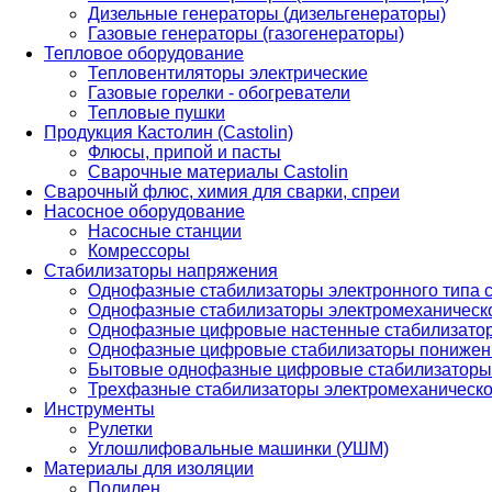
Дизельные генераторы (дизельгенераторы)
Газовые генераторы (газогенераторы)
Тепловое оборудование
Тепловентиляторы электрические
Газовые горелки - обогреватели
Тепловые пушки
Продукция Кастолин (Castolin)
Флюсы, припой и пасты
Сварочные материалы Castolin
Сварочный флюс, химия для сварки, спреи
Насосное оборудование
Насосные станции
Комрессоры
Стабилизаторы напряжения
Однофазные стабилизаторы электронного типа
Однофазные стабилизаторы электромеханическо
Однофазные цифровые настенные стабилизато
Однофазные цифровые стабилизаторы понижен
Бытовые однофазные цифровые стабилизаторы
Трехфазные стабилизаторы электромеханическо
Инструменты
Рулетки
Углошлифовальные машинки (УШМ)
Материалы для изоляции
Полилен