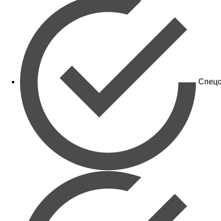
Спецо