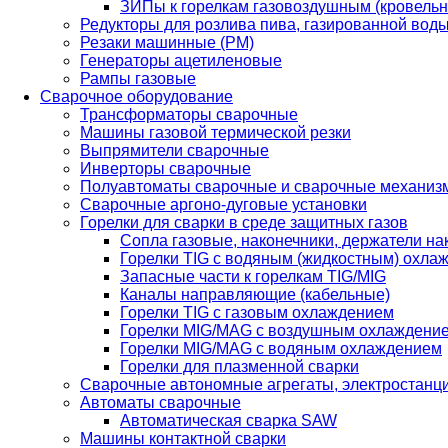
ЗИПы к горелкам газовоздушным (кровель
Редукторы для розлива пива, газированной вод
Резаки машинные (РМ)
Генераторы ацетиленовые
Рампы газовые
Сварочное оборудование
Трансформаторы сварочные
Машины газовой термической резки
Выпрямители сварочные
Инверторы сварочные
Полуавтоматы сварочные и сварочные механиз
Сварочные аргоно-дуговые установки
Горелки для сварки в среде защитных газов
Сопла газовые, наконечники, держатели на
Горелки TIG с водяным (жидкостным) охла
Запасные части к горелкам TIG/MIG
Каналы направляющие (кабельные)
Горелки TIG с газовым охлаждением
Горелки MIG/MAG с воздушным охлаждени
Горелки MIG/MAG с водяным охлаждением
Горелки для плазменной сварки
Сварочные автономные агрегаты, электростанц
Автоматы сварочные
Автоматическая сварка SAW
Машины контактной сварки