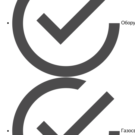
Обору
Газос