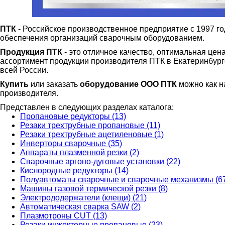
ПТК
- Российское производственное предприятие с 1997 г
обеспечения организаций сварочным оборудованием.
Продукция ПТК
- это отличное качество, оптимальная цен
ассортимент продукции производителя ПТК в Екатеринбурге 
всей России.
Купить
или заказать
оборудование ООО ПТК
можно как на
производителя.
Представлен в следующих разделах каталога:
Пропановые редукторы (13)
Резаки трехтрубные пропановые (11)
Резаки трехтрубные ацетиленовые (1)
Инверторы сварочные (35)
Аппараты плазменной резки (2)
Сварочные аргоно-дуговые установки (22)
Кислородные редукторы (14)
Полуавтоматы сварочные и сварочные механизмы (6
Машины газовой термической резки (8)
Электрододержатели (клещи) (21)
Автоматическая сварка SAW (2)
Плазмотроны CUT (13)
Резаки инжекторные пропановые (23)