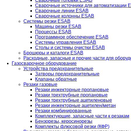
Сварочные головки ESAB
Сварочные источники для автоматизации 
Сварочные линии ESAB
Сварочные колонны ESAB
Системы резки ESAB
Машины резки ESAB
Процессы ESAB
Программное обеспечение ESAB
Системы управления ESAB
Столы и системы очистки ESAB
Брошюры и каталоги ESAB
Расходные, запасные и прочие части для обору
Газосварочное оборудование
Устройства предохранительные
Затворы предохранительные
Клапаны обратные
Резаки газовые
Резаки инжекторные пропановые
Резаки трехтрубные пропановые
Резаки трехтрубные ацетиленовые
Резаки инжекторные ацетилен/метан
Резаки комбинированные
Комплектующие, запасные части к резакам
Бензорезы, керосинорезы
Комплекты флюсовой резки (КФР)