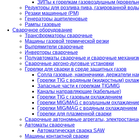
ЗИПы к горелкам газовоздушным (кровель
Редукторы для розлива пива, газированной вод
Резаки машинные (РМ)
Генераторы ацетиленовые
Рампы газовые
Сварочное оборудование
Трансформаторы сварочные
Машины газовой термической резки
Выпрямители сварочные
Инверторы сварочные
Полуавтоматы сварочные и сварочные механиз
Сварочные аргоно-дуговые установки
Горелки для сварки в среде защитных газов
Сопла газовые, наконечники, держатели на
Горелки TIG с водяным (жидкостным) охла
Запасные части к горелкам TIG/MIG
Каналы направляющие (кабельные)
Горелки TIG с газовым охлаждением
Горелки MIG/MAG с воздушным охлаждени
Горелки MIG/MAG с водяным охлаждением
Горелки для плазменной сварки
Сварочные автономные агрегаты, электростанц
Автоматы сварочные
Автоматическая сварка SAW
Машины контактной сварки