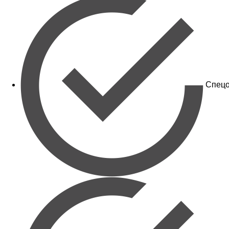
Спецо