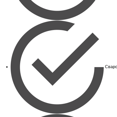
Сваро