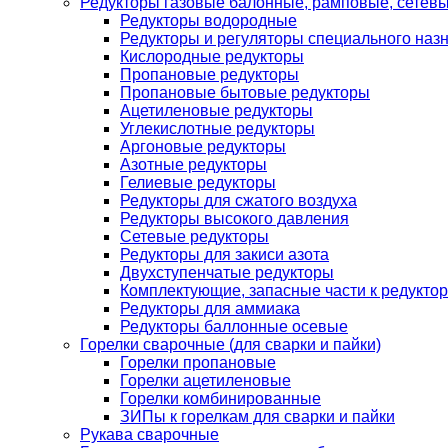
Редукторы газовые балонные, рамповые, сетев
Редукторы водородные
Редукторы и регуляторы специального наз
Кислородные редукторы
Пропановые редукторы
Пропановые бытовые редукторы
Ацетиленовые редукторы
Углекислотные редукторы
Аргоновые редукторы
Азотные редукторы
Гелиевые редукторы
Редукторы для сжатого воздуха
Редукторы высокого давления
Сетевые редукторы
Редукторы для закиси азота
Двухступенчатые редукторы
Комплектующие, запасные части к редуктор
Редукторы для аммиака
Редукторы баллонные осевые
Горелки сварочные (для сварки и пайки)
Горелки пропановые
Горелки ацетиленовые
Горелки комбинированные
ЗИПы к горелкам для сварки и пайки
Рукава сварочные