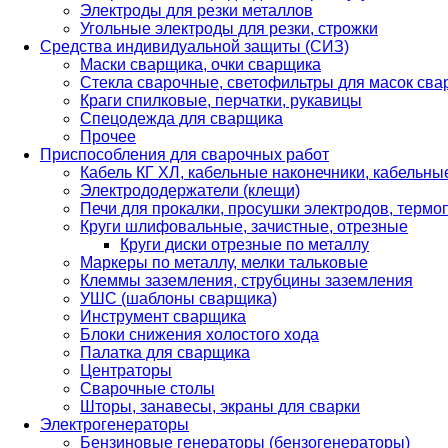
Электроды для резки металлов
Угольные электроды для резки, строжки
Средства индивидуальной защиты (СИЗ)
Маски сварщика, очки сварщика
Стекла сварочные, светофильтры для масок св
Краги спилковые, перчатки, рукавицы
Спецодежда для сварщика
Прочее
Приспособления для сварочных работ
Кабель КГ ХЛ, кабельные наконечники, кабельн
Электрододержатели (клещи)
Печи для прокалки, просушки электродов, терм
Круги шлифовальные, зачистные, отрезные
Круги диски отрезные по металлу
Маркеры по металлу, мелки тальковые
Клеммы заземления, струбцины заземления
УШС (шаблоны сварщика)
Инструмент сварщика
Блоки снижения холостого хода
Палатка для сварщика
Центраторы
Сварочные столы
Шторы, занавесы, экраны для сварки
Электрогенераторы
Бензиновые генераторы (бензогенераторы)