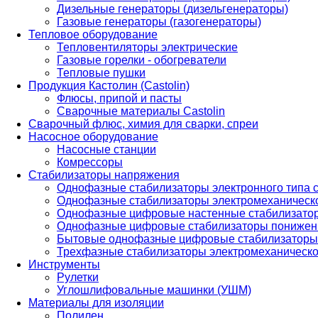
Дизельные генераторы (дизельгенераторы)
Газовые генераторы (газогенераторы)
Тепловое оборудование
Тепловентиляторы электрические
Газовые горелки - обогреватели
Тепловые пушки
Продукция Кастолин (Castolin)
Флюсы, припой и пасты
Сварочные материалы Castolin
Сварочный флюс, химия для сварки, спреи
Насосное оборудование
Насосные станции
Комрессоры
Стабилизаторы напряжения
Однофазные стабилизаторы электронного типа
Однофазные стабилизаторы электромеханическо
Однофазные цифровые настенные стабилизато
Однофазные цифровые стабилизаторы понижен
Бытовые однофазные цифровые стабилизаторы
Трехфазные стабилизаторы электромеханическо
Инструменты
Рулетки
Углошлифовальные машинки (УШМ)
Материалы для изоляции
Полилен