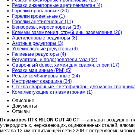
Резаки инжекторные ацетилен/метан (4)
Горелки пропановые (20)
Горелки кровельные (1)
Горелки ацетиленовые (11)
Бензорезы, керосинорезы (13)
Клеммы заземления, струбцины заземления (26)
Ацетиленовые редукторы (8)
Азотные редукторы (3)
Углекислотные редукторы (9)
Гелиевые редукторы (4)
Регуляторы и подогреватели газа (44)
Сварочный флюс, химия для сварки, спреи (17)
Резаки машинные (РМ) (5)
Резаки комбинированные (24)
Инструмент сварщика (34)
Стекла сварочные, светофильтры для масок сварщика
Комплектующие к плазматронам (1)
Описание
Документы
Отзывы
Плазморез ПТК RILON CUT 40 СT
— аппарат воздушно–пла
углеродистых, нержавеющих, оцинкованных сталей, алюми
метала 12 мм от питающей сети 220В с потребляемым током