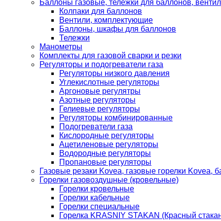
Баллоны газовые, тележки для баллонов, венти
Колпаки для баллонов
Вентили, комплектующие
Баллоны, шкафы для баллонов
Тележки
Манометры
Комплекты для газовой сварки и резки
Регуляторы и подогреватели газа
Регуляторы низкого давления
Углекислотные регуляторы
Аргоновые регулятры
Азотные регуляторы
Гелиевые регуляторы
Регуляторы комбинированные
Подогреватели газа
Кислородные регуляторы
Ацетиленовые регуляторы
Водородные регуляторы
Пропановые регуляторы
Газовые резаки Kovea, газовые горелки Kovea, б
Горелки газовоздушные (кровельные)
Горелки кровельные
Горелки кабельные
Горелки специальные
Горелка KRASNIY STAKAN (Красный стакан