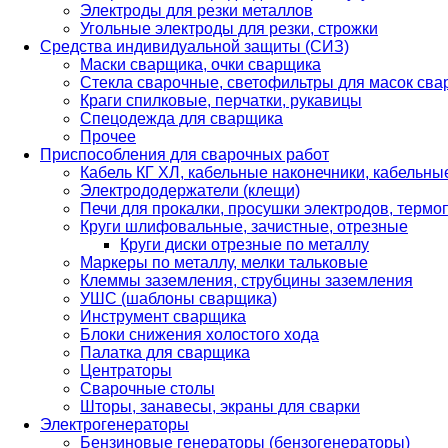
Электроды для резки металлов
Угольные электроды для резки, строжки
Средства индивидуальной защиты (СИЗ)
Маски сварщика, очки сварщика
Стекла сварочные, светофильтры для масок св
Краги спилковые, перчатки, рукавицы
Спецодежда для сварщика
Прочее
Приспособления для сварочных работ
Кабель КГ ХЛ, кабельные наконечники, кабельн
Электрододержатели (клещи)
Печи для прокалки, просушки электродов, терм
Круги шлифовальные, зачистные, отрезные
Круги диски отрезные по металлу
Маркеры по металлу, мелки тальковые
Клеммы заземления, струбцины заземления
УШС (шаблоны сварщика)
Инструмент сварщика
Блоки снижения холостого хода
Палатка для сварщика
Центраторы
Сварочные столы
Шторы, занавесы, экраны для сварки
Электрогенераторы
Бензиновые генераторы (бензогенераторы)