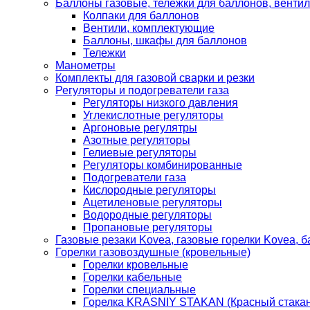
Баллоны газовые, тележки для баллонов, венти
Колпаки для баллонов
Вентили, комплектующие
Баллоны, шкафы для баллонов
Тележки
Манометры
Комплекты для газовой сварки и резки
Регуляторы и подогреватели газа
Регуляторы низкого давления
Углекислотные регуляторы
Аргоновые регулятры
Азотные регуляторы
Гелиевые регуляторы
Регуляторы комбинированные
Подогреватели газа
Кислородные регуляторы
Ацетиленовые регуляторы
Водородные регуляторы
Пропановые регуляторы
Газовые резаки Kovea, газовые горелки Kovea, б
Горелки газовоздушные (кровельные)
Горелки кровельные
Горелки кабельные
Горелки специальные
Горелка KRASNIY STAKAN (Красный стакан