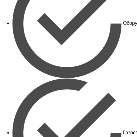
Обору
Газос