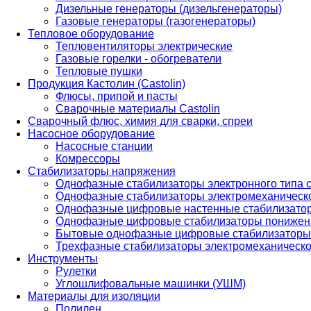
Дизельные генераторы (дизельгенераторы)
Газовые генераторы (газогенераторы)
Тепловое оборудование
Тепловентиляторы электрические
Газовые горелки - обогреватели
Тепловые пушки
Продукция Кастолин (Castolin)
Флюсы, припой и пасты
Сварочные материалы Castolin
Сварочный флюс, химия для сварки, спреи
Насосное оборудование
Насосные станции
Комрессоры
Стабилизаторы напряжения
Однофазные стабилизаторы электронного типа
Однофазные стабилизаторы электромеханическо
Однофазные цифровые настенные стабилизато
Однофазные цифровые стабилизаторы понижен
Бытовые однофазные цифровые стабилизаторы
Трехфазные стабилизаторы электромеханическо
Инструменты
Рулетки
Углошлифовальные машинки (УШМ)
Материалы для изоляции
Полилен