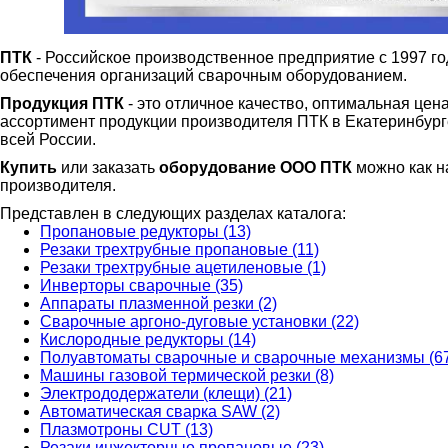
ПТК
- Российское производственное предприятие с 1997 г
обеспечения организаций сварочным оборудованием.
Продукция ПТК
- это отличное качество, оптимальная цен
ассортимент продукции производителя ПТК в Екатеринбурге 
всей России.
Купить
или заказать
оборудование ООО ПТК
можно как на
производителя.
Представлен в следующих разделах каталога:
Пропановые редукторы (13)
Резаки трехтрубные пропановые (11)
Резаки трехтрубные ацетиленовые (1)
Инверторы сварочные (35)
Аппараты плазменной резки (2)
Сварочные аргоно-дуговые установки (22)
Кислородные редукторы (14)
Полуавтоматы сварочные и сварочные механизмы (6
Машины газовой термической резки (8)
Электрододержатели (клещи) (21)
Автоматическая сварка SAW (2)
Плазмотроны CUT (13)
Резаки инжекторные пропановые (23)