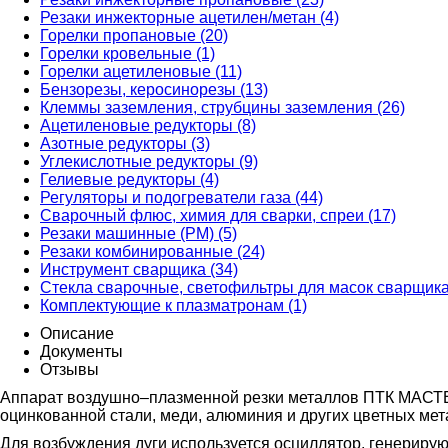
Резаки инжекторные ацетилен/метан (4)
Горелки пропановые (20)
Горелки кровельные (1)
Горелки ацетиленовые (11)
Бензорезы, керосинорезы (13)
Клеммы заземления, струбцины заземления (26)
Ацетиленовые редукторы (8)
Азотные редукторы (3)
Углекислотные редукторы (9)
Гелиевые редукторы (4)
Регуляторы и подогреватели газа (44)
Сварочный флюс, химия для сварки, спреи (17)
Резаки машинные (РМ) (5)
Резаки комбинированные (24)
Инструмент сварщика (34)
Стекла сварочные, светофильтры для масок сварщика
Комплектующие к плазматронам (1)
Описание
Документы
Отзывы
Аппарат воздушно–плазменной резки металлов ПТК МАСТЕ
оцинкованной стали, меди, алюминия и других цветных мет
Для возбуждения дуги используется осциллятор, генерир