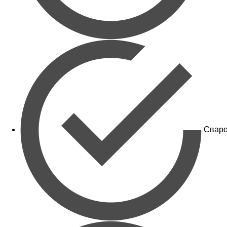
Сваро