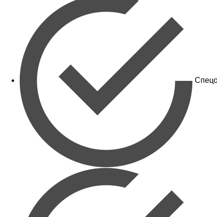
Спецо