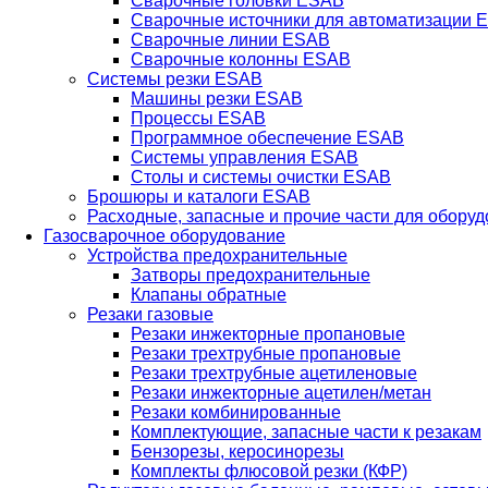
Сварочные головки ESAB
Сварочные источники для автоматизации 
Сварочные линии ESAB
Сварочные колонны ESAB
Системы резки ESAB
Машины резки ESAB
Процессы ESAB
Программное обеспечение ESAB
Системы управления ESAB
Столы и системы очистки ESAB
Брошюры и каталоги ESAB
Расходные, запасные и прочие части для обору
Газосварочное оборудование
Устройства предохранительные
Затворы предохранительные
Клапаны обратные
Резаки газовые
Резаки инжекторные пропановые
Резаки трехтрубные пропановые
Резаки трехтрубные ацетиленовые
Резаки инжекторные ацетилен/метан
Резаки комбинированные
Комплектующие, запасные части к резакам
Бензорезы, керосинорезы
Комплекты флюсовой резки (КФР)