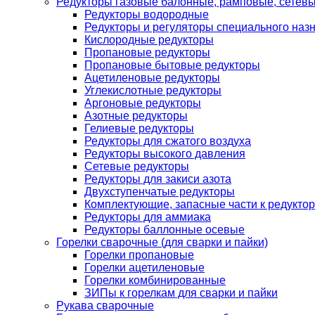
Редукторы газовые балонные, рамповые, сетев
Редукторы водородные
Редукторы и регуляторы специального наз
Кислородные редукторы
Пропановые редукторы
Пропановые бытовые редукторы
Ацетиленовые редукторы
Углекислотные редукторы
Аргоновые редукторы
Азотные редукторы
Гелиевые редукторы
Редукторы для сжатого воздуха
Редукторы высокого давления
Сетевые редукторы
Редукторы для закиси азота
Двухступенчатые редукторы
Комплектующие, запасные части к редуктор
Редукторы для аммиака
Редукторы баллонные осевые
Горелки сварочные (для сварки и пайки)
Горелки пропановые
Горелки ацетиленовые
Горелки комбинированные
ЗИПы к горелкам для сварки и пайки
Рукава сварочные