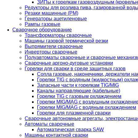
ЗИПы к горелкам газовоздушным (кровель
Редукторы для розлива пива, газированной вод
Резаки машинные (РМ)
Генераторы ацетиленовые
Рампы газовые
Сварочное оборудование
Трансформаторы сварочные
Машины газовой термической резки
Выпрямители сварочные
Инверторы сварочные
Полуавтоматы сварочные и сварочные механиз
Сварочные аргоно-дуговые установки
Горелки для сварки в среде защитных газов
Сопла газовые, наконечники, держатели на
Горелки TIG с водяным (жидкостным) охла
Запасные части к горелкам TIG/MIG
Каналы направляющие (кабельные)
Горелки TIG с газовым охлаждением
Горелки MIG/MAG с воздушным охлаждени
Горелки MIG/MAG с водяным охлаждением
Горелки для плазменной сварки
Сварочные автономные агрегаты, электростанц
Автоматы сварочные
Автоматическая сварка SAW
Машины контактной сварки