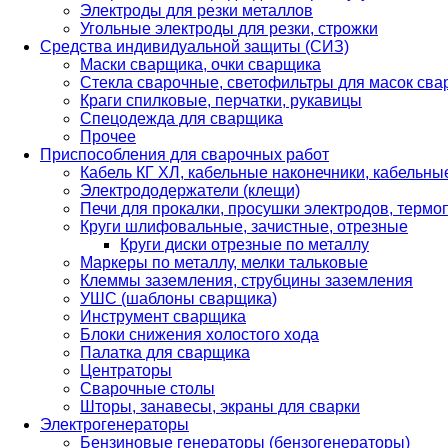
Электроды для резки металлов
Угольные электроды для резки, строжки
Средства индивидуальной защиты (СИЗ)
Маски сварщика, очки сварщика
Стекла сварочные, светофильтры для масок св
Краги спилковые, перчатки, рукавицы
Спецодежда для сварщика
Прочее
Приспособления для сварочных работ
Кабель КГ ХЛ, кабельные наконечники, кабельн
Электрододержатели (клещи)
Печи для прокалки, просушки электродов, терм
Круги шлифовальные, зачистные, отрезные
Круги диски отрезные по металлу
Маркеры по металлу, мелки тальковые
Клеммы заземления, струбцины заземления
УШС (шаблоны сварщика)
Инструмент сварщика
Блоки снижения холостого хода
Палатка для сварщика
Центраторы
Сварочные столы
Шторы, занавесы, экраны для сварки
Электрогенераторы
Бензиновые генераторы (бензогенераторы)