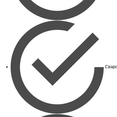
Сваро