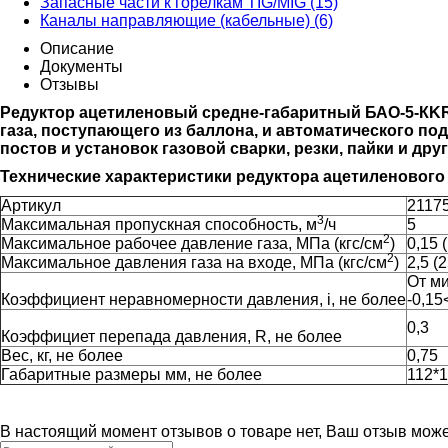
Запасные части к горелкам TIG/MIG (15)
Каналы направляющие (кабельные) (6)
Описание
Документы
Отзывы
Редуктор ацетиленовый средне-габаритный БАО-5-К
K
газа, поступающего из баллона, и автоматического по
постов и установок газовой сварки, резки, пайки и др
Технические характеристики редуктора ацетиленового
Артикул
2117
3
Максимальная пропускная способность, м
/ч
5
2
Максимальное рабочее давление газа, МПа (кгс/см
)
0,15 (
2
Максимальное давления газа на входе, МПа (кгс/см
)
2,5 (2
От ми
Коэффициент неравномерности давления, i, не более
-0,15
0,3
Коэффициет перепада давления, R, не более
Вес, кг, не более
0,75
Габаритные размеры мм, не более
112*
В настоящий момент отзывов о товаре нет, Ваш отзыв мож