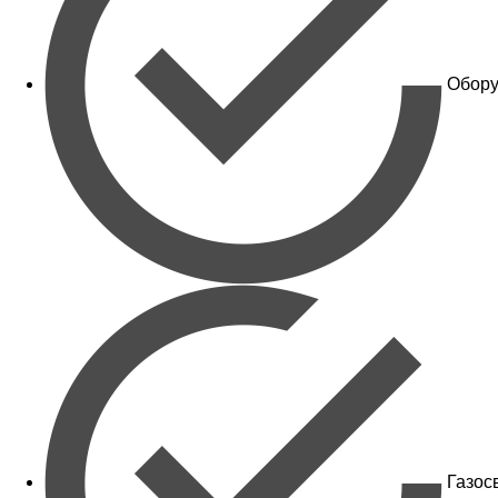
Обору
Газос