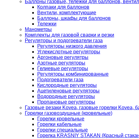
Баллоны газовые, тележки для баллонов, венти
Колпаки для баллонов
Вентили, комплектующие
Баллоны, шкафы для баллонов
Тележки
Манометры
Комплекты для газовой сварки и резки
Регуляторы и подогреватели газа
Регуляторы низкого давления
Углекислотные регуляторы
Аргоновые регулятры
Азотные регуляторы
Гелиевые регуляторы
Регуляторы комбинированные
Подогреватели газа
Кислородные регуляторы
Ацетиленовые регуляторы
Водородные регуляторы
Пропановые регуляторы
Газовые резаки Kovea, газовые горелки Kovea, б
Горелки газовоздушные (кровельные)
Горелки кровельные
Горелки кабельные
Горелки специальные
Горелка KRASNIY STAKAN (Красный стакан