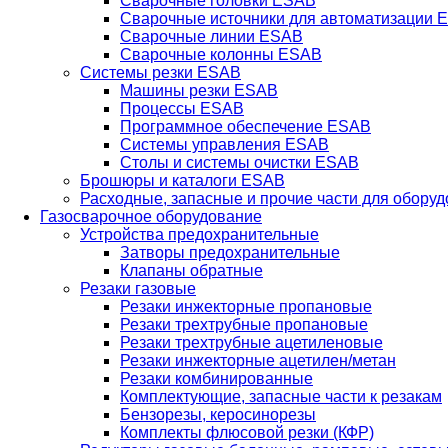
Сварочные головки ESAB
Сварочные источники для автоматизации 
Сварочные линии ESAB
Сварочные колонны ESAB
Системы резки ESAB
Машины резки ESAB
Процессы ESAB
Программное обеспечение ESAB
Системы управления ESAB
Столы и системы очистки ESAB
Брошюры и каталоги ESAB
Расходные, запасные и прочие части для обору
Газосварочное оборудование
Устройства предохранительные
Затворы предохранительные
Клапаны обратные
Резаки газовые
Резаки инжекторные пропановые
Резаки трехтрубные пропановые
Резаки трехтрубные ацетиленовые
Резаки инжекторные ацетилен/метан
Резаки комбинированные
Комплектующие, запасные части к резакам
Бензорезы, керосинорезы
Комплекты флюсовой резки (КФР)