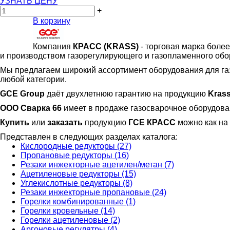
УЗНАТЬ ЦЕНУ
+
В корзину
Компания
КРАСС
(KRASS)
- торговая марка более
и производством газорегулирующего и газопламенного обо
Мы предлагаем широкий ассортимент оборудования для га
любой категории.
GCE Group
даёт двухлетнюю гарантию на продукцию
Krass
ООО Сварка 66
имеет в продаже газосварочное оборудов
Купить
или
заказать
продукцию
ГСЕ КРАСС
можно как на 
Представлен в следующих разделах каталога:
Кислородные редукторы (27)
Пропановые редукторы (16)
Резаки инжекторные ацетилен/метан (7)
Ацетиленовые редукторы (15)
Углекислотные редукторы (8)
Резаки инжекторные пропановые (24)
Горелки комбинированные (1)
Горелки кровельные (14)
Горелки ацетиленовые (2)
Аргоновые регулятры (4)