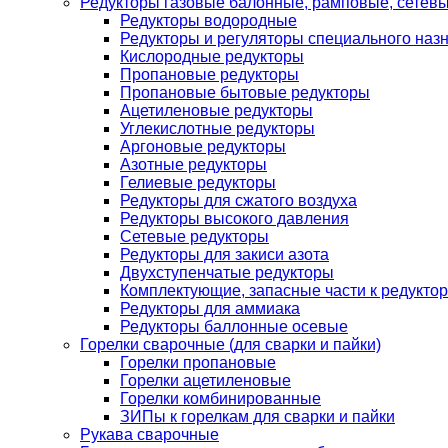
Редукторы газовые балонные, рамповые, сетев
Редукторы водородные
Редукторы и регуляторы специального наз
Кислородные редукторы
Пропановые редукторы
Пропановые бытовые редукторы
Ацетиленовые редукторы
Углекислотные редукторы
Аргоновые редукторы
Азотные редукторы
Гелиевые редукторы
Редукторы для сжатого воздуха
Редукторы высокого давления
Сетевые редукторы
Редукторы для закиси азота
Двухступенчатые редукторы
Комплектующие, запасные части к редуктор
Редукторы для аммиака
Редукторы баллонные осевые
Горелки сварочные (для сварки и пайки)
Горелки пропановые
Горелки ацетиленовые
Горелки комбинированные
ЗИПы к горелкам для сварки и пайки
Рукава сварочные