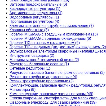
Электрододержатели (клещи) (19)
Затворы предохранительные (6)
Кислородные регуляторы (1)
Ацетиленовые регуляторы (1)
Водородные регуляторы (1)
Пропановые регуляторы (4)
Клеммы заземления, струбцины заземления (7)
Клапаны обратные (3)
Горелки MIG/MAG с воздушным охлаждением (15)
Горелки MIG/MAG с водяным охлаждением (6)
Горелки TIG с газовым охлаждением (6)
Горелки TIG с водяным (жидкостным) охлаждением (2)
Вольфрамовые электроды сварочные (неплавящиеся)
Инструмент сварщика (2)
Машины газовой термической резки (2)
Редукторы баллонные осевые (1)
Сетевые редукторы (1)
Редукторы газовые балонные, рамповые, сетевые (3)
Резаки трехтрубные ацетиленовые (4)
Резаки трехтрубные пропановые (2)
Комплектующие, запасные части к редукторам, регуля
Манометры (9)
Комплектующие, запасные части к резакам (49)
Стекла сварочные, светофильтры для масок сварщика
Сварочные электроды для сварки алюминия (39)