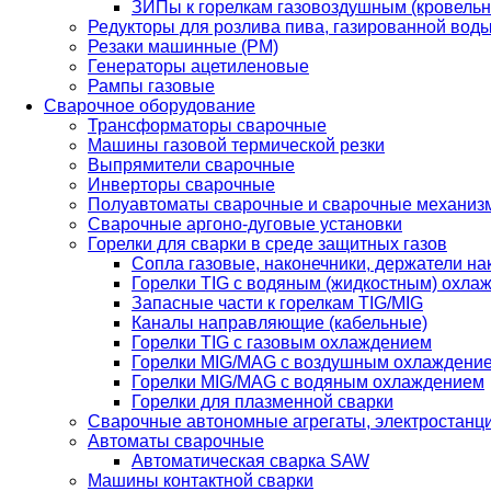
ЗИПы к горелкам газовоздушным (кровель
Редукторы для розлива пива, газированной вод
Резаки машинные (РМ)
Генераторы ацетиленовые
Рампы газовые
Сварочное оборудование
Трансформаторы сварочные
Машины газовой термической резки
Выпрямители сварочные
Инверторы сварочные
Полуавтоматы сварочные и сварочные механиз
Сварочные аргоно-дуговые установки
Горелки для сварки в среде защитных газов
Сопла газовые, наконечники, держатели на
Горелки TIG с водяным (жидкостным) охла
Запасные части к горелкам TIG/MIG
Каналы направляющие (кабельные)
Горелки TIG с газовым охлаждением
Горелки MIG/MAG с воздушным охлаждени
Горелки MIG/MAG с водяным охлаждением
Горелки для плазменной сварки
Сварочные автономные агрегаты, электростанц
Автоматы сварочные
Автоматическая сварка SAW
Машины контактной сварки