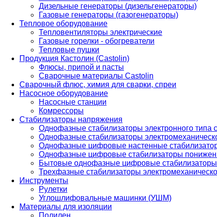
Дизельные генераторы (дизельгенераторы)
Газовые генераторы (газогенераторы)
Тепловое оборудование
Тепловентиляторы электрические
Газовые горелки - обогреватели
Тепловые пушки
Продукция Кастолин (Castolin)
Флюсы, припой и пасты
Сварочные материалы Castolin
Сварочный флюс, химия для сварки, спреи
Насосное оборудование
Насосные станции
Комрессоры
Стабилизаторы напряжения
Однофазные стабилизаторы электронного типа
Однофазные стабилизаторы электромеханическо
Однофазные цифровые настенные стабилизато
Однофазные цифровые стабилизаторы понижен
Бытовые однофазные цифровые стабилизаторы
Трехфазные стабилизаторы электромеханическо
Инструменты
Рулетки
Углошлифовальные машинки (УШМ)
Материалы для изоляции
Полилен