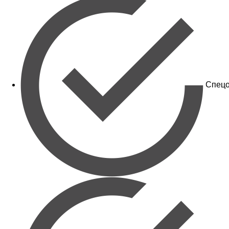
Спецо