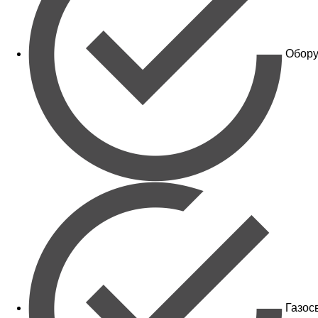
Обору
Газос