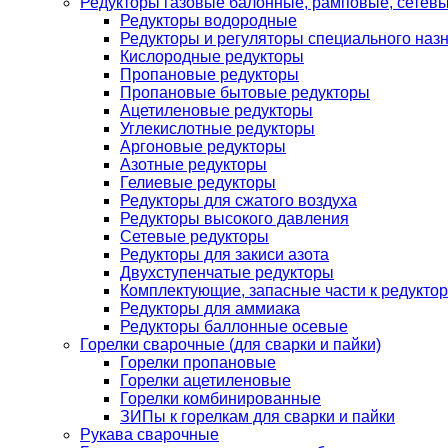
Редукторы газовые балонные, рамповые, сетев
Редукторы водородные
Редукторы и регуляторы специального наз
Кислородные редукторы
Пропановые редукторы
Пропановые бытовые редукторы
Ацетиленовые редукторы
Углекислотные редукторы
Аргоновые редукторы
Азотные редукторы
Гелиевые редукторы
Редукторы для сжатого воздуха
Редукторы высокого давления
Сетевые редукторы
Редукторы для закиси азота
Двухступенчатые редукторы
Комплектующие, запасные части к редуктор
Редукторы для аммиака
Редукторы баллонные осевые
Горелки сварочные (для сварки и пайки)
Горелки пропановые
Горелки ацетиленовые
Горелки комбинированные
ЗИПы к горелкам для сварки и пайки
Рукава сварочные