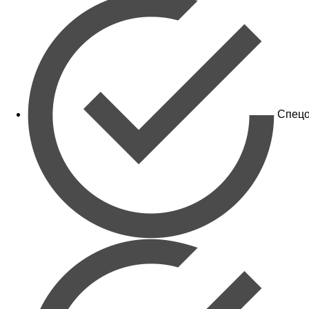
Спецо