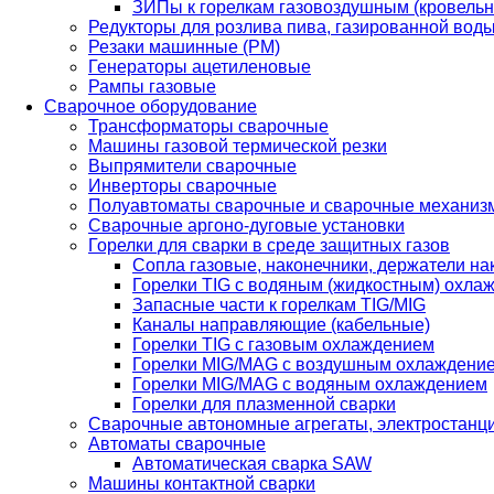
ЗИПы к горелкам газовоздушным (кровель
Редукторы для розлива пива, газированной вод
Резаки машинные (РМ)
Генераторы ацетиленовые
Рампы газовые
Сварочное оборудование
Трансформаторы сварочные
Машины газовой термической резки
Выпрямители сварочные
Инверторы сварочные
Полуавтоматы сварочные и сварочные механиз
Сварочные аргоно-дуговые установки
Горелки для сварки в среде защитных газов
Сопла газовые, наконечники, держатели на
Горелки TIG с водяным (жидкостным) охла
Запасные части к горелкам TIG/MIG
Каналы направляющие (кабельные)
Горелки TIG с газовым охлаждением
Горелки MIG/MAG с воздушным охлаждени
Горелки MIG/MAG с водяным охлаждением
Горелки для плазменной сварки
Сварочные автономные агрегаты, электростанц
Автоматы сварочные
Автоматическая сварка SAW
Машины контактной сварки