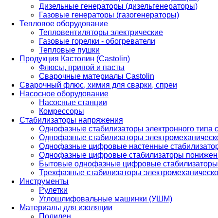
Дизельные генераторы (дизельгенераторы)
Газовые генераторы (газогенераторы)
Тепловое оборудование
Тепловентиляторы электрические
Газовые горелки - обогреватели
Тепловые пушки
Продукция Кастолин (Castolin)
Флюсы, припой и пасты
Сварочные материалы Castolin
Сварочный флюс, химия для сварки, спреи
Насосное оборудование
Насосные станции
Комрессоры
Стабилизаторы напряжения
Однофазные стабилизаторы электронного типа
Однофазные стабилизаторы электромеханическо
Однофазные цифровые настенные стабилизато
Однофазные цифровые стабилизаторы понижен
Бытовые однофазные цифровые стабилизаторы
Трехфазные стабилизаторы электромеханическо
Инструменты
Рулетки
Углошлифовальные машинки (УШМ)
Материалы для изоляции
Полилен