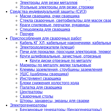
Электроды для резки металлов
Угольные электроды для резки, строжки
Средства индивидуальной защиты (СИЗ)
Маски сварщика, очки сварщика
Стекла сварочные, светофильтры для масок св
Краги спилковые, перчатки, рукавицы
Спецодежда для сварщика
Прочее
Приспособления для сварочных работ
Кабель КГ ХЛ, кабельные наконечники, кабельн
Электрододержатели (клещи)
Печи для прокалки, просушки электродов, терм
Круги шлифовальные, зачистные, отрезные
Круги диски отрезные по металлу
Маркеры по металлу, мелки тальковые
Клеммы заземления, струбцины заземления
УШС (шаблоны сварщика)
Инструмент сварщика
Блоки снижения холостого хода
Палатка для сварщика
Центраторы
Сварочные столы
Шторы, занавесы, экраны для сварки
Электрогенераторы
Бензиновые генераторы (бензогенераторы)