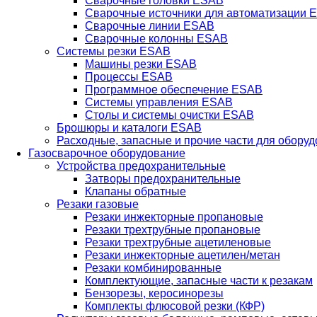
Сварочные головки ESAB
Сварочные источники для автоматизации 
Сварочные линии ESAB
Сварочные колонны ESAB
Системы резки ESAB
Машины резки ESAB
Процессы ESAB
Программное обеспечение ESAB
Системы управления ESAB
Столы и системы очистки ESAB
Брошюры и каталоги ESAB
Расходные, запасные и прочие части для обору
Газосварочное оборудование
Устройства предохранительные
Затворы предохранительные
Клапаны обратные
Резаки газовые
Резаки инжекторные пропановые
Резаки трехтрубные пропановые
Резаки трехтрубные ацетиленовые
Резаки инжекторные ацетилен/метан
Резаки комбинированные
Комплектующие, запасные части к резакам
Бензорезы, керосинорезы
Комплекты флюсовой резки (КФР)