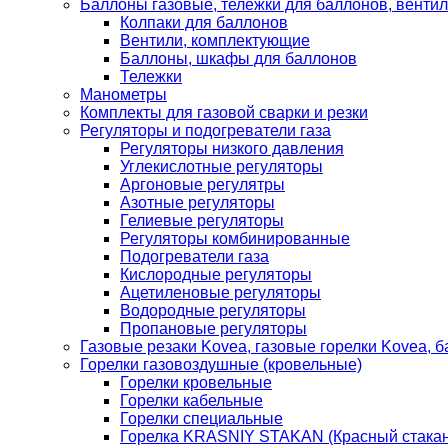
Баллоны газовые, тележки для баллонов, венти
Колпаки для баллонов
Вентили, комплектующие
Баллоны, шкафы для баллонов
Тележки
Манометры
Комплекты для газовой сварки и резки
Регуляторы и подогреватели газа
Регуляторы низкого давления
Углекислотные регуляторы
Аргоновые регулятры
Азотные регуляторы
Гелиевые регуляторы
Регуляторы комбинированные
Подогреватели газа
Кислородные регуляторы
Ацетиленовые регуляторы
Водородные регуляторы
Пропановые регуляторы
Газовые резаки Kovea, газовые горелки Kovea, б
Горелки газовоздушные (кровельные)
Горелки кровельные
Горелки кабельные
Горелки специальные
Горелка KRASNIY STAKAN (Красный стакан