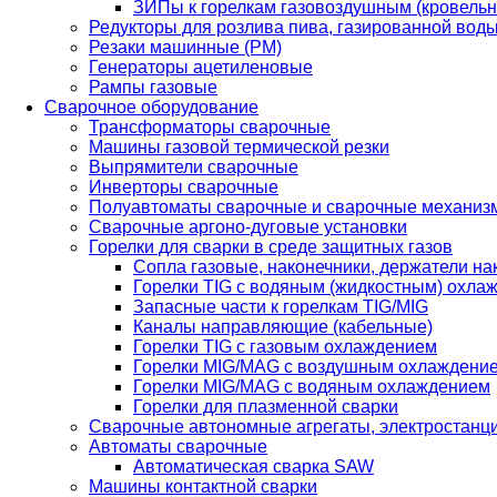
ЗИПы к горелкам газовоздушным (кровель
Редукторы для розлива пива, газированной вод
Резаки машинные (РМ)
Генераторы ацетиленовые
Рампы газовые
Сварочное оборудование
Трансформаторы сварочные
Машины газовой термической резки
Выпрямители сварочные
Инверторы сварочные
Полуавтоматы сварочные и сварочные механиз
Сварочные аргоно-дуговые установки
Горелки для сварки в среде защитных газов
Сопла газовые, наконечники, держатели на
Горелки TIG с водяным (жидкостным) охла
Запасные части к горелкам TIG/MIG
Каналы направляющие (кабельные)
Горелки TIG с газовым охлаждением
Горелки MIG/MAG с воздушным охлаждени
Горелки MIG/MAG с водяным охлаждением
Горелки для плазменной сварки
Сварочные автономные агрегаты, электростанц
Автоматы сварочные
Автоматическая сварка SAW
Машины контактной сварки