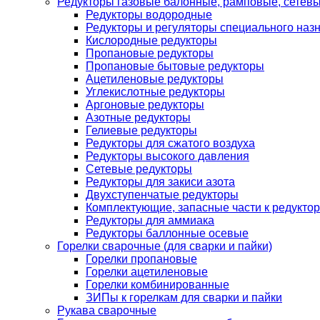
Редукторы газовые балонные, рамповые, сетев
Редукторы водородные
Редукторы и регуляторы специального наз
Кислородные редукторы
Пропановые редукторы
Пропановые бытовые редукторы
Ацетиленовые редукторы
Углекислотные редукторы
Аргоновые редукторы
Азотные редукторы
Гелиевые редукторы
Редукторы для сжатого воздуха
Редукторы высокого давления
Сетевые редукторы
Редукторы для закиси азота
Двухступенчатые редукторы
Комплектующие, запасные части к редуктор
Редукторы для аммиака
Редукторы баллонные осевые
Горелки сварочные (для сварки и пайки)
Горелки пропановые
Горелки ацетиленовые
Горелки комбинированные
ЗИПы к горелкам для сварки и пайки
Рукава сварочные