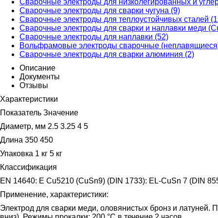
Сварочные электроды для низколегированных и углер
Сварочные электроды для сварки чугуна (9)
Сварочные электроды для теплоустойчивых сталей (1
Сварочные электроды для сварки и наплавки меди (Cu
Сварочные электроды для наплавки (52)
Вольфрамовые электроды сварочные (неплавящиеся)
Сварочные электроды для сварки алюминия (2)
Описание
Документы
Отзывы
Характеристики
Показатель Значение
Диаметр, мм 2.5 3.25 4 5
Длина 350 450
Упаковка 1 кг 5 кг
Классификация
EN 14640: E Cu5210 (CuSn9) (DIN 1733): EL-CuSn 7 (DIN 8
Применение, характеристики:
Электрод для сварки меди, оловянистых бронз и латуней. 
вниз). Режимы прокалки: 200 °C в течение 2 часов.