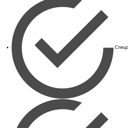
Спецо