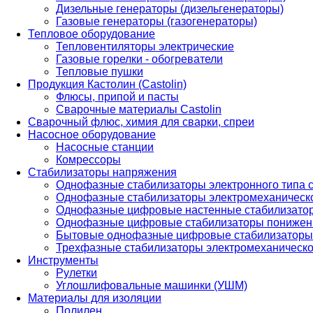
Дизельные генераторы (дизельгенераторы)
Газовые генераторы (газогенераторы)
Тепловое оборудование
Тепловентиляторы электрические
Газовые горелки - обогреватели
Тепловые пушки
Продукция Кастолин (Castolin)
Флюсы, припой и пасты
Сварочные материалы Castolin
Сварочный флюс, химия для сварки, спреи
Насосное оборудование
Насосные станции
Комрессоры
Стабилизаторы напряжения
Однофазные стабилизаторы электронного типа
Однофазные стабилизаторы электромеханическо
Однофазные цифровые настенные стабилизато
Однофазные цифровые стабилизаторы понижен
Бытовые однофазные цифровые стабилизаторы
Трехфазные стабилизаторы электромеханическо
Инструменты
Рулетки
Углошлифовальные машинки (УШМ)
Материалы для изоляции
Полилен