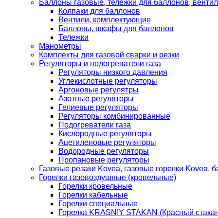
Баллоны газовые, тележки для баллонов, венти
Колпаки для баллонов
Вентили, комплектующие
Баллоны, шкафы для баллонов
Тележки
Манометры
Комплекты для газовой сварки и резки
Регуляторы и подогреватели газа
Регуляторы низкого давления
Углекислотные регуляторы
Аргоновые регулятры
Азотные регуляторы
Гелиевые регуляторы
Регуляторы комбинированные
Подогреватели газа
Кислородные регуляторы
Ацетиленовые регуляторы
Водородные регуляторы
Пропановые регуляторы
Газовые резаки Kovea, газовые горелки Kovea, б
Горелки газовоздушные (кровельные)
Горелки кровельные
Горелки кабельные
Горелки специальные
Горелка KRASNIY STAKAN (Красный стакан