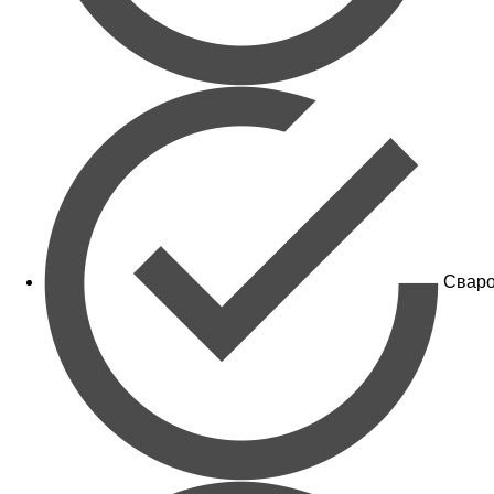
Сваро