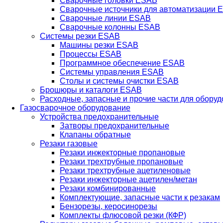
Сварочные головки ESAB
Сварочные источники для автоматизации 
Сварочные линии ESAB
Сварочные колонны ESAB
Системы резки ESAB
Машины резки ESAB
Процессы ESAB
Программное обеспечение ESAB
Системы управления ESAB
Столы и системы очистки ESAB
Брошюры и каталоги ESAB
Расходные, запасные и прочие части для обору
Газосварочное оборудование
Устройства предохранительные
Затворы предохранительные
Клапаны обратные
Резаки газовые
Резаки инжекторные пропановые
Резаки трехтрубные пропановые
Резаки трехтрубные ацетиленовые
Резаки инжекторные ацетилен/метан
Резаки комбинированные
Комплектующие, запасные части к резакам
Бензорезы, керосинорезы
Комплекты флюсовой резки (КФР)