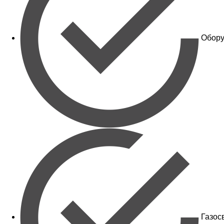
Обору
Газос