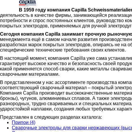
В 1959 году компания Capilla Schweissmateriali
деятельность в качестве фирмы, занимающейся реализацие
потребности и спрос постоянных клиентов, руководство ко
покрытых электродов, применяемых для ручной электродуг
Сегодня компания Capilla занимает прочную рыночну
менеджмента ещё в самом начале развития производствен
разработках марок покрытых электродов, опираясь не на о
специфические технические требования своих клиентов.
В настоящий момент, компания Capilla уже сама устанавли
гарантирует высокое качество и безопасность своей проду
какой применяется способ сварки, какие металлы сварива
сварочными материалами.
В представленном у нас ассортименте производства комп
соответствующий сварочный материал – покрытый электро
Компания Capilla производит высококачественные материал
бронзы), чугунов, алюминиевых сплавов. А также электроды
разнородных, трудно свариваемых и специальных материал
ударостойкой наплавки, создания любых требуемых характ
Представлен в следующих разделах каталога:
Припои (4)
Сварочные электроды для сварки нержавеющих (высо