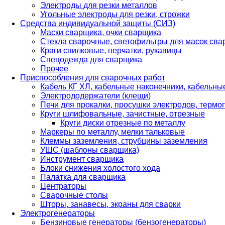
Электроды для резки металлов
Угольные электроды для резки, строжки
Средства индивидуальной защиты (СИЗ)
Маски сварщика, очки сварщика
Стекла сварочные, светофильтры для масок св
Краги спилковые, перчатки, рукавицы
Спецодежда для сварщика
Прочее
Приспособления для сварочных работ
Кабель КГ ХЛ, кабельные наконечники, кабельн
Электрододержатели (клещи)
Печи для прокалки, просушки электродов, терм
Круги шлифовальные, зачистные, отрезные
Круги диски отрезные по металлу
Маркеры по металлу, мелки тальковые
Клеммы заземления, струбцины заземления
УШС (шаблоны сварщика)
Инструмент сварщика
Блоки снижения холостого хода
Палатка для сварщика
Центраторы
Сварочные столы
Шторы, занавесы, экраны для сварки
Электрогенераторы
Бензиновые генераторы (бензогенераторы)