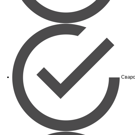
Сваро