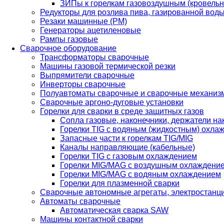
ЗИПы к горелкам газовоздушным (кровель
Редукторы для розлива пива, газированной вод
Резаки машинные (РМ)
Генераторы ацетиленовые
Рампы газовые
Сварочное оборудование
Трансформаторы сварочные
Машины газовой термической резки
Выпрямители сварочные
Инверторы сварочные
Полуавтоматы сварочные и сварочные механиз
Сварочные аргоно-дуговые установки
Горелки для сварки в среде защитных газов
Сопла газовые, наконечники, держатели на
Горелки TIG с водяным (жидкостным) охла
Запасные части к горелкам TIG/MIG
Каналы направляющие (кабельные)
Горелки TIG с газовым охлаждением
Горелки MIG/MAG с воздушным охлаждени
Горелки MIG/MAG с водяным охлаждением
Горелки для плазменной сварки
Сварочные автономные агрегаты, электростанц
Автоматы сварочные
Автоматическая сварка SAW
Машины контактной сварки