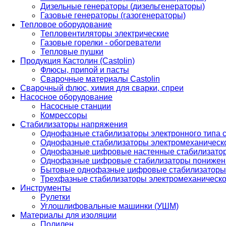
Дизельные генераторы (дизельгенераторы)
Газовые генераторы (газогенераторы)
Тепловое оборудование
Тепловентиляторы электрические
Газовые горелки - обогреватели
Тепловые пушки
Продукция Кастолин (Castolin)
Флюсы, припой и пасты
Сварочные материалы Castolin
Сварочный флюс, химия для сварки, спреи
Насосное оборудование
Насосные станции
Комрессоры
Стабилизаторы напряжения
Однофазные стабилизаторы электронного типа
Однофазные стабилизаторы электромеханическо
Однофазные цифровые настенные стабилизато
Однофазные цифровые стабилизаторы понижен
Бытовые однофазные цифровые стабилизаторы
Трехфазные стабилизаторы электромеханическо
Инструменты
Рулетки
Углошлифовальные машинки (УШМ)
Материалы для изоляции
Полилен