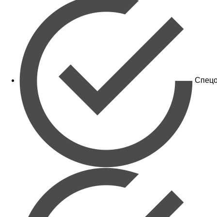
Спецо