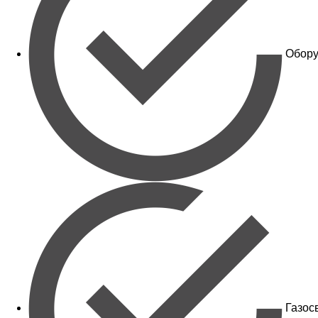
Обору
Газос