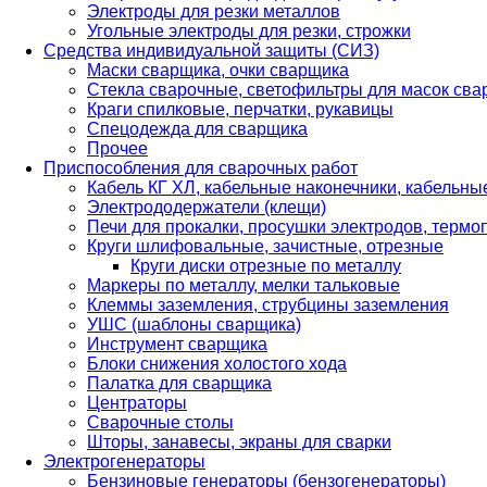
Электроды для резки металлов
Угольные электроды для резки, строжки
Средства индивидуальной защиты (СИЗ)
Маски сварщика, очки сварщика
Стекла сварочные, светофильтры для масок св
Краги спилковые, перчатки, рукавицы
Спецодежда для сварщика
Прочее
Приспособления для сварочных работ
Кабель КГ ХЛ, кабельные наконечники, кабельн
Электрододержатели (клещи)
Печи для прокалки, просушки электродов, терм
Круги шлифовальные, зачистные, отрезные
Круги диски отрезные по металлу
Маркеры по металлу, мелки тальковые
Клеммы заземления, струбцины заземления
УШС (шаблоны сварщика)
Инструмент сварщика
Блоки снижения холостого хода
Палатка для сварщика
Центраторы
Сварочные столы
Шторы, занавесы, экраны для сварки
Электрогенераторы
Бензиновые генераторы (бензогенераторы)