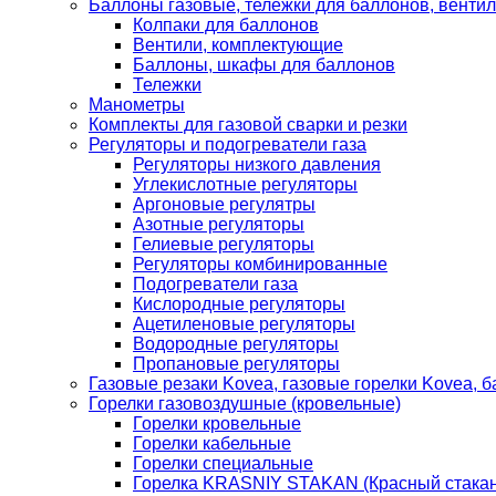
Баллоны газовые, тележки для баллонов, венти
Колпаки для баллонов
Вентили, комплектующие
Баллоны, шкафы для баллонов
Тележки
Манометры
Комплекты для газовой сварки и резки
Регуляторы и подогреватели газа
Регуляторы низкого давления
Углекислотные регуляторы
Аргоновые регулятры
Азотные регуляторы
Гелиевые регуляторы
Регуляторы комбинированные
Подогреватели газа
Кислородные регуляторы
Ацетиленовые регуляторы
Водородные регуляторы
Пропановые регуляторы
Газовые резаки Kovea, газовые горелки Kovea, б
Горелки газовоздушные (кровельные)
Горелки кровельные
Горелки кабельные
Горелки специальные
Горелка KRASNIY STAKAN (Красный стакан