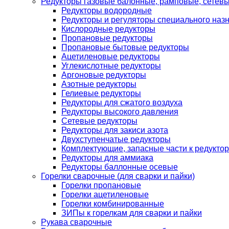
Редукторы газовые балонные, рамповые, сетев
Редукторы водородные
Редукторы и регуляторы специального наз
Кислородные редукторы
Пропановые редукторы
Пропановые бытовые редукторы
Ацетиленовые редукторы
Углекислотные редукторы
Аргоновые редукторы
Азотные редукторы
Гелиевые редукторы
Редукторы для сжатого воздуха
Редукторы высокого давления
Сетевые редукторы
Редукторы для закиси азота
Двухступенчатые редукторы
Комплектующие, запасные части к редуктор
Редукторы для аммиака
Редукторы баллонные осевые
Горелки сварочные (для сварки и пайки)
Горелки пропановые
Горелки ацетиленовые
Горелки комбинированные
ЗИПы к горелкам для сварки и пайки
Рукава сварочные