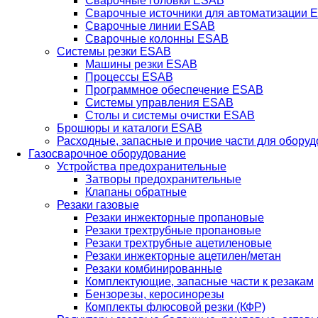
Сварочные головки ESAB
Сварочные источники для автоматизации 
Сварочные линии ESAB
Сварочные колонны ESAB
Системы резки ESAB
Машины резки ESAB
Процессы ESAB
Программное обеспечение ESAB
Системы управления ESAB
Столы и системы очистки ESAB
Брошюры и каталоги ESAB
Расходные, запасные и прочие части для обору
Газосварочное оборудование
Устройства предохранительные
Затворы предохранительные
Клапаны обратные
Резаки газовые
Резаки инжекторные пропановые
Резаки трехтрубные пропановые
Резаки трехтрубные ацетиленовые
Резаки инжекторные ацетилен/метан
Резаки комбинированные
Комплектующие, запасные части к резакам
Бензорезы, керосинорезы
Комплекты флюсовой резки (КФР)