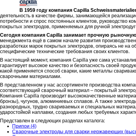
В 1959 году компания Capilla Schweissmateriali
деятельность в качестве фирмы, занимающейся реализацие
потребности и спрос постоянных клиентов, руководство ко
покрытых электродов, применяемых для ручной электродуг
Сегодня компания Capilla занимает прочную рыночну
менеджмента ещё в самом начале развития производствен
разработках марок покрытых электродов, опираясь не на о
специфические технические требования своих клиентов.
В настоящий момент, компания Capilla уже сама устанавли
гарантирует высокое качество и безопасность своей проду
какой применяется способ сварки, какие металлы сварива
сварочными материалами.
В представленном у нас ассортименте производства комп
соответствующий сварочный материал – покрытый электро
Компания Capilla производит высококачественные материал
бронзы), чугунов, алюминиевых сплавов. А также электроды
разнородных, трудно свариваемых и специальных материал
ударостойкой наплавки, создания любых требуемых характ
Представлен в следующих разделах каталога:
Припои (4)
Сварочные электроды для сварки нержавеющих (высо