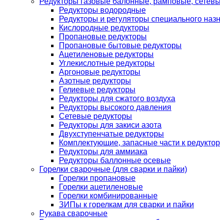
Редукторы газовые балонные, рамповые, сетев
Редукторы водородные
Редукторы и регуляторы специального наз
Кислородные редукторы
Пропановые редукторы
Пропановые бытовые редукторы
Ацетиленовые редукторы
Углекислотные редукторы
Аргоновые редукторы
Азотные редукторы
Гелиевые редукторы
Редукторы для сжатого воздуха
Редукторы высокого давления
Сетевые редукторы
Редукторы для закиси азота
Двухступенчатые редукторы
Комплектующие, запасные части к редуктор
Редукторы для аммиака
Редукторы баллонные осевые
Горелки сварочные (для сварки и пайки)
Горелки пропановые
Горелки ацетиленовые
Горелки комбинированные
ЗИПы к горелкам для сварки и пайки
Рукава сварочные