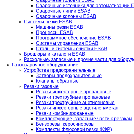
Сварочные головки ESAB
Сварочные источники для автоматизации 
Сварочные линии ESAB
Сварочные колонны ESAB
Системы резки ESAB
Машины резки ESAB
Процессы ESAB
Программное обеспечение ESAB
Системы управления ESAB
Столы и системы очистки ESAB
Брошюры и каталоги ESAB
Расходные, запасные и прочие части для обору
Газосварочное оборудование
Устройства предохранительные
Затворы предохранительные
Клапаны обратные
Резаки газовые
Резаки инжекторные пропановые
Резаки трехтрубные пропановые
Резаки трехтрубные ацетиленовые
Резаки инжекторные ацетилен/метан
Резаки комбинированные
Комплектующие, запасные части к резакам
Бензорезы, керосинорезы
Комплекты флюсовой резки (КФР)