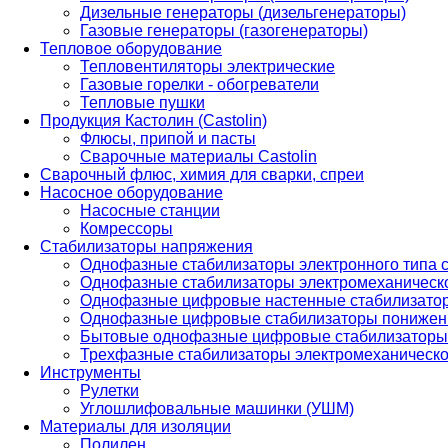
Дизельные генераторы (дизельгенераторы)
Газовые генераторы (газогенераторы)
Тепловое оборудование
Тепловентиляторы электрические
Газовые горелки - обогреватели
Тепловые пушки
Продукция Кастолин (Castolin)
Флюсы, припой и пасты
Сварочные материалы Castolin
Сварочный флюс, химия для сварки, спреи
Насосное оборудование
Насосные станции
Комрессоры
Стабилизаторы напряжения
Однофазные стабилизаторы электронного типа
Однофазные стабилизаторы электромеханическо
Однофазные цифровые настенные стабилизато
Однофазные цифровые стабилизаторы понижен
Бытовые однофазные цифровые стабилизаторы
Трехфазные стабилизаторы электромеханическо
Инструменты
Рулетки
Углошлифовальные машинки (УШМ)
Материалы для изоляции
Полилен