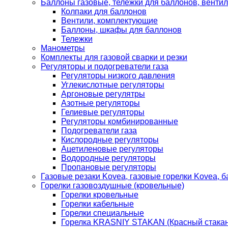
Баллоны газовые, тележки для баллонов, венти
Колпаки для баллонов
Вентили, комплектующие
Баллоны, шкафы для баллонов
Тележки
Манометры
Комплекты для газовой сварки и резки
Регуляторы и подогреватели газа
Регуляторы низкого давления
Углекислотные регуляторы
Аргоновые регулятры
Азотные регуляторы
Гелиевые регуляторы
Регуляторы комбинированные
Подогреватели газа
Кислородные регуляторы
Ацетиленовые регуляторы
Водородные регуляторы
Пропановые регуляторы
Газовые резаки Kovea, газовые горелки Kovea, б
Горелки газовоздушные (кровельные)
Горелки кровельные
Горелки кабельные
Горелки специальные
Горелка KRASNIY STAKAN (Красный стакан