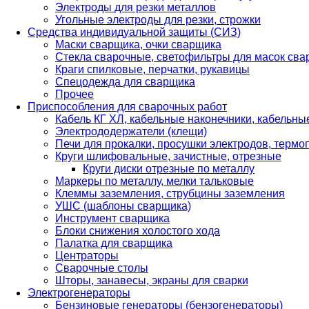
Электроды для резки металлов
Угольные электроды для резки, строжки
Средства индивидуальной защиты (СИЗ)
Маски сварщика, очки сварщика
Стекла сварочные, светофильтры для масок св
Краги спилковые, перчатки, рукавицы
Спецодежда для сварщика
Прочее
Приспособления для сварочных работ
Кабель КГ ХЛ, кабельные наконечники, кабельн
Электрододержатели (клещи)
Печи для прокалки, просушки электродов, терм
Круги шлифовальные, зачистные, отрезные
Круги диски отрезные по металлу
Маркеры по металлу, мелки тальковые
Клеммы заземления, струбцины заземления
УШС (шаблоны сварщика)
Инструмент сварщика
Блоки снижения холостого хода
Палатка для сварщика
Центраторы
Сварочные столы
Шторы, занавесы, экраны для сварки
Электрогенераторы
Бензиновые генераторы (бензогенераторы)