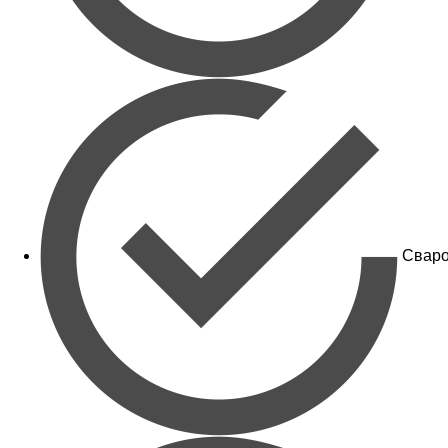
Сваро