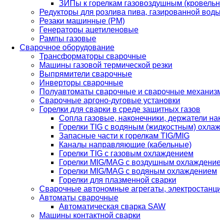
ЗИПы к горелкам газовоздушным (кровель
Редукторы для розлива пива, газированной вод
Резаки машинные (РМ)
Генераторы ацетиленовые
Рампы газовые
Сварочное оборудование
Трансформаторы сварочные
Машины газовой термической резки
Выпрямители сварочные
Инверторы сварочные
Полуавтоматы сварочные и сварочные механиз
Сварочные аргоно-дуговые установки
Горелки для сварки в среде защитных газов
Сопла газовые, наконечники, держатели на
Горелки TIG с водяным (жидкостным) охла
Запасные части к горелкам TIG/MIG
Каналы направляющие (кабельные)
Горелки TIG с газовым охлаждением
Горелки MIG/MAG с воздушным охлаждени
Горелки MIG/MAG с водяным охлаждением
Горелки для плазменной сварки
Сварочные автономные агрегаты, электростанц
Автоматы сварочные
Автоматическая сварка SAW
Машины контактной сварки