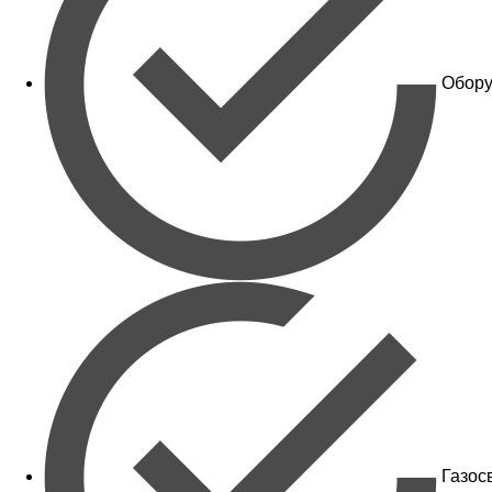
Обору
Газос