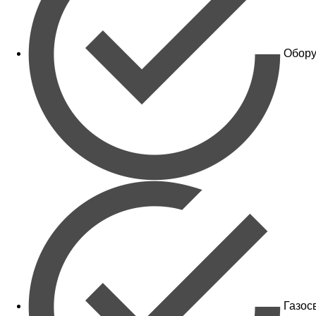
Обору
Газос