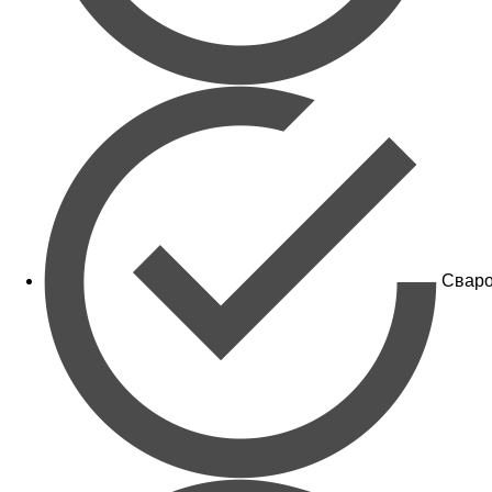
Сваро