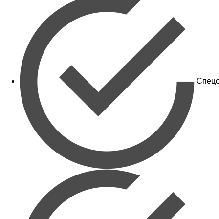
Спецо