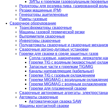
ЗИПы к горелкам газовоздушным (кровель
Редукторы для розлива пива, газированной вод
Резаки машинные (РМ)
Генераторы ацетиленовые
Рампы газовые
Сварочное оборудование
Трансформаторы сварочные
Машины газовой термической резки
Выпрямители сварочные
Инверторы сварочные
Полуавтоматы сварочные и сварочные механиз
Сварочные аргоно-дуговые установки
Горелки для сварки в среде защитных газов
Сопла газовые, наконечники, держатели на
Горелки TIG с водяным (жидкостным) охла
Запасные части к горелкам TIG/MIG
Каналы направляющие (кабельные)
Горелки TIG с газовым охлаждением
Горелки MIG/MAG с воздушным охлаждени
Горелки MIG/MAG с водяным охлаждением
Горелки для плазменной сварки
Сварочные автономные агрегаты, электростанц
Автоматы сварочные
Автоматическая сварка SAW
Машины контактной сварки