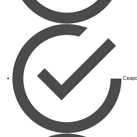
Сваро