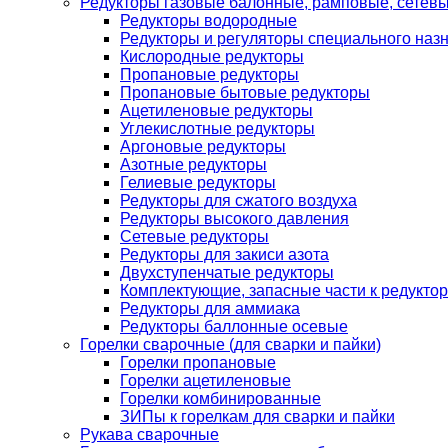
Редукторы газовые балонные, рамповые, сетев
Редукторы водородные
Редукторы и регуляторы специального наз
Кислородные редукторы
Пропановые редукторы
Пропановые бытовые редукторы
Ацетиленовые редукторы
Углекислотные редукторы
Аргоновые редукторы
Азотные редукторы
Гелиевые редукторы
Редукторы для сжатого воздуха
Редукторы высокого давления
Сетевые редукторы
Редукторы для закиси азота
Двухступенчатые редукторы
Комплектующие, запасные части к редуктор
Редукторы для аммиака
Редукторы баллонные осевые
Горелки сварочные (для сварки и пайки)
Горелки пропановые
Горелки ацетиленовые
Горелки комбинированные
ЗИПы к горелкам для сварки и пайки
Рукава сварочные