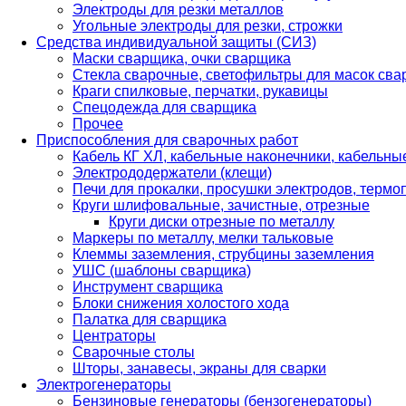
Электроды для резки металлов
Угольные электроды для резки, строжки
Средства индивидуальной защиты (СИЗ)
Маски сварщика, очки сварщика
Стекла сварочные, светофильтры для масок св
Краги спилковые, перчатки, рукавицы
Спецодежда для сварщика
Прочее
Приспособления для сварочных работ
Кабель КГ ХЛ, кабельные наконечники, кабельн
Электрододержатели (клещи)
Печи для прокалки, просушки электродов, терм
Круги шлифовальные, зачистные, отрезные
Круги диски отрезные по металлу
Маркеры по металлу, мелки тальковые
Клеммы заземления, струбцины заземления
УШС (шаблоны сварщика)
Инструмент сварщика
Блоки снижения холостого хода
Палатка для сварщика
Центраторы
Сварочные столы
Шторы, занавесы, экраны для сварки
Электрогенераторы
Бензиновые генераторы (бензогенераторы)