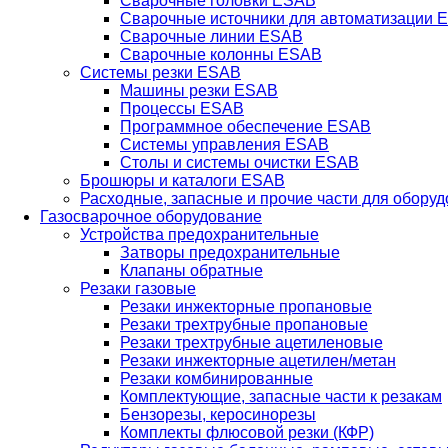
Сварочные головки ESAB
Сварочные источники для автоматизации 
Сварочные линии ESAB
Сварочные колонны ESAB
Системы резки ESAB
Машины резки ESAB
Процессы ESAB
Программное обеспечение ESAB
Системы управления ESAB
Столы и системы очистки ESAB
Брошюры и каталоги ESAB
Расходные, запасные и прочие части для обору
Газосварочное оборудование
Устройства предохранительные
Затворы предохранительные
Клапаны обратные
Резаки газовые
Резаки инжекторные пропановые
Резаки трехтрубные пропановые
Резаки трехтрубные ацетиленовые
Резаки инжекторные ацетилен/метан
Резаки комбинированные
Комплектующие, запасные части к резакам
Бензорезы, керосинорезы
Комплекты флюсовой резки (КФР)