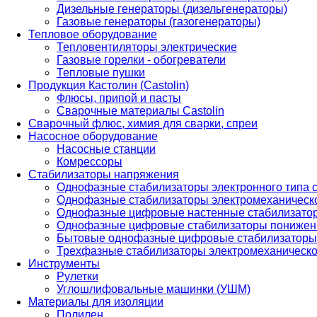
Дизельные генераторы (дизельгенераторы)
Газовые генераторы (газогенераторы)
Тепловое оборудование
Тепловентиляторы электрические
Газовые горелки - обогреватели
Тепловые пушки
Продукция Кастолин (Castolin)
Флюсы, припой и пасты
Сварочные материалы Castolin
Сварочный флюс, химия для сварки, спреи
Насосное оборудование
Насосные станции
Комрессоры
Стабилизаторы напряжения
Однофазные стабилизаторы электронного типа
Однофазные стабилизаторы электромеханическо
Однофазные цифровые настенные стабилизато
Однофазные цифровые стабилизаторы понижен
Бытовые однофазные цифровые стабилизаторы
Трехфазные стабилизаторы электромеханическо
Инструменты
Рулетки
Углошлифовальные машинки (УШМ)
Материалы для изоляции
Полилен