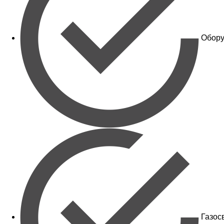
Обору
Газос