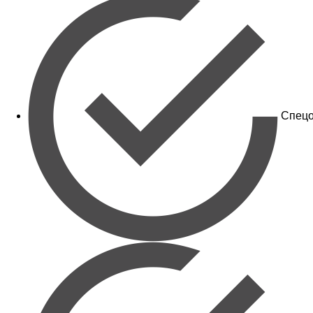
Спецо