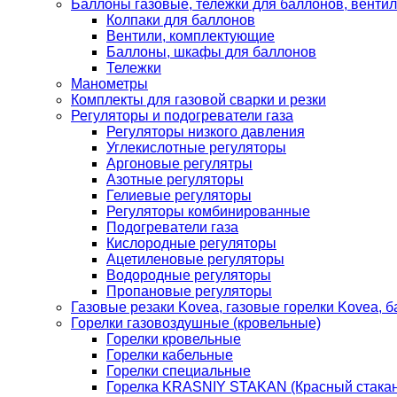
Баллоны газовые, тележки для баллонов, венти
Колпаки для баллонов
Вентили, комплектующие
Баллоны, шкафы для баллонов
Тележки
Манометры
Комплекты для газовой сварки и резки
Регуляторы и подогреватели газа
Регуляторы низкого давления
Углекислотные регуляторы
Аргоновые регулятры
Азотные регуляторы
Гелиевые регуляторы
Регуляторы комбинированные
Подогреватели газа
Кислородные регуляторы
Ацетиленовые регуляторы
Водородные регуляторы
Пропановые регуляторы
Газовые резаки Kovea, газовые горелки Kovea, б
Горелки газовоздушные (кровельные)
Горелки кровельные
Горелки кабельные
Горелки специальные
Горелка KRASNIY STAKAN (Красный стакан