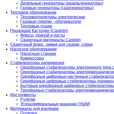
Дизельные генераторы (дизельгенераторы)
Газовые генераторы (газогенераторы)
Тепловое оборудование
Тепловентиляторы электрические
Газовые горелки - обогреватели
Тепловые пушки
Продукция Кастолин (Castolin)
Флюсы, припой и пасты
Сварочные материалы Castolin
Сварочный флюс, химия для сварки, спреи
Насосное оборудование
Насосные станции
Комрессоры
Стабилизаторы напряжения
Однофазные стабилизаторы электронного типа
Однофазные стабилизаторы электромеханическо
Однофазные цифровые настенные стабилизато
Однофазные цифровые стабилизаторы понижен
Бытовые однофазные цифровые стабилизаторы
Трехфазные стабилизаторы электромеханическо
Инструменты
Рулетки
Углошлифовальные машинки (УШМ)
Материалы для изоляции
Полилен