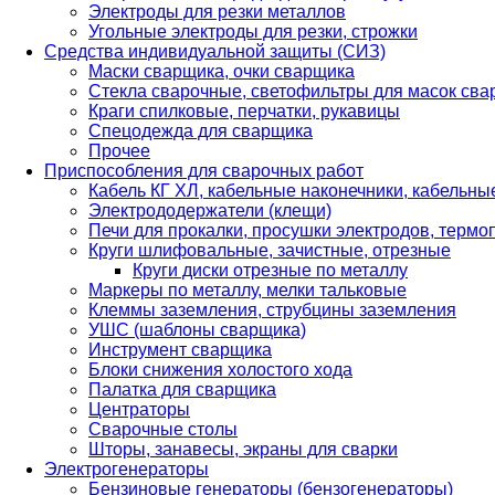
Электроды для резки металлов
Угольные электроды для резки, строжки
Средства индивидуальной защиты (СИЗ)
Маски сварщика, очки сварщика
Стекла сварочные, светофильтры для масок св
Краги спилковые, перчатки, рукавицы
Спецодежда для сварщика
Прочее
Приспособления для сварочных работ
Кабель КГ ХЛ, кабельные наконечники, кабельн
Электрододержатели (клещи)
Печи для прокалки, просушки электродов, терм
Круги шлифовальные, зачистные, отрезные
Круги диски отрезные по металлу
Маркеры по металлу, мелки тальковые
Клеммы заземления, струбцины заземления
УШС (шаблоны сварщика)
Инструмент сварщика
Блоки снижения холостого хода
Палатка для сварщика
Центраторы
Сварочные столы
Шторы, занавесы, экраны для сварки
Электрогенераторы
Бензиновые генераторы (бензогенераторы)