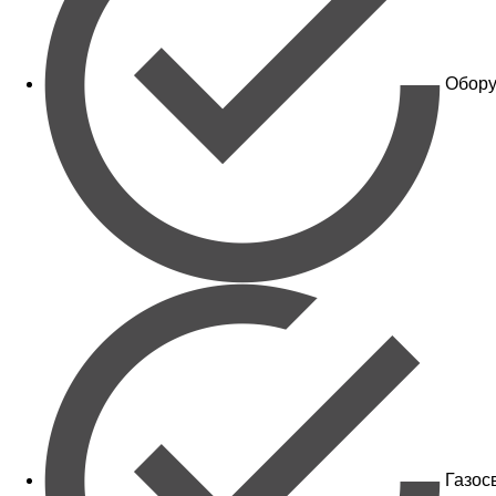
Обору
Газос