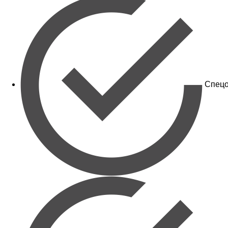
Спецо