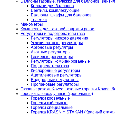
Баллоны газовые, тележки для баллонов, венти
Колпаки для баллонов
Вентили, комплектующие
Баллоны, шкафы для баллонов
Тележки
Манометры
Комплекты для газовой сварки и резки
Регуляторы и подогреватели газа
Регуляторы низкого давления
Углекислотные регуляторы
Аргоновые регулятры
Азотные регуляторы
Гелиевые регуляторы
Регуляторы комбинированные
Подогреватели газа
Кислородные регуляторы
Ацетиленовые регуляторы
Водородные регуляторы
Пропановые регуляторы
Газовые резаки Kovea, газовые горелки Kovea, б
Горелки газовоздушные (кровельные)
Горелки кровельные
Горелки кабельные
Горелки специальные
Горелка KRASNIY STAKAN (Красный стакан