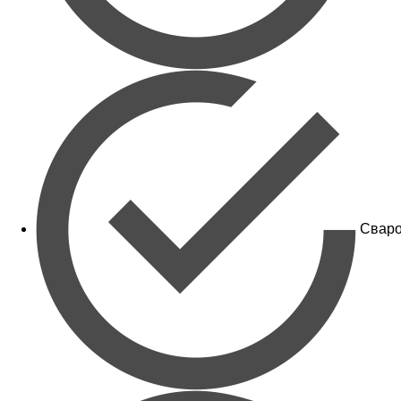
Сваро