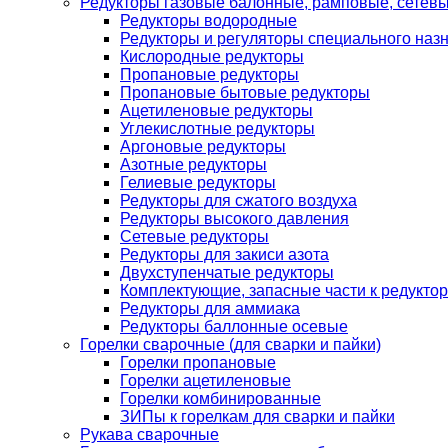
Редукторы газовые балонные, рамповые, сетев
Редукторы водородные
Редукторы и регуляторы специального наз
Кислородные редукторы
Пропановые редукторы
Пропановые бытовые редукторы
Ацетиленовые редукторы
Углекислотные редукторы
Аргоновые редукторы
Азотные редукторы
Гелиевые редукторы
Редукторы для сжатого воздуха
Редукторы высокого давления
Сетевые редукторы
Редукторы для закиси азота
Двухступенчатые редукторы
Комплектующие, запасные части к редуктор
Редукторы для аммиака
Редукторы баллонные осевые
Горелки сварочные (для сварки и пайки)
Горелки пропановые
Горелки ацетиленовые
Горелки комбинированные
ЗИПы к горелкам для сварки и пайки
Рукава сварочные