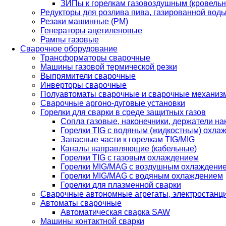
ЗИПы к горелкам газовоздушным (кровель
Редукторы для розлива пива, газированной вод
Резаки машинные (РМ)
Генераторы ацетиленовые
Рампы газовые
Сварочное оборудование
Трансформаторы сварочные
Машины газовой термической резки
Выпрямители сварочные
Инверторы сварочные
Полуавтоматы сварочные и сварочные механиз
Сварочные аргоно-дуговые установки
Горелки для сварки в среде защитных газов
Сопла газовые, наконечники, держатели на
Горелки TIG с водяным (жидкостным) охла
Запасные части к горелкам TIG/MIG
Каналы направляющие (кабельные)
Горелки TIG с газовым охлаждением
Горелки MIG/MAG с воздушным охлаждени
Горелки MIG/MAG с водяным охлаждением
Горелки для плазменной сварки
Сварочные автономные агрегаты, электростанц
Автоматы сварочные
Автоматическая сварка SAW
Машины контактной сварки