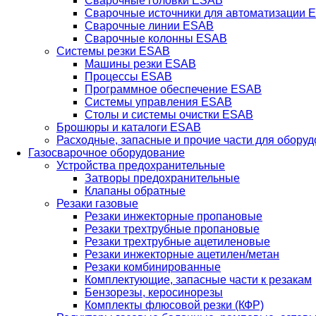
Сварочные головки ESAB
Сварочные источники для автоматизации 
Сварочные линии ESAB
Сварочные колонны ESAB
Системы резки ESAB
Машины резки ESAB
Процессы ESAB
Программное обеспечение ESAB
Системы управления ESAB
Столы и системы очистки ESAB
Брошюры и каталоги ESAB
Расходные, запасные и прочие части для обору
Газосварочное оборудование
Устройства предохранительные
Затворы предохранительные
Клапаны обратные
Резаки газовые
Резаки инжекторные пропановые
Резаки трехтрубные пропановые
Резаки трехтрубные ацетиленовые
Резаки инжекторные ацетилен/метан
Резаки комбинированные
Комплектующие, запасные части к резакам
Бензорезы, керосинорезы
Комплекты флюсовой резки (КФР)