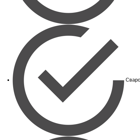
Сваро