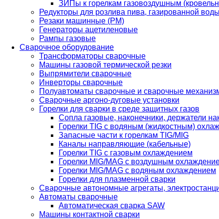
ЗИПы к горелкам газовоздушным (кровель
Редукторы для розлива пива, газированной вод
Резаки машинные (РМ)
Генераторы ацетиленовые
Рампы газовые
Сварочное оборудование
Трансформаторы сварочные
Машины газовой термической резки
Выпрямители сварочные
Инверторы сварочные
Полуавтоматы сварочные и сварочные механиз
Сварочные аргоно-дуговые установки
Горелки для сварки в среде защитных газов
Сопла газовые, наконечники, держатели на
Горелки TIG с водяным (жидкостным) охла
Запасные части к горелкам TIG/MIG
Каналы направляющие (кабельные)
Горелки TIG с газовым охлаждением
Горелки MIG/MAG с воздушным охлаждени
Горелки MIG/MAG с водяным охлаждением
Горелки для плазменной сварки
Сварочные автономные агрегаты, электростанц
Автоматы сварочные
Автоматическая сварка SAW
Машины контактной сварки