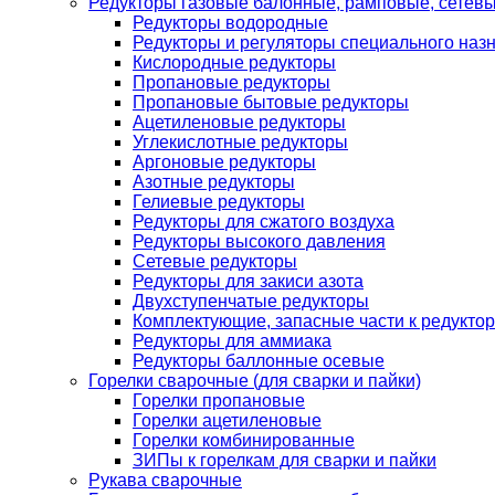
Редукторы газовые балонные, рамповые, сетев
Редукторы водородные
Редукторы и регуляторы специального наз
Кислородные редукторы
Пропановые редукторы
Пропановые бытовые редукторы
Ацетиленовые редукторы
Углекислотные редукторы
Аргоновые редукторы
Азотные редукторы
Гелиевые редукторы
Редукторы для сжатого воздуха
Редукторы высокого давления
Сетевые редукторы
Редукторы для закиси азота
Двухступенчатые редукторы
Комплектующие, запасные части к редуктор
Редукторы для аммиака
Редукторы баллонные осевые
Горелки сварочные (для сварки и пайки)
Горелки пропановые
Горелки ацетиленовые
Горелки комбинированные
ЗИПы к горелкам для сварки и пайки
Рукава сварочные