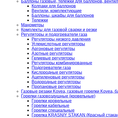
Баллоны газовые, тележки для баллонов, венти
Колпаки для баллонов
Вентили, комплектующие
Баллоны, шкафы для баллонов
Тележки
Манометры
Комплекты для газовой сварки и резки
Регуляторы и подогреватели газа
Регуляторы низкого давления
Углекислотные регуляторы
Аргоновые регулятры
Азотные регуляторы
Гелиевые регуляторы
Регуляторы комбинированные
Подогреватели газа
Кислородные регуляторы
Ацетиленовые регуляторы
Водородные регуляторы
Пропановые регуляторы
Газовые резаки Kovea, газовые горелки Kovea, б
Горелки газовоздушные (кровельные)
Горелки кровельные
Горелки кабельные
Горелки специальные
Горелка KRASNIY STAKAN (Красный стакан