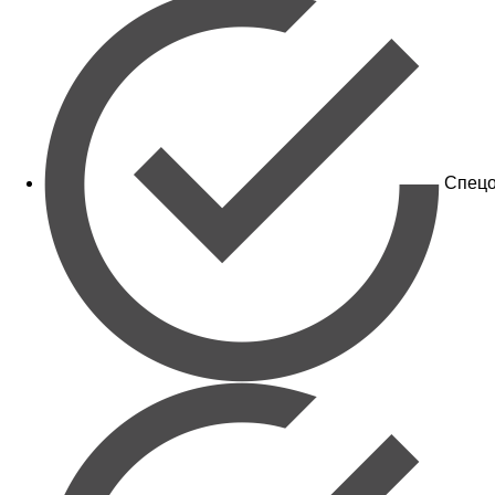
Спецо