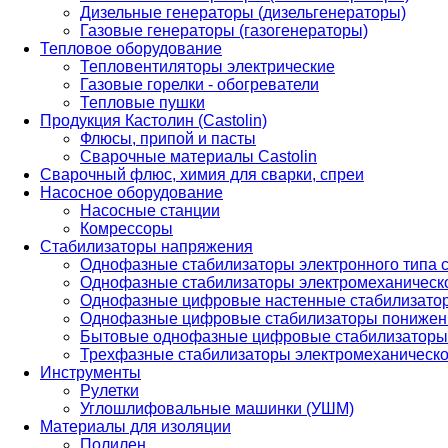
Дизельные генераторы (дизельгенераторы)
Газовые генераторы (газогенераторы)
Тепловое оборудование
Тепловентиляторы электрические
Газовые горелки - обогреватели
Тепловые пушки
Продукция Кастолин (Castolin)
Флюсы, припой и пасты
Сварочные материалы Castolin
Сварочный флюс, химия для сварки, спреи
Насосное оборудование
Насосные станции
Комрессоры
Стабилизаторы напряжения
Однофазные стабилизаторы электронного типа
Однофазные стабилизаторы электромеханическо
Однофазные цифровые настенные стабилизато
Однофазные цифровые стабилизаторы понижен
Бытовые однофазные цифровые стабилизаторы
Трехфазные стабилизаторы электромеханическо
Инструменты
Рулетки
Углошлифовальные машинки (УШМ)
Материалы для изоляции
Полилен