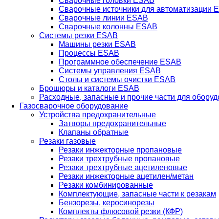
Сварочные головки ESAB
Сварочные источники для автоматизации 
Сварочные линии ESAB
Сварочные колонны ESAB
Системы резки ESAB
Машины резки ESAB
Процессы ESAB
Программное обеспечение ESAB
Системы управления ESAB
Столы и системы очистки ESAB
Брошюры и каталоги ESAB
Расходные, запасные и прочие части для обору
Газосварочное оборудование
Устройства предохранительные
Затворы предохранительные
Клапаны обратные
Резаки газовые
Резаки инжекторные пропановые
Резаки трехтрубные пропановые
Резаки трехтрубные ацетиленовые
Резаки инжекторные ацетилен/метан
Резаки комбинированные
Комплектующие, запасные части к резакам
Бензорезы, керосинорезы
Комплекты флюсовой резки (КФР)