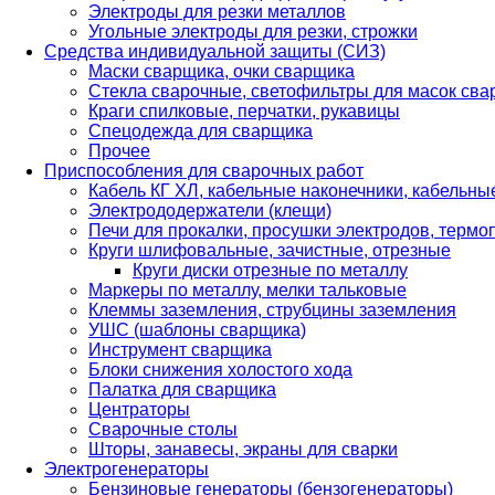
Электроды для резки металлов
Угольные электроды для резки, строжки
Средства индивидуальной защиты (СИЗ)
Маски сварщика, очки сварщика
Стекла сварочные, светофильтры для масок св
Краги спилковые, перчатки, рукавицы
Спецодежда для сварщика
Прочее
Приспособления для сварочных работ
Кабель КГ ХЛ, кабельные наконечники, кабельн
Электрододержатели (клещи)
Печи для прокалки, просушки электродов, терм
Круги шлифовальные, зачистные, отрезные
Круги диски отрезные по металлу
Маркеры по металлу, мелки тальковые
Клеммы заземления, струбцины заземления
УШС (шаблоны сварщика)
Инструмент сварщика
Блоки снижения холостого хода
Палатка для сварщика
Центраторы
Сварочные столы
Шторы, занавесы, экраны для сварки
Электрогенераторы
Бензиновые генераторы (бензогенераторы)