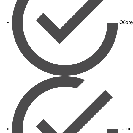
Обору
Газос