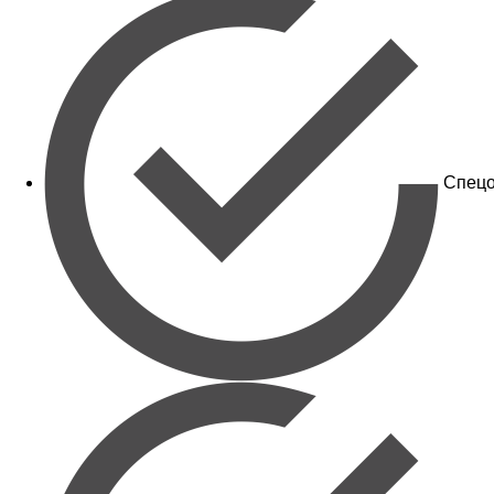
Спецо