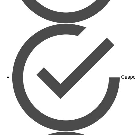
Сваро