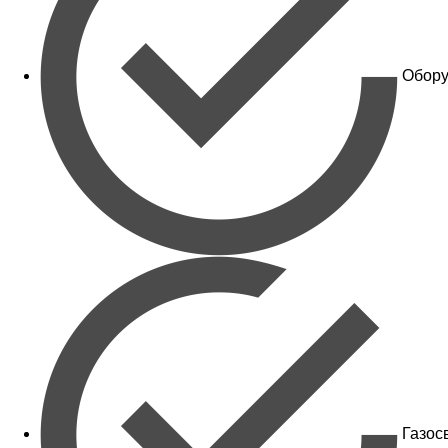
Обору
Газос