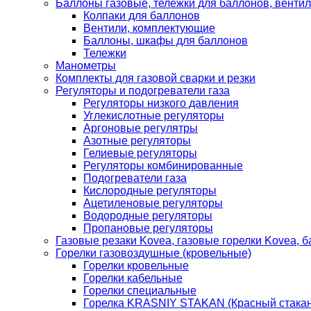
Баллоны газовые, тележки для баллонов, венти
Колпаки для баллонов
Вентили, комплектующие
Баллоны, шкафы для баллонов
Тележки
Манометры
Комплекты для газовой сварки и резки
Регуляторы и подогреватели газа
Регуляторы низкого давления
Углекислотные регуляторы
Аргоновые регулятры
Азотные регуляторы
Гелиевые регуляторы
Регуляторы комбинированные
Подогреватели газа
Кислородные регуляторы
Ацетиленовые регуляторы
Водородные регуляторы
Пропановые регуляторы
Газовые резаки Kovea, газовые горелки Kovea, б
Горелки газовоздушные (кровельные)
Горелки кровельные
Горелки кабельные
Горелки специальные
Горелка KRASNIY STAKAN (Красный стакан