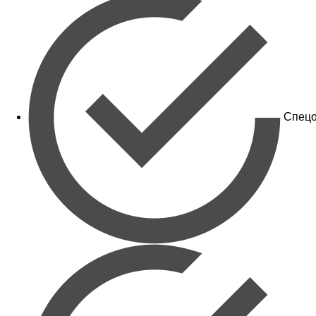
Спецо