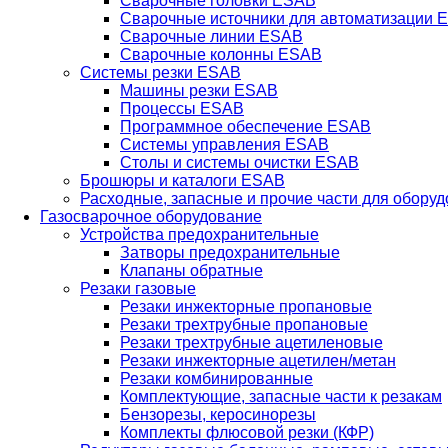
Сварочные головки ESAB
Сварочные источники для автоматизации 
Сварочные линии ESAB
Сварочные колонны ESAB
Системы резки ESAB
Машины резки ESAB
Процессы ESAB
Программное обеспечение ESAB
Системы управления ESAB
Столы и системы очистки ESAB
Брошюры и каталоги ESAB
Расходные, запасные и прочие части для обору
Газосварочное оборудование
Устройства предохранительные
Затворы предохранительные
Клапаны обратные
Резаки газовые
Резаки инжекторные пропановые
Резаки трехтрубные пропановые
Резаки трехтрубные ацетиленовые
Резаки инжекторные ацетилен/метан
Резаки комбинированные
Комплектующие, запасные части к резакам
Бензорезы, керосинорезы
Комплекты флюсовой резки (КФР)