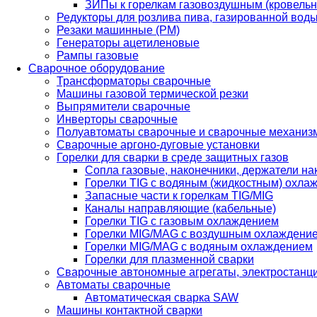
ЗИПы к горелкам газовоздушным (кровель
Редукторы для розлива пива, газированной вод
Резаки машинные (РМ)
Генераторы ацетиленовые
Рампы газовые
Сварочное оборудование
Трансформаторы сварочные
Машины газовой термической резки
Выпрямители сварочные
Инверторы сварочные
Полуавтоматы сварочные и сварочные механиз
Сварочные аргоно-дуговые установки
Горелки для сварки в среде защитных газов
Сопла газовые, наконечники, держатели на
Горелки TIG с водяным (жидкостным) охла
Запасные части к горелкам TIG/MIG
Каналы направляющие (кабельные)
Горелки TIG с газовым охлаждением
Горелки MIG/MAG с воздушным охлаждени
Горелки MIG/MAG с водяным охлаждением
Горелки для плазменной сварки
Сварочные автономные агрегаты, электростанц
Автоматы сварочные
Автоматическая сварка SAW
Машины контактной сварки