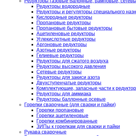
Редукторы газовые балонные, рамповые, сетев
Редукторы водородные
Редукторы и регуляторы специального наз
Кислородные редукторы
Пропановые редукторы
Пропановые бытовые редукторы
Ацетиленовые редукторы
Углекислотные редукторы
Аргоновые редукторы
Азотные редукторы
Гелиевые редукторы
Редукторы для сжатого воздуха
Редукторы высокого давления
Сетевые редукторы
Редукторы для закиси азота
Двухступенчатые редукторы
Комплектующие, запасные части к редуктор
Редукторы для аммиака
Редукторы баллонные осевые
Горелки сварочные (для сварки и пайки)
Горелки пропановые
Горелки ацетиленовые
Горелки комбинированные
ЗИПы к горелкам для сварки и пайки
Рукава сварочные