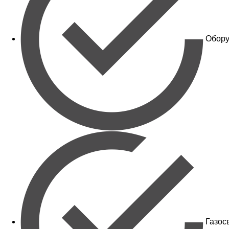
Обору
Газос