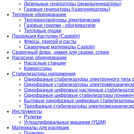
Дизельные генераторы (дизельгенераторы)
Газовые генераторы (газогенераторы)
Тепловое оборудование
Тепловентиляторы электрические
Газовые горелки - обогреватели
Тепловые пушки
Продукция Кастолин (Castolin)
Флюсы, припой и пасты
Сварочные материалы Castolin
Сварочный флюс, химия для сварки, спреи
Насосное оборудование
Насосные станции
Комрессоры
Стабилизаторы напряжения
Однофазные стабилизаторы электронного типа
Однофазные стабилизаторы электромеханическо
Однофазные цифровые настенные стабилизато
Однофазные цифровые стабилизаторы понижен
Бытовые однофазные цифровые стабилизаторы
Трехфазные стабилизаторы электромеханическо
Инструменты
Рулетки
Углошлифовальные машинки (УШМ)
Материалы для изоляции
Полилен