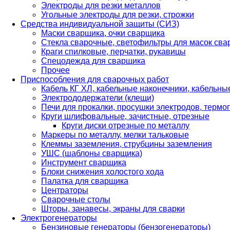
Электроды для резки металлов
Угольные электроды для резки, строжки
Средства индивидуальной защиты (СИЗ)
Маски сварщика, очки сварщика
Стекла сварочные, светофильтры для масок св
Краги спилковые, перчатки, рукавицы
Спецодежда для сварщика
Прочее
Приспособления для сварочных работ
Кабель КГ ХЛ, кабельные наконечники, кабельн
Электрододержатели (клещи)
Печи для прокалки, просушки электродов, терм
Круги шлифовальные, зачистные, отрезные
Круги диски отрезные по металлу
Маркеры по металлу, мелки тальковые
Клеммы заземления, струбцины заземления
УШС (шаблоны сварщика)
Инструмент сварщика
Блоки снижения холостого хода
Палатка для сварщика
Центраторы
Сварочные столы
Шторы, занавесы, экраны для сварки
Электрогенераторы
Бензиновые генераторы (бензогенераторы)