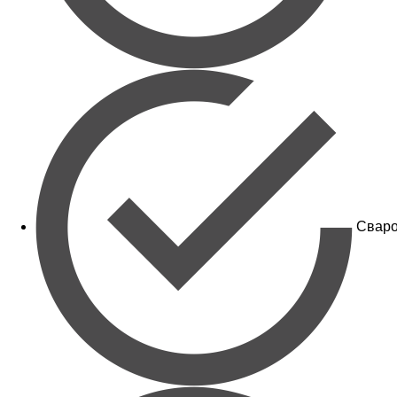
Сваро