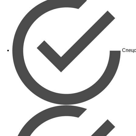
Спецо