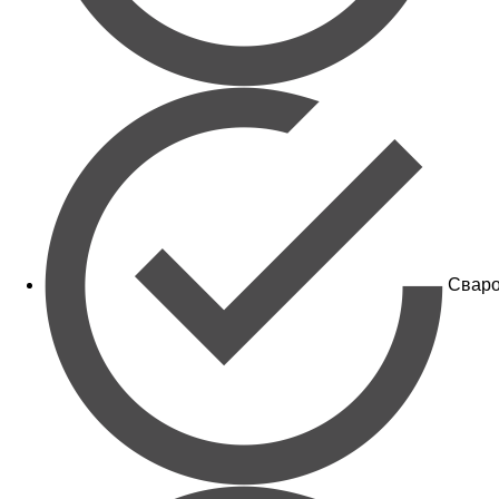
Сваро