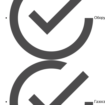
Обору
Газос