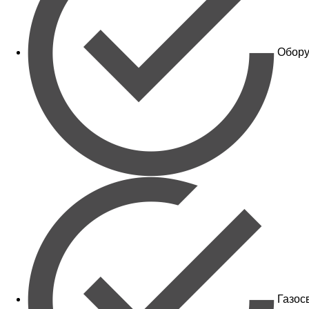
Обору
Газос