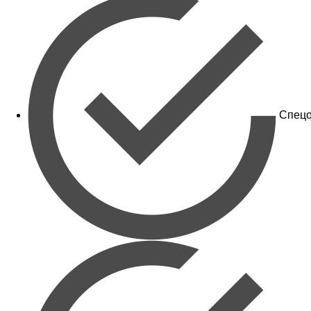
Спецо