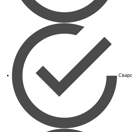
Сваро