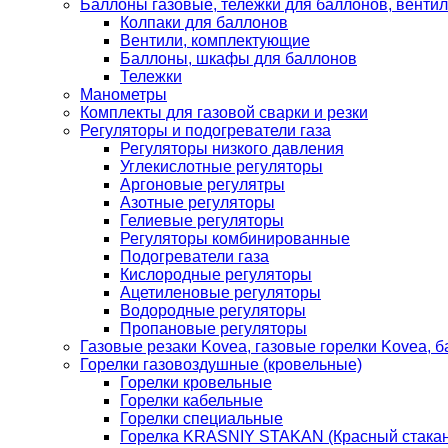
Баллоны газовые, тележки для баллонов, венти
Колпаки для баллонов
Вентили, комплектующие
Баллоны, шкафы для баллонов
Тележки
Манометры
Комплекты для газовой сварки и резки
Регуляторы и подогреватели газа
Регуляторы низкого давления
Углекислотные регуляторы
Аргоновые регулятры
Азотные регуляторы
Гелиевые регуляторы
Регуляторы комбинированные
Подогреватели газа
Кислородные регуляторы
Ацетиленовые регуляторы
Водородные регуляторы
Пропановые регуляторы
Газовые резаки Kovea, газовые горелки Kovea, б
Горелки газовоздушные (кровельные)
Горелки кровельные
Горелки кабельные
Горелки специальные
Горелка KRASNIY STAKAN (Красный стакан