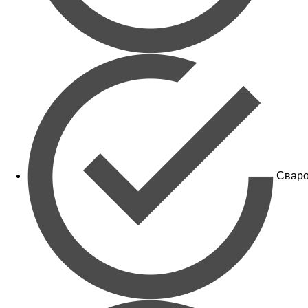
Сваро