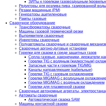
ЗИПы к горелкам газовоздушным (кровель
Редукторы для розлива пива, газированной вод
Резаки машинные (РМ)
Генераторы ацетиленовые
Рампы газовые
Сварочное оборудование
Трансформаторы сварочные
Машины газовой термической резки
Выпрямители сварочные
Инверторы сварочные
Полуавтоматы сварочные и сварочные механиз
Сварочные аргоно-дуговые установки
Горелки для сварки в среде защитных газов
Сопла газовые, наконечники, держатели на
Горелки TIG с водяным (жидкостным) охла
Запасные части к горелкам TIG/MIG
Каналы направляющие (кабельные)
Горелки TIG с газовым охлаждением
Горелки MIG/MAG с воздушным охлаждени
Горелки MIG/MAG с водяным охлаждением
Горелки для плазменной сварки
Сварочные автономные агрегаты, электростанц
Автоматы сварочные
Автоматическая сварка SAW
Машины контактной сварки