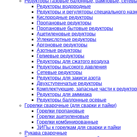
Редукторы газовые балонные, рамповые, сетев
Редукторы водородные
Редукторы и регуляторы специального наз
Кислородные редукторы
Пропановые редукторы
Пропановые бытовые редукторы
Ацетиленовые редукторы
Углекислотные редукторы
Аргоновые редукторы
Азотные редукторы
Гелиевые редукторы
Редукторы для сжатого воздуха
Редукторы высокого давления
Сетевые редукторы
Редукторы для закиси азота
Двухступенчатые редукторы
Комплектующие, запасные части к редуктор
Редукторы для аммиака
Редукторы баллонные осевые
Горелки сварочные (для сварки и пайки)
Горелки пропановые
Горелки ацетиленовые
Горелки комбинированные
ЗИПы к горелкам для сварки и пайки
Рукава сварочные