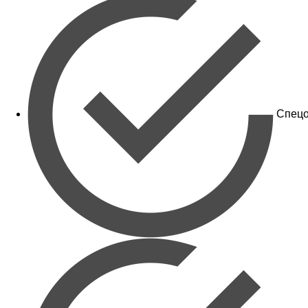
Спецо