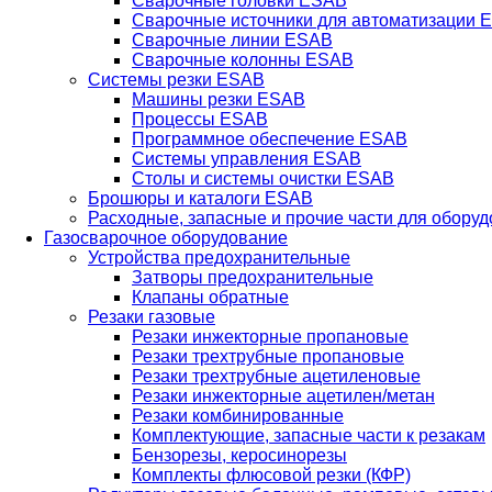
Сварочные головки ESAB
Сварочные источники для автоматизации 
Сварочные линии ESAB
Сварочные колонны ESAB
Системы резки ESAB
Машины резки ESAB
Процессы ESAB
Программное обеспечение ESAB
Системы управления ESAB
Столы и системы очистки ESAB
Брошюры и каталоги ESAB
Расходные, запасные и прочие части для обору
Газосварочное оборудование
Устройства предохранительные
Затворы предохранительные
Клапаны обратные
Резаки газовые
Резаки инжекторные пропановые
Резаки трехтрубные пропановые
Резаки трехтрубные ацетиленовые
Резаки инжекторные ацетилен/метан
Резаки комбинированные
Комплектующие, запасные части к резакам
Бензорезы, керосинорезы
Комплекты флюсовой резки (КФР)