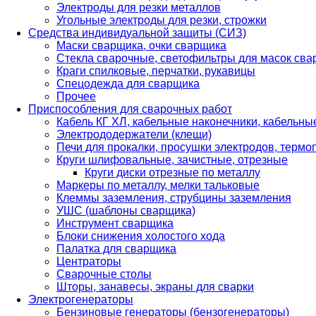
Электроды для резки металлов
Угольные электроды для резки, строжки
Средства индивидуальной защиты (СИЗ)
Маски сварщика, очки сварщика
Стекла сварочные, светофильтры для масок св
Краги спилковые, перчатки, рукавицы
Спецодежда для сварщика
Прочее
Приспособления для сварочных работ
Кабель КГ ХЛ, кабельные наконечники, кабельн
Электрододержатели (клещи)
Печи для прокалки, просушки электродов, терм
Круги шлифовальные, зачистные, отрезные
Круги диски отрезные по металлу
Маркеры по металлу, мелки тальковые
Клеммы заземления, струбцины заземления
УШС (шаблоны сварщика)
Инструмент сварщика
Блоки снижения холостого хода
Палатка для сварщика
Центраторы
Сварочные столы
Шторы, занавесы, экраны для сварки
Электрогенераторы
Бензиновые генераторы (бензогенераторы)