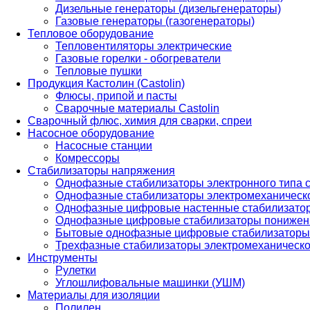
Дизельные генераторы (дизельгенераторы)
Газовые генераторы (газогенераторы)
Тепловое оборудование
Тепловентиляторы электрические
Газовые горелки - обогреватели
Тепловые пушки
Продукция Кастолин (Castolin)
Флюсы, припой и пасты
Сварочные материалы Castolin
Сварочный флюс, химия для сварки, спреи
Насосное оборудование
Насосные станции
Комрессоры
Стабилизаторы напряжения
Однофазные стабилизаторы электронного типа
Однофазные стабилизаторы электромеханическо
Однофазные цифровые настенные стабилизато
Однофазные цифровые стабилизаторы понижен
Бытовые однофазные цифровые стабилизаторы
Трехфазные стабилизаторы электромеханическо
Инструменты
Рулетки
Углошлифовальные машинки (УШМ)
Материалы для изоляции
Полилен