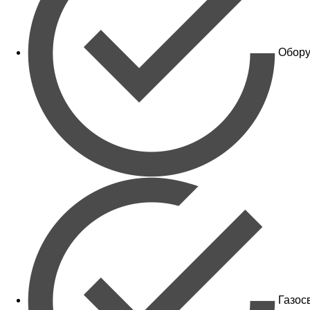
Обору
Газос