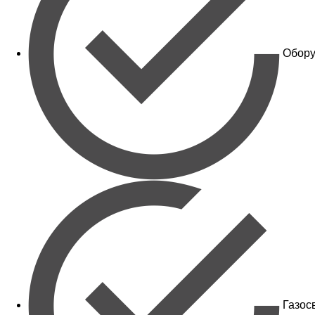
Обору
Газос