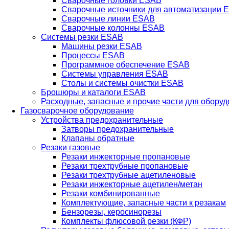
Сварочные головки ESAB
Сварочные источники для автоматизации 
Сварочные линии ESAB
Сварочные колонны ESAB
Системы резки ESAB
Машины резки ESAB
Процессы ESAB
Программное обеспечение ESAB
Системы управления ESAB
Столы и системы очистки ESAB
Брошюры и каталоги ESAB
Расходные, запасные и прочие части для обору
Газосварочное оборудование
Устройства предохранительные
Затворы предохранительные
Клапаны обратные
Резаки газовые
Резаки инжекторные пропановые
Резаки трехтрубные пропановые
Резаки трехтрубные ацетиленовые
Резаки инжекторные ацетилен/метан
Резаки комбинированные
Комплектующие, запасные части к резакам
Бензорезы, керосинорезы
Комплекты флюсовой резки (КФР)