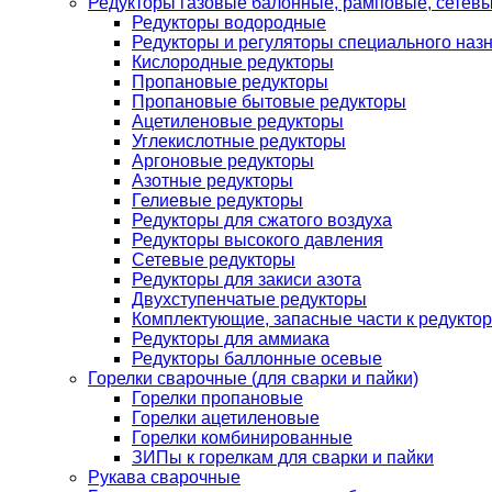
Редукторы газовые балонные, рамповые, сетев
Редукторы водородные
Редукторы и регуляторы специального наз
Кислородные редукторы
Пропановые редукторы
Пропановые бытовые редукторы
Ацетиленовые редукторы
Углекислотные редукторы
Аргоновые редукторы
Азотные редукторы
Гелиевые редукторы
Редукторы для сжатого воздуха
Редукторы высокого давления
Сетевые редукторы
Редукторы для закиси азота
Двухступенчатые редукторы
Комплектующие, запасные части к редуктор
Редукторы для аммиака
Редукторы баллонные осевые
Горелки сварочные (для сварки и пайки)
Горелки пропановые
Горелки ацетиленовые
Горелки комбинированные
ЗИПы к горелкам для сварки и пайки
Рукава сварочные