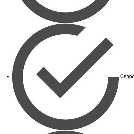
Сваро