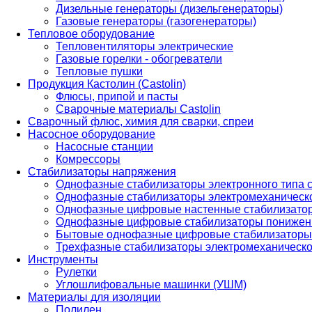
Дизельные генераторы (дизельгенераторы)
Газовые генераторы (газогенераторы)
Тепловое оборудование
Тепловентиляторы электрические
Газовые горелки - обогреватели
Тепловые пушки
Продукция Кастолин (Castolin)
Флюсы, припой и пасты
Сварочные материалы Castolin
Сварочный флюс, химия для сварки, спреи
Насосное оборудование
Насосные станции
Комрессоры
Стабилизаторы напряжения
Однофазные стабилизаторы электронного типа
Однофазные стабилизаторы электромеханическо
Однофазные цифровые настенные стабилизато
Однофазные цифровые стабилизаторы понижен
Бытовые однофазные цифровые стабилизаторы
Трехфазные стабилизаторы электромеханическо
Инструменты
Рулетки
Углошлифовальные машинки (УШМ)
Материалы для изоляции
Полилен