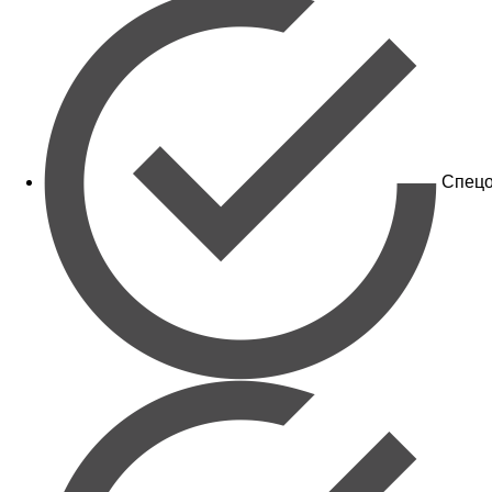
Спецо