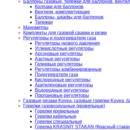
Баллоны газовые, тележки для баллонов, венти
Колпаки для баллонов
Вентили, комплектующие
Баллоны, шкафы для баллонов
Тележки
Манометры
Комплекты для газовой сварки и резки
Регуляторы и подогреватели газа
Регуляторы низкого давления
Углекислотные регуляторы
Аргоновые регулятры
Азотные регуляторы
Гелиевые регуляторы
Регуляторы комбинированные
Подогреватели газа
Кислородные регуляторы
Ацетиленовые регуляторы
Водородные регуляторы
Пропановые регуляторы
Газовые резаки Kovea, газовые горелки Kovea, б
Горелки газовоздушные (кровельные)
Горелки кровельные
Горелки кабельные
Горелки специальные
Горелка KRASNIY STAKAN (Красный стакан