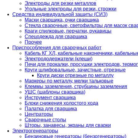
Электроды для резки металлов
Угольные электроды для резки, строжки
Средства индивидуальной защиты (СИЗ)
Маски сварщика, очки сварщика
Стекла сварочные, светофильтры для масок св
Краги спилковые, перчатки, рукавицы
Спецодежда для сварщика
Прочее
Приспособления для сварочных работ
Кабель КГ ХЛ, кабельные наконечники, кабельн
Электрододержатели (клещи)
Печи для прокалки, просушки электродов, терм
Круги шлифовальные, зачистные, отрезные
Круги диски отрезные по металлу
Маркеры по металлу, мелки тальковые
Клеммы заземления, струбцины заземления
УШС (шаблоны сварщика)
Инструмент сварщика
Блоки снижения холостого хода
Палатка для сварщика
Центраторы
Сварочные столы
Шторы, занавесы, экраны для сварки
Электрогенераторы
Бензиновые генераторы (бензогенераторы)