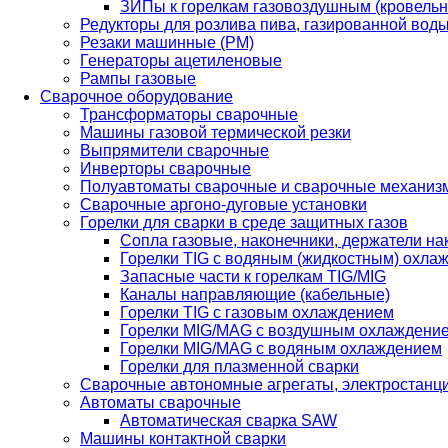
ЗИПы к горелкам газовоздушным (кровель
Редукторы для розлива пива, газированной вод
Резаки машинные (РМ)
Генераторы ацетиленовые
Рампы газовые
Сварочное оборудование
Трансформаторы сварочные
Машины газовой термической резки
Выпрямители сварочные
Инверторы сварочные
Полуавтоматы сварочные и сварочные механиз
Сварочные аргоно-дуговые установки
Горелки для сварки в среде защитных газов
Сопла газовые, наконечники, держатели на
Горелки TIG с водяным (жидкостным) охла
Запасные части к горелкам TIG/MIG
Каналы направляющие (кабельные)
Горелки TIG с газовым охлаждением
Горелки MIG/MAG с воздушным охлаждени
Горелки MIG/MAG с водяным охлаждением
Горелки для плазменной сварки
Сварочные автономные агрегаты, электростанц
Автоматы сварочные
Автоматическая сварка SAW
Машины контактной сварки