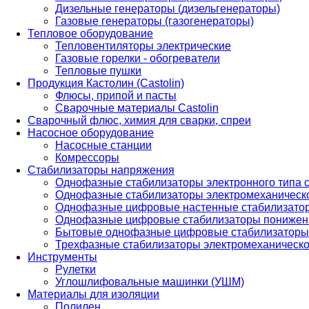
Дизельные генераторы (дизельгенераторы)
Газовые генераторы (газогенераторы)
Тепловое оборудование
Тепловентиляторы электрические
Газовые горелки - обогреватели
Тепловые пушки
Продукция Кастолин (Castolin)
Флюсы, припой и пасты
Сварочные материалы Castolin
Сварочный флюс, химия для сварки, спреи
Насосное оборудование
Насосные станции
Комрессоры
Стабилизаторы напряжения
Однофазные стабилизаторы электронного типа
Однофазные стабилизаторы электромеханическо
Однофазные цифровые настенные стабилизато
Однофазные цифровые стабилизаторы понижен
Бытовые однофазные цифровые стабилизаторы
Трехфазные стабилизаторы электромеханическо
Инструменты
Рулетки
Углошлифовальные машинки (УШМ)
Материалы для изоляции
Полилен