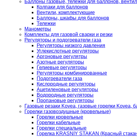
Баллоны газовые, тележки для баллонов, венти
Колпаки для баллонов
Вентили, комплектующие
Баллоны, шкафы для баллонов
Тележки
Манометры
Комплекты для газовой сварки и резки
Регуляторы и подогреватели газа
Регуляторы низкого давления
Углекислотные регуляторы
Аргоновые регулятры
Азотные регуляторы
Гелиевые регуляторы
Регуляторы комбинированные
Подогреватели газа
Кислородные регуляторы
Ацетиленовые регуляторы
Водородные регуляторы
Пропановые регуляторы
Газовые резаки Kovea, газовые горелки Kovea, б
Горелки газовоздушные (кровельные)
Горелки кровельные
Горелки кабельные
Горелки специальные
Горелка KRASNIY STAKAN (Красный стакан