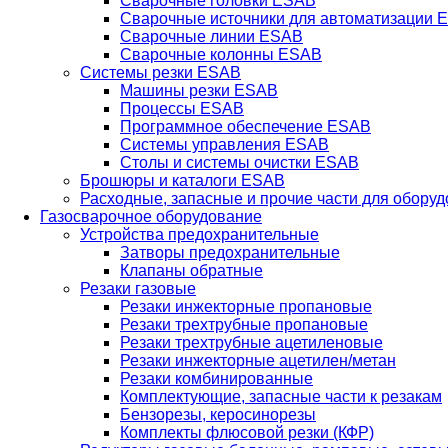
Сварочные головки ESAB
Сварочные источники для автоматизации 
Сварочные линии ESAB
Сварочные колонны ESAB
Системы резки ESAB
Машины резки ESAB
Процессы ESAB
Программное обеспечение ESAB
Системы управления ESAB
Столы и системы очистки ESAB
Брошюры и каталоги ESAB
Расходные, запасные и прочие части для обору
Газосварочное оборудование
Устройства предохранительные
Затворы предохранительные
Клапаны обратные
Резаки газовые
Резаки инжекторные пропановые
Резаки трехтрубные пропановые
Резаки трехтрубные ацетиленовые
Резаки инжекторные ацетилен/метан
Резаки комбинированные
Комплектующие, запасные части к резакам
Бензорезы, керосинорезы
Комплекты флюсовой резки (КФР)