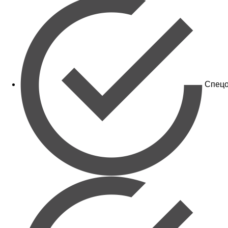
Спецо