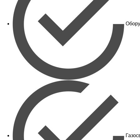
Обору
Газос