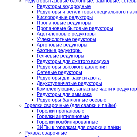
Редукторы газовые балонные, рамповые, сетев
Редукторы водородные
Редукторы и регуляторы специального наз
Кислородные редукторы
Пропановые редукторы
Пропановые бытовые редукторы
Ацетиленовые редукторы
Углекислотные редукторы
Аргоновые редукторы
Азотные редукторы
Гелиевые редукторы
Редукторы для сжатого воздуха
Редукторы высокого давления
Сетевые редукторы
Редукторы для закиси азота
Двухступенчатые редукторы
Комплектующие, запасные части к редуктор
Редукторы для аммиака
Редукторы баллонные осевые
Горелки сварочные (для сварки и пайки)
Горелки пропановые
Горелки ацетиленовые
Горелки комбинированные
ЗИПы к горелкам для сварки и пайки
Рукава сварочные