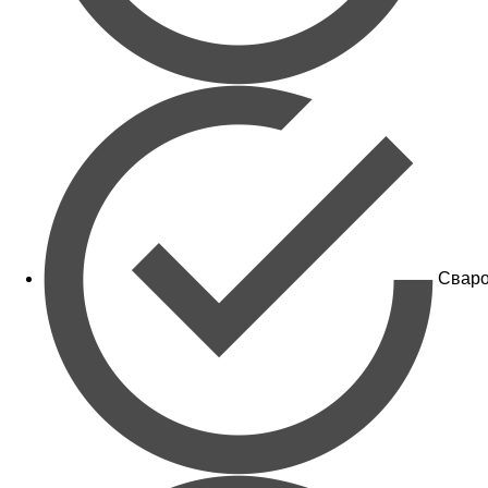
Сваро