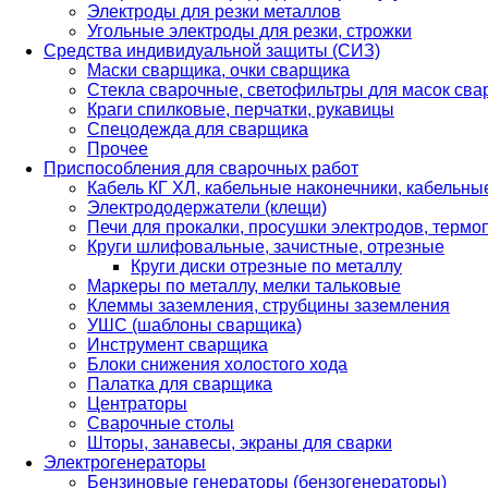
Электроды для резки металлов
Угольные электроды для резки, строжки
Средства индивидуальной защиты (СИЗ)
Маски сварщика, очки сварщика
Стекла сварочные, светофильтры для масок св
Краги спилковые, перчатки, рукавицы
Спецодежда для сварщика
Прочее
Приспособления для сварочных работ
Кабель КГ ХЛ, кабельные наконечники, кабельн
Электрододержатели (клещи)
Печи для прокалки, просушки электродов, терм
Круги шлифовальные, зачистные, отрезные
Круги диски отрезные по металлу
Маркеры по металлу, мелки тальковые
Клеммы заземления, струбцины заземления
УШС (шаблоны сварщика)
Инструмент сварщика
Блоки снижения холостого хода
Палатка для сварщика
Центраторы
Сварочные столы
Шторы, занавесы, экраны для сварки
Электрогенераторы
Бензиновые генераторы (бензогенераторы)