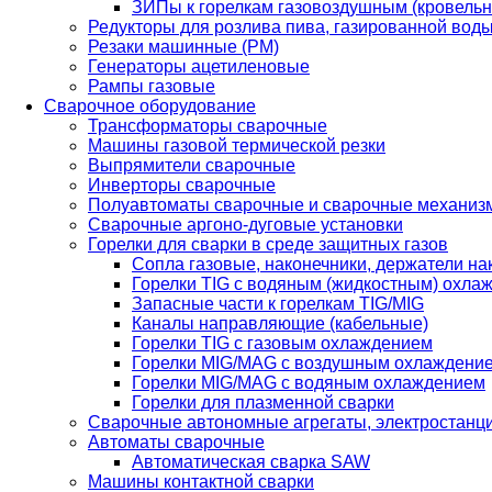
ЗИПы к горелкам газовоздушным (кровель
Редукторы для розлива пива, газированной вод
Резаки машинные (РМ)
Генераторы ацетиленовые
Рампы газовые
Сварочное оборудование
Трансформаторы сварочные
Машины газовой термической резки
Выпрямители сварочные
Инверторы сварочные
Полуавтоматы сварочные и сварочные механиз
Сварочные аргоно-дуговые установки
Горелки для сварки в среде защитных газов
Сопла газовые, наконечники, держатели на
Горелки TIG с водяным (жидкостным) охла
Запасные части к горелкам TIG/MIG
Каналы направляющие (кабельные)
Горелки TIG с газовым охлаждением
Горелки MIG/MAG с воздушным охлаждени
Горелки MIG/MAG с водяным охлаждением
Горелки для плазменной сварки
Сварочные автономные агрегаты, электростанц
Автоматы сварочные
Автоматическая сварка SAW
Машины контактной сварки