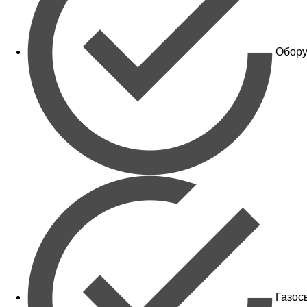
Обору
Газос