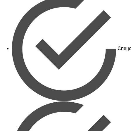
Спецо