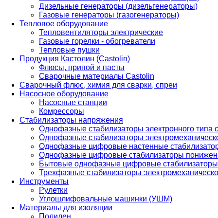
Дизельные генераторы (дизельгенераторы)
Газовые генераторы (газогенераторы)
Тепловое оборудование
Тепловентиляторы электрические
Газовые горелки - обогреватели
Тепловые пушки
Продукция Кастолин (Castolin)
Флюсы, припой и пасты
Сварочные материалы Castolin
Сварочный флюс, химия для сварки, спреи
Насосное оборудование
Насосные станции
Комрессоры
Стабилизаторы напряжения
Однофазные стабилизаторы электронного типа
Однофазные стабилизаторы электромеханическо
Однофазные цифровые настенные стабилизато
Однофазные цифровые стабилизаторы понижен
Бытовые однофазные цифровые стабилизаторы
Трехфазные стабилизаторы электромеханическо
Инструменты
Рулетки
Углошлифовальные машинки (УШМ)
Материалы для изоляции
Полилен