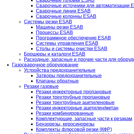
Сварочные головки ESAB
Сварочные источники для автоматизации 
Сварочные линии ESAB
Сварочные колонны ESAB
Системы резки ESAB
Машины резки ESAB
Процессы ESAB
Программное обеспечение ESAB
Системы управления ESAB
Столы и системы очистки ESAB
Брошюры и каталоги ESAB
Расходные, запасные и прочие части для обору
Газосварочное оборудование
Устройства предохранительные
Затворы предохранительные
Клапаны обратные
Резаки газовые
Резаки инжекторные пропановые
Резаки трехтрубные пропановые
Резаки трехтрубные ацетиленовые
Резаки инжекторные ацетилен/метан
Резаки комбинированные
Комплектующие, запасные части к резакам
Бензорезы, керосинорезы
Комплекты флюсовой резки (КФР)