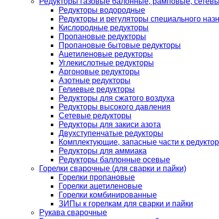
Редукторы газовые балонные, рамповые, сетев
Редукторы водородные
Редукторы и регуляторы специального наз
Кислородные редукторы
Пропановые редукторы
Пропановые бытовые редукторы
Ацетиленовые редукторы
Углекислотные редукторы
Аргоновые редукторы
Азотные редукторы
Гелиевые редукторы
Редукторы для сжатого воздуха
Редукторы высокого давления
Сетевые редукторы
Редукторы для закиси азота
Двухступенчатые редукторы
Комплектующие, запасные части к редуктор
Редукторы для аммиака
Редукторы баллонные осевые
Горелки сварочные (для сварки и пайки)
Горелки пропановые
Горелки ацетиленовые
Горелки комбинированные
ЗИПы к горелкам для сварки и пайки
Рукава сварочные