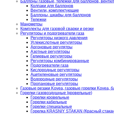
Баллоны газовые, тележки для баллонов, венти
Колпаки для баллонов
Вентили, комплектующие
Баллоны, шкафы для баллонов
Тележки
Манометры
Комплекты для газовой сварки и резки
Регуляторы и подогреватели газа
Регуляторы низкого давления
Углекислотные регуляторы
Аргоновые регулятры
Азотные регуляторы
Гелиевые регуляторы
Регуляторы комбинированные
Подогреватели газа
Кислородные регуляторы
Ацетиленовые регуляторы
Водородные регуляторы
Пропановые регуляторы
Газовые резаки Kovea, газовые горелки Kovea, б
Горелки газовоздушные (кровельные)
Горелки кровельные
Горелки кабельные
Горелки специальные
Горелка KRASNIY STAKAN (Красный стакан