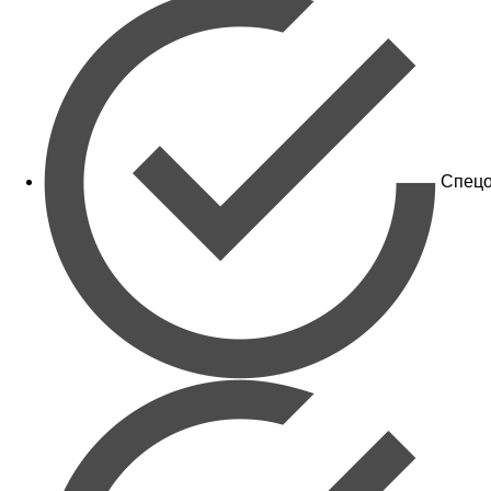
Спецо