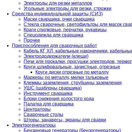
Электроды для резки металлов
Угольные электроды для резки, строжки
Средства индивидуальной защиты (СИЗ)
Маски сварщика, очки сварщика
Стекла сварочные, светофильтры для масок св
Краги спилковые, перчатки, рукавицы
Спецодежда для сварщика
Прочее
Приспособления для сварочных работ
Кабель КГ ХЛ, кабельные наконечники, кабельн
Электрододержатели (клещи)
Печи для прокалки, просушки электродов, терм
Круги шлифовальные, зачистные, отрезные
Круги диски отрезные по металлу
Маркеры по металлу, мелки тальковые
Клеммы заземления, струбцины заземления
УШС (шаблоны сварщика)
Инструмент сварщика
Блоки снижения холостого хода
Палатка для сварщика
Центраторы
Сварочные столы
Шторы, занавесы, экраны для сварки
Электрогенераторы
Бензиновые генераторы (бензогенераторы)