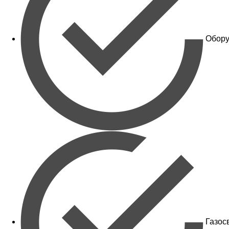
Обору
Газос