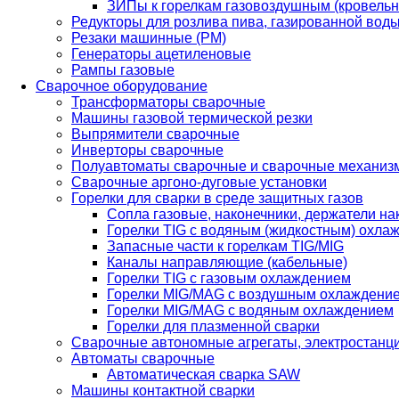
ЗИПы к горелкам газовоздушным (кровель
Редукторы для розлива пива, газированной вод
Резаки машинные (РМ)
Генераторы ацетиленовые
Рампы газовые
Сварочное оборудование
Трансформаторы сварочные
Машины газовой термической резки
Выпрямители сварочные
Инверторы сварочные
Полуавтоматы сварочные и сварочные механиз
Сварочные аргоно-дуговые установки
Горелки для сварки в среде защитных газов
Сопла газовые, наконечники, держатели на
Горелки TIG с водяным (жидкостным) охла
Запасные части к горелкам TIG/MIG
Каналы направляющие (кабельные)
Горелки TIG с газовым охлаждением
Горелки MIG/MAG с воздушным охлаждени
Горелки MIG/MAG с водяным охлаждением
Горелки для плазменной сварки
Сварочные автономные агрегаты, электростанц
Автоматы сварочные
Автоматическая сварка SAW
Машины контактной сварки