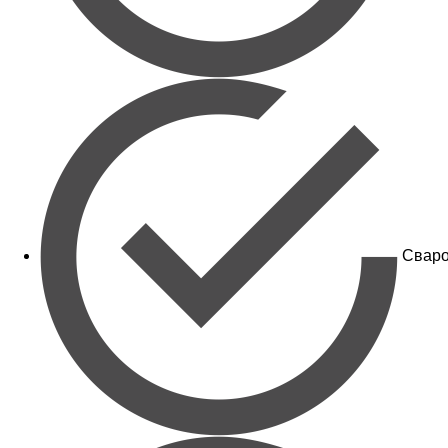
Сваро