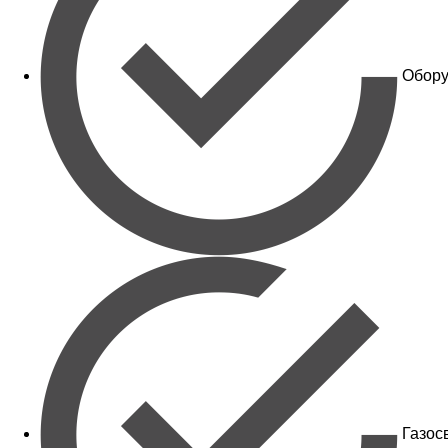
Обору
Газос