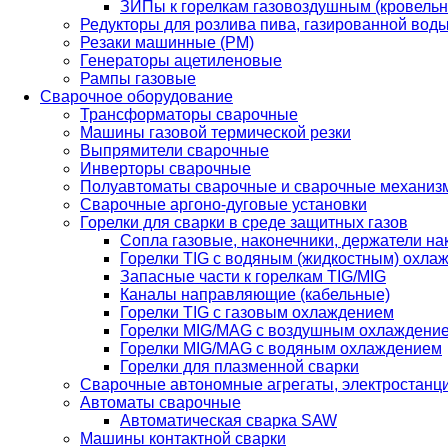
ЗИПы к горелкам газовоздушным (кровель
Редукторы для розлива пива, газированной вод
Резаки машинные (РМ)
Генераторы ацетиленовые
Рампы газовые
Сварочное оборудование
Трансформаторы сварочные
Машины газовой термической резки
Выпрямители сварочные
Инверторы сварочные
Полуавтоматы сварочные и сварочные механиз
Сварочные аргоно-дуговые установки
Горелки для сварки в среде защитных газов
Сопла газовые, наконечники, держатели на
Горелки TIG с водяным (жидкостным) охла
Запасные части к горелкам TIG/MIG
Каналы направляющие (кабельные)
Горелки TIG с газовым охлаждением
Горелки MIG/MAG с воздушным охлаждени
Горелки MIG/MAG с водяным охлаждением
Горелки для плазменной сварки
Сварочные автономные агрегаты, электростанц
Автоматы сварочные
Автоматическая сварка SAW
Машины контактной сварки