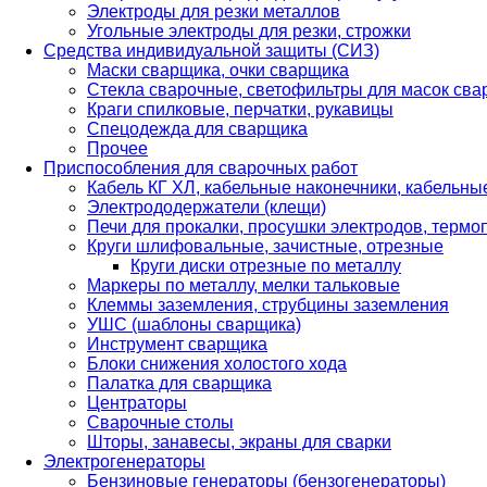
Электроды для резки металлов
Угольные электроды для резки, строжки
Средства индивидуальной защиты (СИЗ)
Маски сварщика, очки сварщика
Стекла сварочные, светофильтры для масок св
Краги спилковые, перчатки, рукавицы
Спецодежда для сварщика
Прочее
Приспособления для сварочных работ
Кабель КГ ХЛ, кабельные наконечники, кабельн
Электрододержатели (клещи)
Печи для прокалки, просушки электродов, терм
Круги шлифовальные, зачистные, отрезные
Круги диски отрезные по металлу
Маркеры по металлу, мелки тальковые
Клеммы заземления, струбцины заземления
УШС (шаблоны сварщика)
Инструмент сварщика
Блоки снижения холостого хода
Палатка для сварщика
Центраторы
Сварочные столы
Шторы, занавесы, экраны для сварки
Электрогенераторы
Бензиновые генераторы (бензогенераторы)