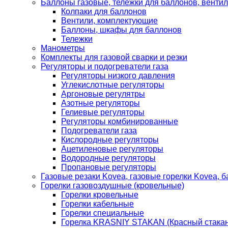
Баллоны газовые, тележки для баллонов, венти
Колпаки для баллонов
Вентили, комплектующие
Баллоны, шкафы для баллонов
Тележки
Манометры
Комплекты для газовой сварки и резки
Регуляторы и подогреватели газа
Регуляторы низкого давления
Углекислотные регуляторы
Аргоновые регулятры
Азотные регуляторы
Гелиевые регуляторы
Регуляторы комбинированные
Подогреватели газа
Кислородные регуляторы
Ацетиленовые регуляторы
Водородные регуляторы
Пропановые регуляторы
Газовые резаки Kovea, газовые горелки Kovea, б
Горелки газовоздушные (кровельные)
Горелки кровельные
Горелки кабельные
Горелки специальные
Горелка KRASNIY STAKAN (Красный стакан