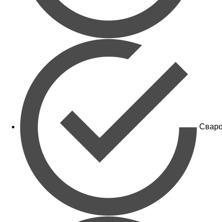
Сваро