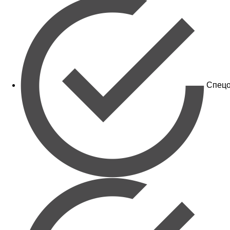
Спецо