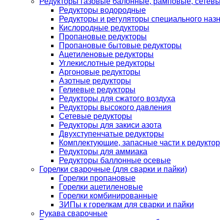
Редукторы газовые балонные, рамповые, сетев
Редукторы водородные
Редукторы и регуляторы специального наз
Кислородные редукторы
Пропановые редукторы
Пропановые бытовые редукторы
Ацетиленовые редукторы
Углекислотные редукторы
Аргоновые редукторы
Азотные редукторы
Гелиевые редукторы
Редукторы для сжатого воздуха
Редукторы высокого давления
Сетевые редукторы
Редукторы для закиси азота
Двухступенчатые редукторы
Комплектующие, запасные части к редуктор
Редукторы для аммиака
Редукторы баллонные осевые
Горелки сварочные (для сварки и пайки)
Горелки пропановые
Горелки ацетиленовые
Горелки комбинированные
ЗИПы к горелкам для сварки и пайки
Рукава сварочные