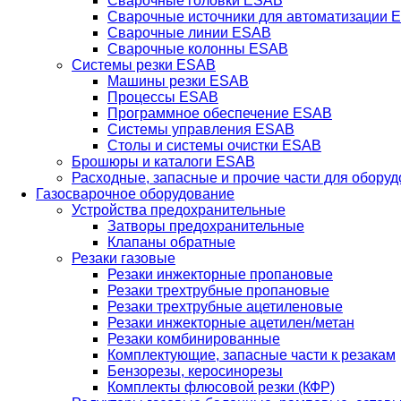
Сварочные головки ESAB
Сварочные источники для автоматизации 
Сварочные линии ESAB
Сварочные колонны ESAB
Системы резки ESAB
Машины резки ESAB
Процессы ESAB
Программное обеспечение ESAB
Системы управления ESAB
Столы и системы очистки ESAB
Брошюры и каталоги ESAB
Расходные, запасные и прочие части для обору
Газосварочное оборудование
Устройства предохранительные
Затворы предохранительные
Клапаны обратные
Резаки газовые
Резаки инжекторные пропановые
Резаки трехтрубные пропановые
Резаки трехтрубные ацетиленовые
Резаки инжекторные ацетилен/метан
Резаки комбинированные
Комплектующие, запасные части к резакам
Бензорезы, керосинорезы
Комплекты флюсовой резки (КФР)