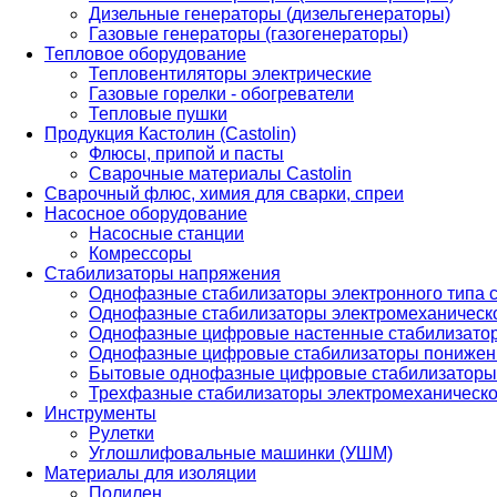
Дизельные генераторы (дизельгенераторы)
Газовые генераторы (газогенераторы)
Тепловое оборудование
Тепловентиляторы электрические
Газовые горелки - обогреватели
Тепловые пушки
Продукция Кастолин (Castolin)
Флюсы, припой и пасты
Сварочные материалы Castolin
Сварочный флюс, химия для сварки, спреи
Насосное оборудование
Насосные станции
Комрессоры
Стабилизаторы напряжения
Однофазные стабилизаторы электронного типа
Однофазные стабилизаторы электромеханическо
Однофазные цифровые настенные стабилизато
Однофазные цифровые стабилизаторы понижен
Бытовые однофазные цифровые стабилизаторы
Трехфазные стабилизаторы электромеханическо
Инструменты
Рулетки
Углошлифовальные машинки (УШМ)
Материалы для изоляции
Полилен