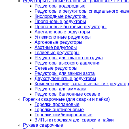
Редукторы газовые балонные, рамповые, сетев
Редукторы водородные
Редукторы и регуляторы специального наз
Кислородные редукторы
Пропановые редукторы
Пропановые бытовые редукторы
Ацетиленовые редукторы
Углекислотные редукторы
Аргоновые редукторы
Азотные редукторы
Гелиевые редукторы
Редукторы для сжатого воздуха
Редукторы высокого давления
Сетевые редукторы
Редукторы для закиси азота
Двухступенчатые редукторы
Комплектующие, запасные части к редуктор
Редукторы для аммиака
Редукторы баллонные осевые
Горелки сварочные (для сварки и пайки)
Горелки пропановые
Горелки ацетиленовые
Горелки комбинированные
ЗИПы к горелкам для сварки и пайки
Рукава сварочные