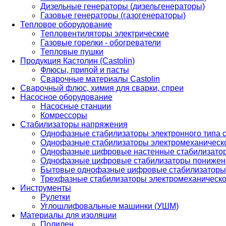
Дизельные генераторы (дизельгенераторы)
Газовые генераторы (газогенераторы)
Тепловое оборудование
Тепловентиляторы электрические
Газовые горелки - обогреватели
Тепловые пушки
Продукция Кастолин (Castolin)
Флюсы, припой и пасты
Сварочные материалы Castolin
Сварочный флюс, химия для сварки, спреи
Насосное оборудование
Насосные станции
Комрессоры
Стабилизаторы напряжения
Однофазные стабилизаторы электронного типа
Однофазные стабилизаторы электромеханическо
Однофазные цифровые настенные стабилизато
Однофазные цифровые стабилизаторы понижен
Бытовые однофазные цифровые стабилизаторы
Трехфазные стабилизаторы электромеханическо
Инструменты
Рулетки
Углошлифовальные машинки (УШМ)
Материалы для изоляции
Полилен