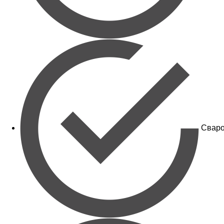
Сваро