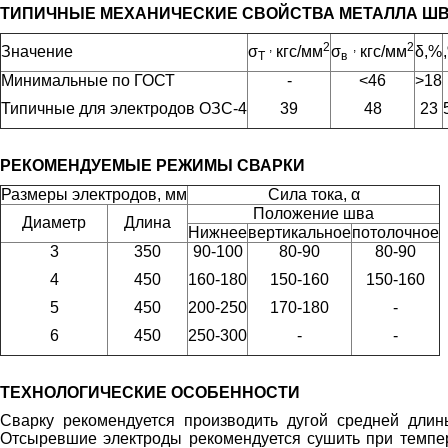
ТИПИЧНЫЕ МЕХАНИЧЕСКИЕ СВОЙСТВА МЕТАЛЛА ШВ
,
2
,
2
Значение
σ
кгс/мм
σ
кгс/мм
δ,%
T
в
Минимальные по ГОСТ
-
<46
>18
Типичные для электродов ОЗС-4
39
48
23
РЕКОМЕНДУЕМЫЕ РЕЖИМЫ СВАРКИ
Размеры электродов, мм
Сила тока, α
Положение шва
Диаметр
Длина
Нижнее
вертикальное
потолочное
3
350
90-100
80-90
80-90
4
450
160-180
150-160
150-160
5
450
200-250
170-180
-
6
450
250-300
-
-
ТЕХНОЛОГИЧЕСКИЕ ОСОБЕННОСТИ
Сварку рекомендуется производить дугой средней длины
Отсыревшие электроды рекомендуется сушить при темпе