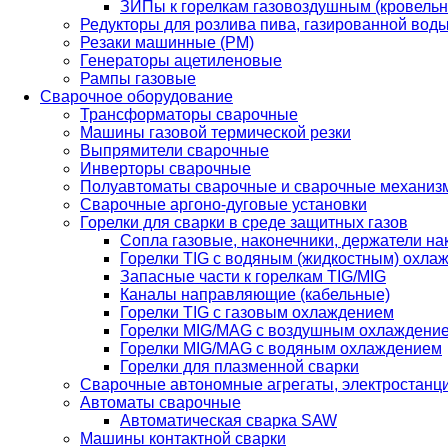
ЗИПы к горелкам газовоздушным (кровель
Редукторы для розлива пива, газированной вод
Резаки машинные (РМ)
Генераторы ацетиленовые
Рампы газовые
Сварочное оборудование
Трансформаторы сварочные
Машины газовой термической резки
Выпрямители сварочные
Инверторы сварочные
Полуавтоматы сварочные и сварочные механиз
Сварочные аргоно-дуговые установки
Горелки для сварки в среде защитных газов
Сопла газовые, наконечники, держатели на
Горелки TIG с водяным (жидкостным) охла
Запасные части к горелкам TIG/MIG
Каналы направляющие (кабельные)
Горелки TIG с газовым охлаждением
Горелки MIG/MAG с воздушным охлаждени
Горелки MIG/MAG с водяным охлаждением
Горелки для плазменной сварки
Сварочные автономные агрегаты, электростанц
Автоматы сварочные
Автоматическая сварка SAW
Машины контактной сварки