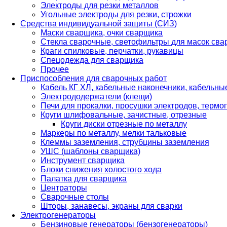
Электроды для резки металлов
Угольные электроды для резки, строжки
Средства индивидуальной защиты (СИЗ)
Маски сварщика, очки сварщика
Стекла сварочные, светофильтры для масок св
Краги спилковые, перчатки, рукавицы
Спецодежда для сварщика
Прочее
Приспособления для сварочных работ
Кабель КГ ХЛ, кабельные наконечники, кабельн
Электрододержатели (клещи)
Печи для прокалки, просушки электродов, терм
Круги шлифовальные, зачистные, отрезные
Круги диски отрезные по металлу
Маркеры по металлу, мелки тальковые
Клеммы заземления, струбцины заземления
УШС (шаблоны сварщика)
Инструмент сварщика
Блоки снижения холостого хода
Палатка для сварщика
Центраторы
Сварочные столы
Шторы, занавесы, экраны для сварки
Электрогенераторы
Бензиновые генераторы (бензогенераторы)