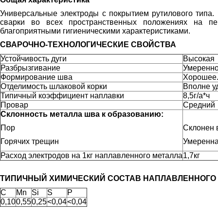
Универсальные электроды с покрытием рутилового типа.
сварки во всех пространственных положениях на пе
благоприятными гигиеническими характеристиками.
СВАРОЧНО-ТЕХНОЛОГИЧЕСКИЕ СВОЙСТВА
Устойчивость дуги
Высокая
Разбрызгивание
Умеренн
Формирование шва
Хорошее.
Отделимость шлаковой корки
Вполне у
Типичный коэффициент наплавки
8,5г/а*ч
Провар
Средний
Склонность металла шва к образованию:
Пор
Склонен 
Горячих трещин
Умеренн
Расход электродов на 1кг наплавленного металла
1,7кг
ТИПИЧНЫЙ ХИМИЧЕСКИЙ СОСТАВ НАПЛАВЛЕННОГО 
C
Mn
Si
S
P
0,10
0,55
0,25
<0,04
<0,04