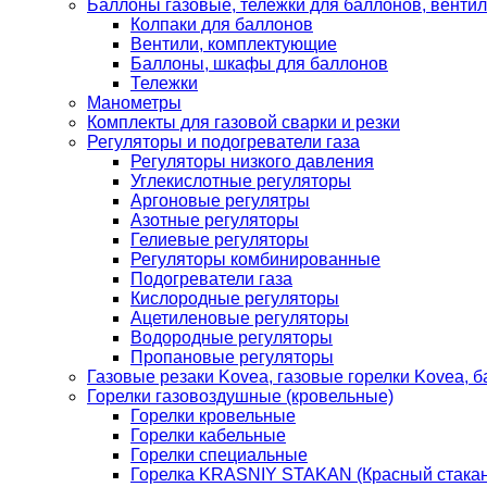
Баллоны газовые, тележки для баллонов, венти
Колпаки для баллонов
Вентили, комплектующие
Баллоны, шкафы для баллонов
Тележки
Манометры
Комплекты для газовой сварки и резки
Регуляторы и подогреватели газа
Регуляторы низкого давления
Углекислотные регуляторы
Аргоновые регулятры
Азотные регуляторы
Гелиевые регуляторы
Регуляторы комбинированные
Подогреватели газа
Кислородные регуляторы
Ацетиленовые регуляторы
Водородные регуляторы
Пропановые регуляторы
Газовые резаки Kovea, газовые горелки Kovea, б
Горелки газовоздушные (кровельные)
Горелки кровельные
Горелки кабельные
Горелки специальные
Горелка KRASNIY STAKAN (Красный стакан