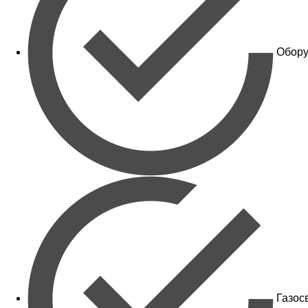
Обору
Газос