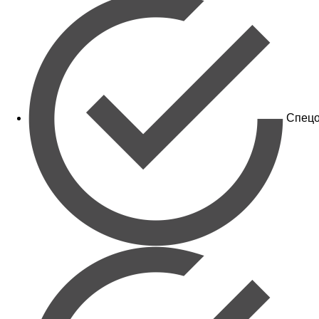
Спецо