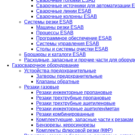
Сварочные головки ESAB
Сварочные источники для автоматизации 
Сварочные линии ESAB
Сварочные колонны ESAB
Системы резки ESAB
Машины резки ESAB
Процессы ESAB
Программное обеспечение ESAB
Системы управления ESAB
Столы и системы очистки ESAB
Брошюры и каталоги ESAB
Расходные, запасные и прочие части для обору
Газосварочное оборудование
Устройства предохранительные
Затворы предохранительные
Клапаны обратные
Резаки газовые
Резаки инжекторные пропановые
Резаки трехтрубные пропановые
Резаки трехтрубные ацетиленовые
Резаки инжекторные ацетилен/метан
Резаки комбинированные
Комплектующие, запасные части к резакам
Бензорезы, керосинорезы
Комплекты флюсовой резки (КФР)