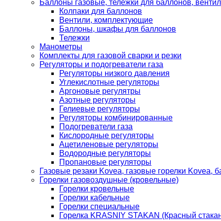
Баллоны газовые, тележки для баллонов, венти
Колпаки для баллонов
Вентили, комплектующие
Баллоны, шкафы для баллонов
Тележки
Манометры
Комплекты для газовой сварки и резки
Регуляторы и подогреватели газа
Регуляторы низкого давления
Углекислотные регуляторы
Аргоновые регулятры
Азотные регуляторы
Гелиевые регуляторы
Регуляторы комбинированные
Подогреватели газа
Кислородные регуляторы
Ацетиленовые регуляторы
Водородные регуляторы
Пропановые регуляторы
Газовые резаки Kovea, газовые горелки Kovea, б
Горелки газовоздушные (кровельные)
Горелки кровельные
Горелки кабельные
Горелки специальные
Горелка KRASNIY STAKAN (Красный стакан