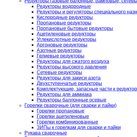
Редукторы газовые балонные, рамповые, сетев
Редукторы водородные
Редукторы и регуляторы специального наз
Кислородные редукторы
Пропановые редукторы
Пропановые бытовые редукторы
Ацетиленовые редукторы
Углекислотные редукторы
Аргоновые редукторы
Азотные редукторы
Гелиевые редукторы
Редукторы для сжатого воздуха
Редукторы высокого давления
Сетевые редукторы
Редукторы для закиси азота
Двухступенчатые редукторы
Комплектующие, запасные части к редуктор
Редукторы для аммиака
Редукторы баллонные осевые
Горелки сварочные (для сварки и пайки)
Горелки пропановые
Горелки ацетиленовые
Горелки комбинированные
ЗИПы к горелкам для сварки и пайки
Рукава сварочные