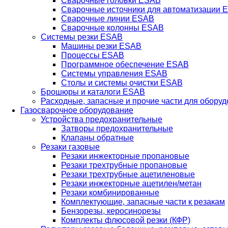
Сварочные головки ESAB
Сварочные источники для автоматизации 
Сварочные линии ESAB
Сварочные колонны ESAB
Системы резки ESAB
Машины резки ESAB
Процессы ESAB
Программное обеспечение ESAB
Системы управления ESAB
Столы и системы очистки ESAB
Брошюры и каталоги ESAB
Расходные, запасные и прочие части для обору
Газосварочное оборудование
Устройства предохранительные
Затворы предохранительные
Клапаны обратные
Резаки газовые
Резаки инжекторные пропановые
Резаки трехтрубные пропановые
Резаки трехтрубные ацетиленовые
Резаки инжекторные ацетилен/метан
Резаки комбинированные
Комплектующие, запасные части к резакам
Бензорезы, керосинорезы
Комплекты флюсовой резки (КФР)