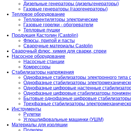
Дизельные генераторы (дизельгенераторы)
Газовые генераторы (газогенераторы)
Тепловое оборудование
Тепловентиляторы электрические
Газовые горелки - обогреватели
Тепловые пушки
Продукция Кастолин (Castolin)
Флюсы, припой и пасты
Сварочные материалы Castolin
Сварочный флюс, химия для сварки, спреи
Насосное оборудование
Насосные станции
Комрессоры
Стабилизаторы напряжения
Однофазные стабилизаторы электронного типа
Однофазные стабилизаторы электромеханическо
Однофазные цифровые настенные стабилизато
Однофазные цифровые стабилизаторы понижен
Бытовые однофазные цифровые стабилизаторы
Трехфазные стабилизаторы электромеханическо
Инструменты
Рулетки
Углошлифовальные машинки (УШМ)
Материалы для изоляции
Полилен