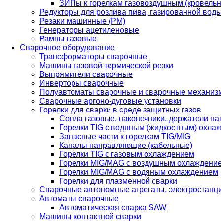
ЗИПы к горелкам газовоздушным (кровель
Редукторы для розлива пива, газированной вод
Резаки машинные (РМ)
Генераторы ацетиленовые
Рампы газовые
Сварочное оборудование
Трансформаторы сварочные
Машины газовой термической резки
Выпрямители сварочные
Инверторы сварочные
Полуавтоматы сварочные и сварочные механиз
Сварочные аргоно-дуговые установки
Горелки для сварки в среде защитных газов
Сопла газовые, наконечники, держатели на
Горелки TIG с водяным (жидкостным) охла
Запасные части к горелкам TIG/MIG
Каналы направляющие (кабельные)
Горелки TIG с газовым охлаждением
Горелки MIG/MAG с воздушным охлаждени
Горелки MIG/MAG с водяным охлаждением
Горелки для плазменной сварки
Сварочные автономные агрегаты, электростанц
Автоматы сварочные
Автоматическая сварка SAW
Машины контактной сварки