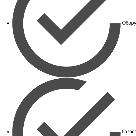
Обору
Газос