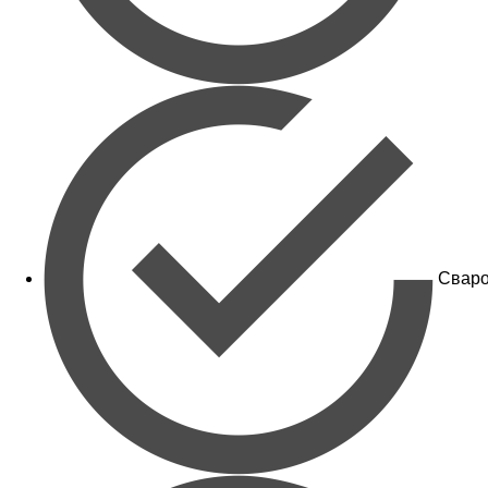
Сваро