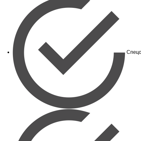
Спецо