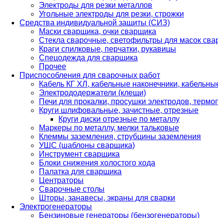
Электроды для резки металлов
Угольные электроды для резки, строжки
Средства индивидуальной защиты (СИЗ)
Маски сварщика, очки сварщика
Стекла сварочные, светофильтры для масок св
Краги спилковые, перчатки, рукавицы
Спецодежда для сварщика
Прочее
Приспособления для сварочных работ
Кабель КГ ХЛ, кабельные наконечники, кабельн
Электрододержатели (клещи)
Печи для прокалки, просушки электродов, терм
Круги шлифовальные, зачистные, отрезные
Круги диски отрезные по металлу
Маркеры по металлу, мелки тальковые
Клеммы заземления, струбцины заземления
УШС (шаблоны сварщика)
Инструмент сварщика
Блоки снижения холостого хода
Палатка для сварщика
Центраторы
Сварочные столы
Шторы, занавесы, экраны для сварки
Электрогенераторы
Бензиновые генераторы (бензогенераторы)