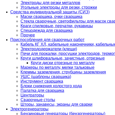
Электроды для резки металлов
Угольные электроды для резки, строжки
Средства индивидуальной защиты (СИЗ)
Маски сварщика, очки сварщика
Стекла сварочные, светофильтры для масок св
Краги спилковые, перчатки, рукавицы
Спецодежда для сварщика
Прочее
Приспособления для сварочных работ
Кабель КГ ХЛ, кабельные наконечники, кабельн
Электрододержатели (клещи)
Печи для прокалки, просушки электродов, терм
Круги шлифовальные, зачистные, отрезные
Круги диски отрезные по металлу
Маркеры по металлу, мелки тальковые
Клеммы заземления, струбцины заземления
УШС (шаблоны сварщика)
Инструмент сварщика
Блоки снижения холостого хода
Палатка для сварщика
Центраторы
Сварочные столы
Шторы, занавесы, экраны для сварки
Электрогенераторы
Бензиновые генераторы (бензогенераторы)