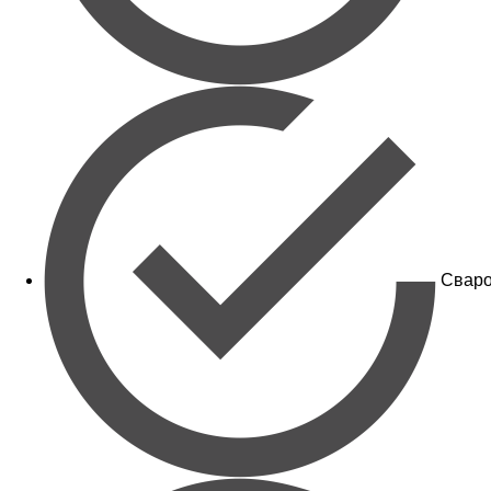
Сваро