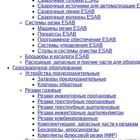
Сварочные головки ESAB
Сварочные источники для автоматизации 
Сварочные линии ESAB
Сварочные колонны ESAB
Системы резки ESAB
Машины резки ESAB
Процессы ESAB
Программное обеспечение ESAB
Системы управления ESAB
Столы и системы очистки ESAB
Брошюры и каталоги ESAB
Расходные, запасные и прочие части для обору
Газосварочное оборудование
Устройства предохранительные
Затворы предохранительные
Клапаны обратные
Резаки газовые
Резаки инжекторные пропановые
Резаки трехтрубные пропановые
Резаки трехтрубные ацетиленовые
Резаки инжекторные ацетилен/метан
Резаки комбинированные
Комплектующие, запасные части к резакам
Бензорезы, керосинорезы
Комплекты флюсовой резки (КФР)