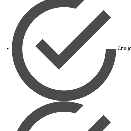
Спецо