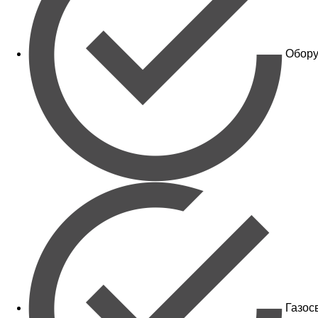
Обору
Газос