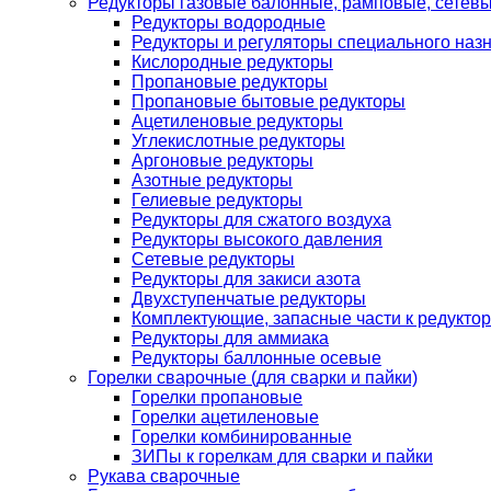
Редукторы газовые балонные, рамповые, сетев
Редукторы водородные
Редукторы и регуляторы специального наз
Кислородные редукторы
Пропановые редукторы
Пропановые бытовые редукторы
Ацетиленовые редукторы
Углекислотные редукторы
Аргоновые редукторы
Азотные редукторы
Гелиевые редукторы
Редукторы для сжатого воздуха
Редукторы высокого давления
Сетевые редукторы
Редукторы для закиси азота
Двухступенчатые редукторы
Комплектующие, запасные части к редуктор
Редукторы для аммиака
Редукторы баллонные осевые
Горелки сварочные (для сварки и пайки)
Горелки пропановые
Горелки ацетиленовые
Горелки комбинированные
ЗИПы к горелкам для сварки и пайки
Рукава сварочные