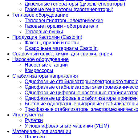
Дизельные генераторы (дизельгенераторы)
Газовые генераторы (газогенераторы)
Тепловое оборудование
Тепловентиляторы электрические
Газовые горелки - обогреватели
Тепловые пушки
Продукция Кастолин (Castolin)
Флюсы, припой и пасты
Сварочные материалы Castolin
Сварочный флюс, химия для сварки, спреи
Насосное оборудование
Насосные станции
Комрессоры
Стабилизаторы напряжения
Однофазные стабилизаторы электронного типа
Однофазные стабилизаторы электромеханическо
Однофазные цифровые настенные стабилизато
Однофазные цифровые стабилизаторы понижен
Бытовые однофазные цифровые стабилизаторы
Трехфазные стабилизаторы электромеханическо
Инструменты
Рулетки
Углошлифовальные машинки (УШМ)
Материалы для изоляции
Полилен