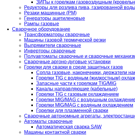
ЗИПы к горелкам газовоздушным (кровель
Редукторы для розлива пива, газированной вод
Резаки машинные (РМ)
Генераторы ацетиленовые
Рампы газовые
Сварочное оборудование
Трансформаторы сварочные
Машины газовой термической резки
Выпрямители сварочные
Инверторы сварочные
Полуавтоматы сварочные и сварочные механиз
Сварочные аргоно-дуговые установки
Горелки для сварки в среде защитных газов
Сопла газовые, наконечники, держатели на
Горелки TIG с водяным (жидкостным) охла
Запасные части к горелкам TIG/MIG
Каналы направляющие (кабельные)
Горелки TIG с газовым охлаждением
Горелки MIG/MAG с воздушным охлаждени
Горелки MIG/MAG с водяным охлаждением
Горелки для плазменной сварки
Сварочные автономные агрегаты, электростанц
Автоматы сварочные
Автоматическая сварка SAW
Машины контактной сварки