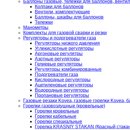
Баллоны газовые, тележки для баллонов, венти
Колпаки для баллонов
Вентили, комплектующие
Баллоны, шкафы для баллонов
Тележки
Манометры
Комплекты для газовой сварки и резки
Регуляторы и подогреватели газа
Регуляторы низкого давления
Углекислотные регуляторы
Аргоновые регулятры
Азотные регуляторы
Гелиевые регуляторы
Регуляторы комбинированные
Подогреватели газа
Кислородные регуляторы
Ацетиленовые регуляторы
Водородные регуляторы
Пропановые регуляторы
Газовые резаки Kovea, газовые горелки Kovea, б
Горелки газовоздушные (кровельные)
Горелки кровельные
Горелки кабельные
Горелки специальные
Горелка KRASNIY STAKAN (Красный стакан