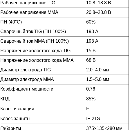
Рабочее напряжение TIG
10.8–18.8 В
Рабочее напряжение ММА
20.8–28.8 В
ПН (40°C)
60%
Сварочный ток TIG (ПН 100%)
193 А
Сварочный ток MMA (ПН 100%)
193 А
Напряжение холостого хода TIG
15 В
Напряжение холостого хода MMA
68 В
Диаметр электрода TIG
2.0–4.0 мм
Диаметр электрода MMA
1.5–5.0 мм
Коэффициент мощности
0.76
КПД
85%
Класс изоляции
F
Класс защиты
IP 21S
Габариты
375×135×280 мм