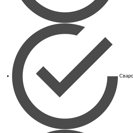
Сваро