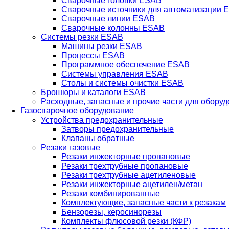
Сварочные головки ESAB
Сварочные источники для автоматизации 
Сварочные линии ESAB
Сварочные колонны ESAB
Системы резки ESAB
Машины резки ESAB
Процессы ESAB
Программное обеспечение ESAB
Системы управления ESAB
Столы и системы очистки ESAB
Брошюры и каталоги ESAB
Расходные, запасные и прочие части для обору
Газосварочное оборудование
Устройства предохранительные
Затворы предохранительные
Клапаны обратные
Резаки газовые
Резаки инжекторные пропановые
Резаки трехтрубные пропановые
Резаки трехтрубные ацетиленовые
Резаки инжекторные ацетилен/метан
Резаки комбинированные
Комплектующие, запасные части к резакам
Бензорезы, керосинорезы
Комплекты флюсовой резки (КФР)