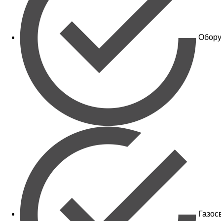
Обору
Газос