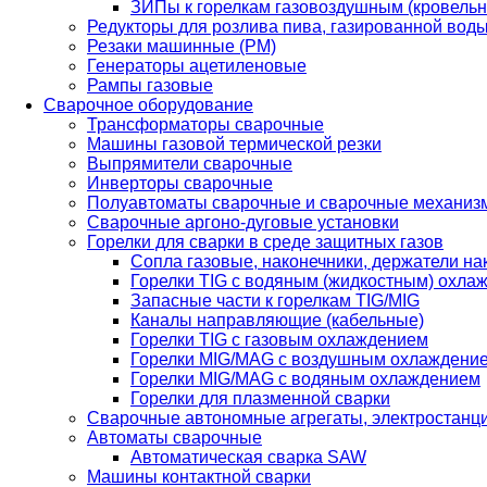
ЗИПы к горелкам газовоздушным (кровель
Редукторы для розлива пива, газированной вод
Резаки машинные (РМ)
Генераторы ацетиленовые
Рампы газовые
Сварочное оборудование
Трансформаторы сварочные
Машины газовой термической резки
Выпрямители сварочные
Инверторы сварочные
Полуавтоматы сварочные и сварочные механиз
Сварочные аргоно-дуговые установки
Горелки для сварки в среде защитных газов
Сопла газовые, наконечники, держатели на
Горелки TIG с водяным (жидкостным) охла
Запасные части к горелкам TIG/MIG
Каналы направляющие (кабельные)
Горелки TIG с газовым охлаждением
Горелки MIG/MAG с воздушным охлаждени
Горелки MIG/MAG с водяным охлаждением
Горелки для плазменной сварки
Сварочные автономные агрегаты, электростанц
Автоматы сварочные
Автоматическая сварка SAW
Машины контактной сварки