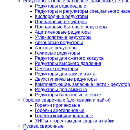
Редукторы газовые балонные, рамповые, сетев
Редукторы водородные
Редукторы и регуляторы специального наз
Кислородные редукторы
Пропановые редукторы
Пропановые бытовые редукторы
Ацетиленовые редукторы
Углекислотные редукторы
Аргоновые редукторы
Азотные редукторы
Гелиевые редукторы
Редукторы для сжатого воздуха
Редукторы высокого давления
Сетевые редукторы
Редукторы для закиси азота
Двухступенчатые редукторы
Комплектующие, запасные части к редуктор
Редукторы для аммиака
Редукторы баллонные осевые
Горелки сварочные (для сварки и пайки)
Горелки пропановые
Горелки ацетиленовые
Горелки комбинированные
ЗИПы к горелкам для сварки и пайки
Рукава сварочные