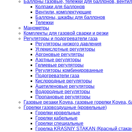
Баллоны газовые, тележки для баллонов, венти
Колпаки для баллонов
Вентили, комплектующие
Баллоны, шкафы для баллонов
Тележки
Манометры
Комплекты для газовой сварки и резки
Регуляторы и подогреватели газа
Регуляторы низкого давления
Углекислотные регуляторы
Аргоновые регулятры
Азотные регуляторы
Гелиевые регуляторы
Регуляторы комбинированные
Подогреватели газа
Кислородные регуляторы
Ацетиленовые регуляторы
Водородные регуляторы
Пропановые регуляторы
Газовые резаки Kovea, газовые горелки Kovea, б
Горелки газовоздушные (кровельные)
Горелки кровельные
Горелки кабельные
Горелки специальные
Горелка KRASNIY STAKAN (Красный стакан