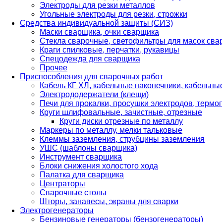
Электроды для резки металлов
Угольные электроды для резки, строжки
Средства индивидуальной защиты (СИЗ)
Маски сварщика, очки сварщика
Стекла сварочные, светофильтры для масок св
Краги спилковые, перчатки, рукавицы
Спецодежда для сварщика
Прочее
Приспособления для сварочных работ
Кабель КГ ХЛ, кабельные наконечники, кабельн
Электрододержатели (клещи)
Печи для прокалки, просушки электродов, терм
Круги шлифовальные, зачистные, отрезные
Круги диски отрезные по металлу
Маркеры по металлу, мелки тальковые
Клеммы заземления, струбцины заземления
УШС (шаблоны сварщика)
Инструмент сварщика
Блоки снижения холостого хода
Палатка для сварщика
Центраторы
Сварочные столы
Шторы, занавесы, экраны для сварки
Электрогенераторы
Бензиновые генераторы (бензогенераторы)