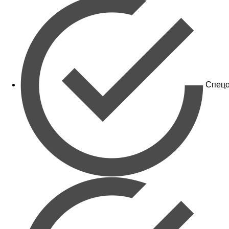
Спецо