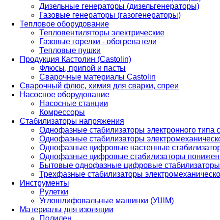
Дизельные генераторы (дизельгенераторы)
Газовые генераторы (газогенераторы)
Тепловое оборудование
Тепловентиляторы электрические
Газовые горелки - обогреватели
Тепловые пушки
Продукция Кастолин (Castolin)
Флюсы, припой и пасты
Сварочные материалы Castolin
Сварочный флюс, химия для сварки, спреи
Насосное оборудование
Насосные станции
Комрессоры
Стабилизаторы напряжения
Однофазные стабилизаторы электронного типа
Однофазные стабилизаторы электромеханическо
Однофазные цифровые настенные стабилизато
Однофазные цифровые стабилизаторы понижен
Бытовые однофазные цифровые стабилизаторы
Трехфазные стабилизаторы электромеханическо
Инструменты
Рулетки
Углошлифовальные машинки (УШМ)
Материалы для изоляции
Полилен