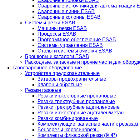
Сварочные головки ESAB
Сварочные источники для автоматизации 
Сварочные линии ESAB
Сварочные колонны ESAB
Системы резки ESAB
Машины резки ESAB
Процессы ESAB
Программное обеспечение ESAB
Системы управления ESAB
Столы и системы очистки ESAB
Брошюры и каталоги ESAB
Расходные, запасные и прочие части для обору
Газосварочное оборудование
Устройства предохранительные
Затворы предохранительные
Клапаны обратные
Резаки газовые
Резаки инжекторные пропановые
Резаки трехтрубные пропановые
Резаки трехтрубные ацетиленовые
Резаки инжекторные ацетилен/метан
Резаки комбинированные
Комплектующие, запасные части к резакам
Бензорезы, керосинорезы
Комплекты флюсовой резки (КФР)