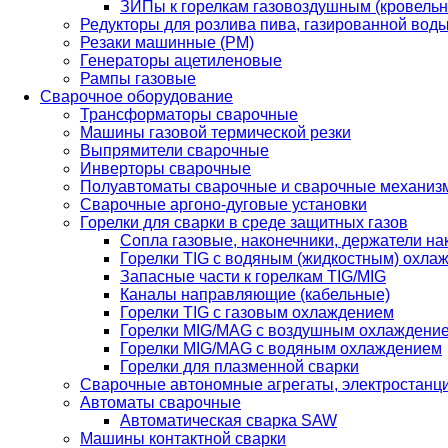
ЗИПы к горелкам газовоздушным (кровель
Редукторы для розлива пива, газированной вод
Резаки машинные (РМ)
Генераторы ацетиленовые
Рампы газовые
Сварочное оборудование
Трансформаторы сварочные
Машины газовой термической резки
Выпрямители сварочные
Инверторы сварочные
Полуавтоматы сварочные и сварочные механиз
Сварочные аргоно-дуговые установки
Горелки для сварки в среде защитных газов
Сопла газовые, наконечники, держатели на
Горелки TIG с водяным (жидкостным) охла
Запасные части к горелкам TIG/MIG
Каналы направляющие (кабельные)
Горелки TIG с газовым охлаждением
Горелки MIG/MAG с воздушным охлаждени
Горелки MIG/MAG с водяным охлаждением
Горелки для плазменной сварки
Сварочные автономные агрегаты, электростанц
Автоматы сварочные
Автоматическая сварка SAW
Машины контактной сварки