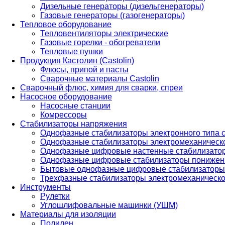
Дизельные генераторы (дизельгенераторы)
Газовые генераторы (газогенераторы)
Тепловое оборудование
Тепловентиляторы электрические
Газовые горелки - обогреватели
Тепловые пушки
Продукция Кастолин (Castolin)
Флюсы, припой и пасты
Сварочные материалы Castolin
Сварочный флюс, химия для сварки, спреи
Насосное оборудование
Насосные станции
Комрессоры
Стабилизаторы напряжения
Однофазные стабилизаторы электронного типа
Однофазные стабилизаторы электромеханическо
Однофазные цифровые настенные стабилизато
Однофазные цифровые стабилизаторы понижен
Бытовые однофазные цифровые стабилизаторы
Трехфазные стабилизаторы электромеханическо
Инструменты
Рулетки
Углошлифовальные машинки (УШМ)
Материалы для изоляции
Полилен