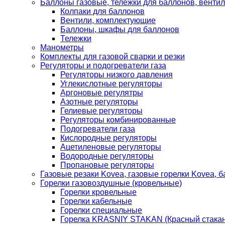
Баллоны газовые, тележки для баллонов, венти
Колпаки для баллонов
Вентили, комплектующие
Баллоны, шкафы для баллонов
Тележки
Манометры
Комплекты для газовой сварки и резки
Регуляторы и подогреватели газа
Регуляторы низкого давления
Углекислотные регуляторы
Аргоновые регулятры
Азотные регуляторы
Гелиевые регуляторы
Регуляторы комбинированные
Подогреватели газа
Кислородные регуляторы
Ацетиленовые регуляторы
Водородные регуляторы
Пропановые регуляторы
Газовые резаки Kovea, газовые горелки Kovea, б
Горелки газовоздушные (кровельные)
Горелки кровельные
Горелки кабельные
Горелки специальные
Горелка KRASNIY STAKAN (Красный стакан