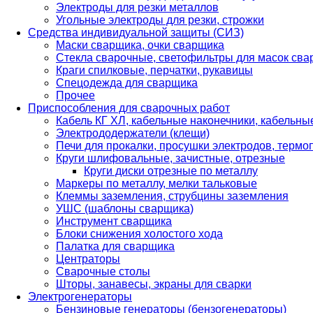
Электроды для резки металлов
Угольные электроды для резки, строжки
Средства индивидуальной защиты (СИЗ)
Маски сварщика, очки сварщика
Стекла сварочные, светофильтры для масок св
Краги спилковые, перчатки, рукавицы
Спецодежда для сварщика
Прочее
Приспособления для сварочных работ
Кабель КГ ХЛ, кабельные наконечники, кабельн
Электрододержатели (клещи)
Печи для прокалки, просушки электродов, терм
Круги шлифовальные, зачистные, отрезные
Круги диски отрезные по металлу
Маркеры по металлу, мелки тальковые
Клеммы заземления, струбцины заземления
УШС (шаблоны сварщика)
Инструмент сварщика
Блоки снижения холостого хода
Палатка для сварщика
Центраторы
Сварочные столы
Шторы, занавесы, экраны для сварки
Электрогенераторы
Бензиновые генераторы (бензогенераторы)