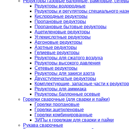
Редукторы газовые балонные, рамповые, сетев
Редукторы водородные
Редукторы и регуляторы специального наз
Кислородные редукторы
Пропановые редукторы
Пропановые бытовые редукторы
Ацетиленовые редукторы
Углекислотные редукторы
Аргоновые редукторы
Азотные редукторы
Гелиевые редукторы
Редукторы для сжатого воздуха
Редукторы высокого давления
Сетевые редукторы
Редукторы для закиси азота
Двухступенчатые редукторы
Комплектующие, запасные части к редуктор
Редукторы для аммиака
Редукторы баллонные осевые
Горелки сварочные (для сварки и пайки)
Горелки пропановые
Горелки ацетиленовые
Горелки комбинированные
ЗИПы к горелкам для сварки и пайки
Рукава сварочные