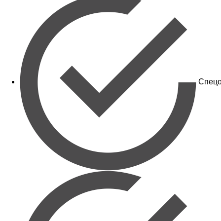
Спецо