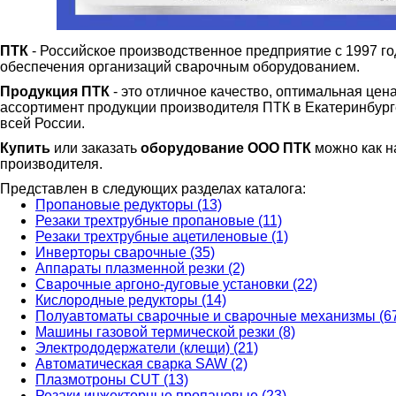
ПТК
- Российское производственное предприятие с 1997 г
обеспечения организаций сварочным оборудованием.
Продукция ПТК
- это отличное качество, оптимальная цен
ассортимент продукции производителя ПТК в Екатеринбурге 
всей России.
Купить
или заказать
оборудование ООО ПТК
можно как на
производителя.
Представлен в следующих разделах каталога:
Пропановые редукторы (13)
Резаки трехтрубные пропановые (11)
Резаки трехтрубные ацетиленовые (1)
Инверторы сварочные (35)
Аппараты плазменной резки (2)
Сварочные аргоно-дуговые установки (22)
Кислородные редукторы (14)
Полуавтоматы сварочные и сварочные механизмы (6
Машины газовой термической резки (8)
Электрододержатели (клещи) (21)
Автоматическая сварка SAW (2)
Плазмотроны CUT (13)
Резаки инжекторные пропановые (23)