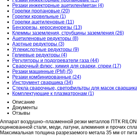
Резаки инжекторные ацетилен/метан (4)
Горелки пропановые (20)
Горелки кровельные (1)
Горелки ацетиленовые (11)
Бензорезы, керосинорезы (13)
Клеммы заземления, струбцины заземления (26)
Ацетиленовые редукторы (8)
Азотные редукторы (3)
Углекислотные редукторы (9)
Гелиевые редукторы (4)
Регуляторы и подогреватели газа (44)
Сварочный флюс, химия для сварки, спреи (17)
Резаки машинные (РМ) (5)
Резаки комбинированные (24)
Инструмент сварщика (34)
Стекла сварочные, светофильтры для масок сварщика
Комплектующие к плазматронам (1)
Описание
Документы
Отзывы
Аппарат воздушно–плазменной резки металлов ПТК RILON 
оцинкованной стали, меди, латуни, алюминия и прочих сп
Максимальная толщина разрезаемого метала 35 мм от пита