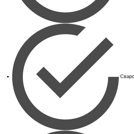
Сваро