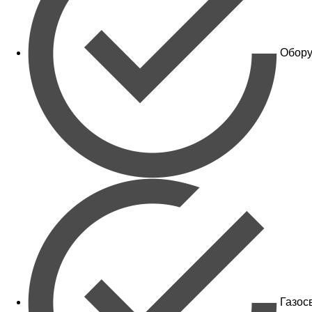
Обору
Газос