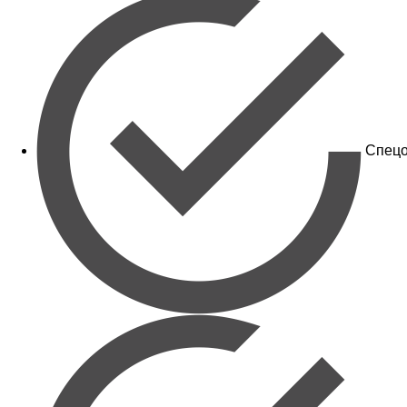
Спецо