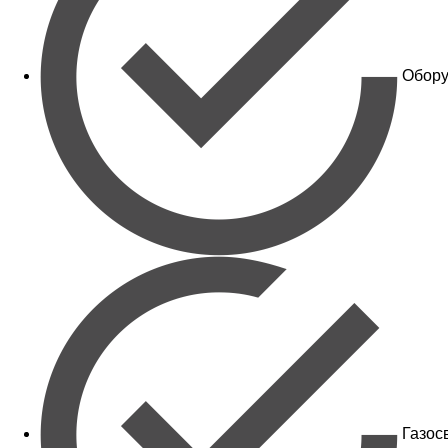
Обору
Газос