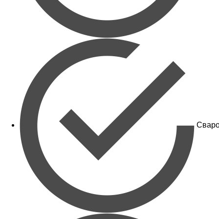
Сваро