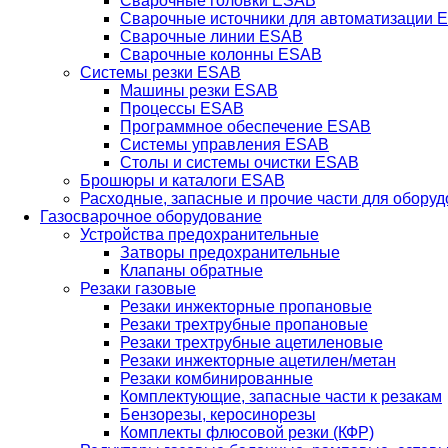
Сварочные головки ESAB
Сварочные источники для автоматизации 
Сварочные линии ESAB
Сварочные колонны ESAB
Системы резки ESAB
Машины резки ESAB
Процессы ESAB
Программное обеспечение ESAB
Системы управления ESAB
Столы и системы очистки ESAB
Брошюры и каталоги ESAB
Расходные, запасные и прочие части для обору
Газосварочное оборудование
Устройства предохранительные
Затворы предохранительные
Клапаны обратные
Резаки газовые
Резаки инжекторные пропановые
Резаки трехтрубные пропановые
Резаки трехтрубные ацетиленовые
Резаки инжекторные ацетилен/метан
Резаки комбинированные
Комплектующие, запасные части к резакам
Бензорезы, керосинорезы
Комплекты флюсовой резки (КФР)