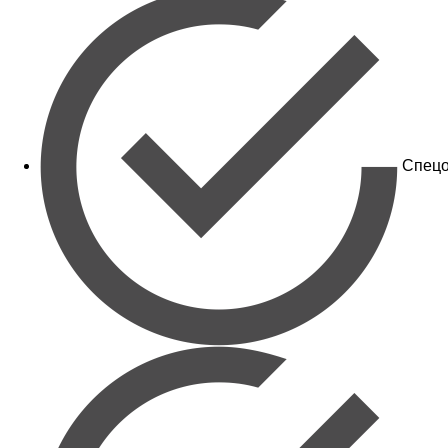
Спецо