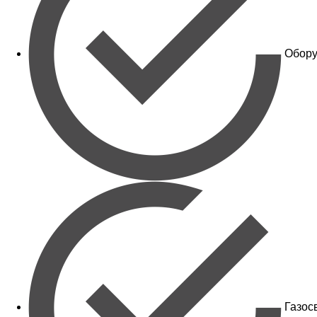
Обору
Газос