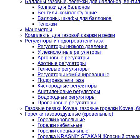
Баллоны газовые, тележки для баллонов, венти
Колпаки для баллонов
Вентили, комплектующие
Баллоны, шкафы для баллонов
Тележки
Манометры
Комплекты для газовой сварки и резки
Регуляторы и подогреватели газа
Регуляторы низкого давления
Углекислотные регуляторы
Аргоновые регулятры
Азотные регуляторы
Гелиевые регуляторы
Регуляторы комбинированные
Подогреватели газа
Кислородные регуляторы
Ацетиленовые регуляторы
Водородные регуляторы
Пропановые регуляторы
Газовые резаки Kovea, газовые горелки Kovea, б
Горелки газовоздушные (кровельные)
Горелки кровельные
Горелки кабельные
Горелки специальные
Горелка KRASNIY STAKAN (Красный стакан