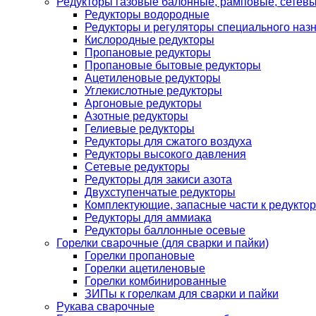
Редукторы газовые балонные, рамповые, сетев
Редукторы водородные
Редукторы и регуляторы специального наз
Кислородные редукторы
Пропановые редукторы
Пропановые бытовые редукторы
Ацетиленовые редукторы
Углекислотные редукторы
Аргоновые редукторы
Азотные редукторы
Гелиевые редукторы
Редукторы для сжатого воздуха
Редукторы высокого давления
Сетевые редукторы
Редукторы для закиси азота
Двухступенчатые редукторы
Комплектующие, запасные части к редуктор
Редукторы для аммиака
Редукторы баллонные осевые
Горелки сварочные (для сварки и пайки)
Горелки пропановые
Горелки ацетиленовые
Горелки комбинированные
ЗИПы к горелкам для сварки и пайки
Рукава сварочные