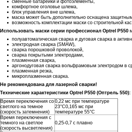
сменные батарейки и фотоэлементы,
комфортное оголовье шлема,
блок управления вне шлема,
маска может быть дополнительно оснащена защитным 
возможность комплектации маски со строительной кас
Использовать маски серии профессионал Optrel P550
полуавтоматическая сварка и дуговая сварка в актив
электродная сварка (SMAW),
сварка порошковой проволокой,
сварка покрытыми электродами,
плазменная сварка,
аргонодуговая сварка вольфрамовым электродом в ср
плазменная резка,
микроплазменная сварка.
Не рекомендована для лазерной сварки!
Технические характеристики Optrel P550 (Оптрель 550):
Время переключения со
0,22 мс при температуре
светлого на темное
23°C0,165 мс при
(скорость затемнения)
температуре 55°C
Время переключения с
темного на светлое
0,25-0,7 с плавно
(скорость высветления)