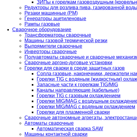
ЗИПы к горелкам газовоздушным (кровель
Редукторы для розлива пива, газированной вод
Резаки машинные (РМ)
Генераторы ацетиленовые
Рампы газовые
Сварочное оборудование
Трансформаторы сварочные
Машины газовой термической резки
Выпрямители сварочные
Инверторы сварочные
Полуавтоматы сварочные и сварочные механиз
Сварочные аргоно-дуговые установки
Горелки для сварки в среде защитных газов
Сопла газовые, наконечники, держатели на
Горелки TIG с водяным (жидкостным) охла
Запасные части к горелкам TIG/MIG
Каналы направляющие (кабельные)
Горелки TIG с газовым охлаждением
Горелки MIG/MAG с воздушным охлаждени
Горелки MIG/MAG с водяным охлаждением
Горелки для плазменной сварки
Сварочные автономные агрегаты, электростанц
Автоматы сварочные
Автоматическая сварка SAW
Машины контактной сварки