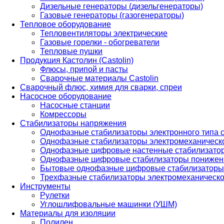
Дизельные генераторы (дизельгенераторы)
Газовые генераторы (газогенераторы)
Тепловое оборудование
Тепловентиляторы электрические
Газовые горелки - обогреватели
Тепловые пушки
Продукция Кастолин (Castolin)
Флюсы, припой и пасты
Сварочные материалы Castolin
Сварочный флюс, химия для сварки, спреи
Насосное оборудование
Насосные станции
Комрессоры
Стабилизаторы напряжения
Однофазные стабилизаторы электронного типа
Однофазные стабилизаторы электромеханическо
Однофазные цифровые настенные стабилизато
Однофазные цифровые стабилизаторы понижен
Бытовые однофазные цифровые стабилизаторы
Трехфазные стабилизаторы электромеханическо
Инструменты
Рулетки
Углошлифовальные машинки (УШМ)
Материалы для изоляции
Полилен