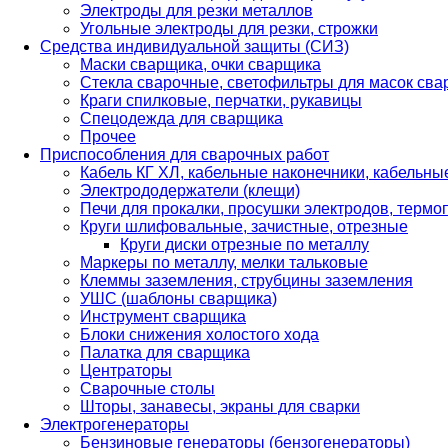
Электроды для резки металлов
Угольные электроды для резки, строжки
Средства индивидуальной защиты (СИЗ)
Маски сварщика, очки сварщика
Стекла сварочные, светофильтры для масок св
Краги спилковые, перчатки, рукавицы
Спецодежда для сварщика
Прочее
Приспособления для сварочных работ
Кабель КГ ХЛ, кабельные наконечники, кабельн
Электрододержатели (клещи)
Печи для прокалки, просушки электродов, терм
Круги шлифовальные, зачистные, отрезные
Круги диски отрезные по металлу
Маркеры по металлу, мелки тальковые
Клеммы заземления, струбцины заземления
УШС (шаблоны сварщика)
Инструмент сварщика
Блоки снижения холостого хода
Палатка для сварщика
Центраторы
Сварочные столы
Шторы, занавесы, экраны для сварки
Электрогенераторы
Бензиновые генераторы (бензогенераторы)