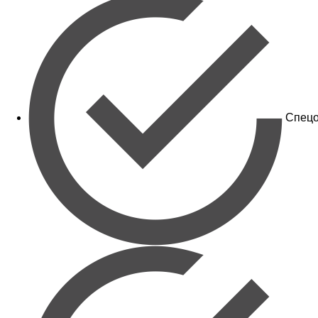
Спецо