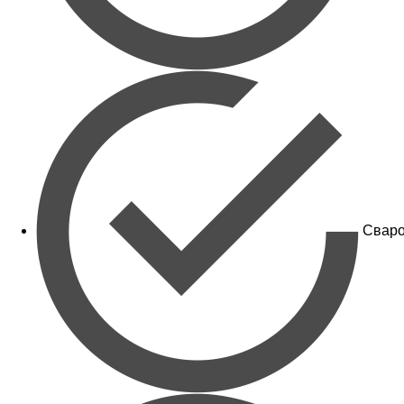
Сваро