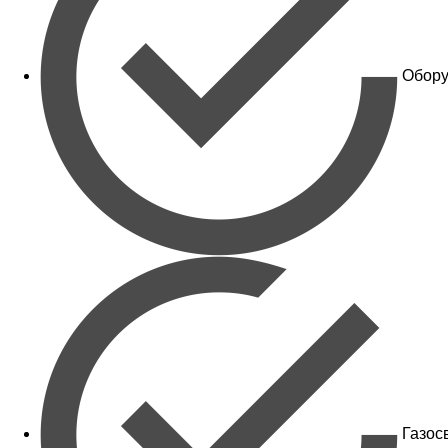
Обору
Газос