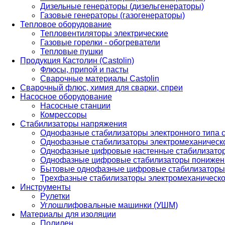
Дизельные генераторы (дизельгенераторы)
Газовые генераторы (газогенераторы)
Тепловое оборудование
Тепловентиляторы электрические
Газовые горелки - обогреватели
Тепловые пушки
Продукция Кастолин (Castolin)
Флюсы, припой и пасты
Сварочные материалы Castolin
Сварочный флюс, химия для сварки, спреи
Насосное оборудование
Насосные станции
Комрессоры
Стабилизаторы напряжения
Однофазные стабилизаторы электронного типа
Однофазные стабилизаторы электромеханическо
Однофазные цифровые настенные стабилизато
Однофазные цифровые стабилизаторы понижен
Бытовые однофазные цифровые стабилизаторы
Трехфазные стабилизаторы электромеханическо
Инструменты
Рулетки
Углошлифовальные машинки (УШМ)
Материалы для изоляции
Полилен