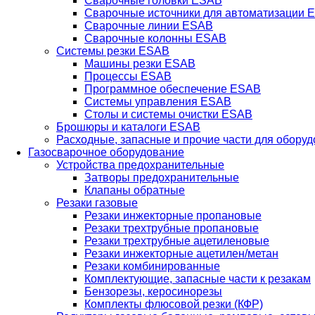
Сварочные головки ESAB
Сварочные источники для автоматизации 
Сварочные линии ESAB
Сварочные колонны ESAB
Системы резки ESAB
Машины резки ESAB
Процессы ESAB
Программное обеспечение ESAB
Системы управления ESAB
Столы и системы очистки ESAB
Брошюры и каталоги ESAB
Расходные, запасные и прочие части для обору
Газосварочное оборудование
Устройства предохранительные
Затворы предохранительные
Клапаны обратные
Резаки газовые
Резаки инжекторные пропановые
Резаки трехтрубные пропановые
Резаки трехтрубные ацетиленовые
Резаки инжекторные ацетилен/метан
Резаки комбинированные
Комплектующие, запасные части к резакам
Бензорезы, керосинорезы
Комплекты флюсовой резки (КФР)