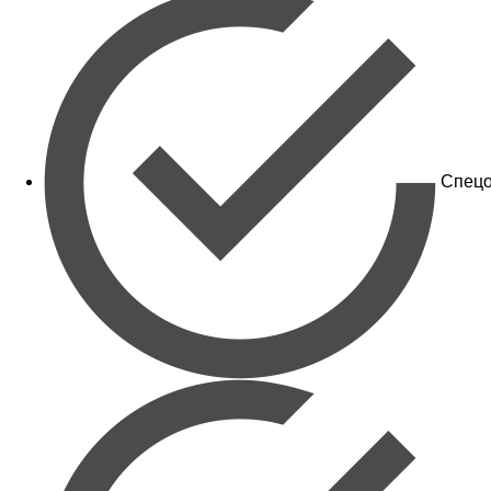
Спецо