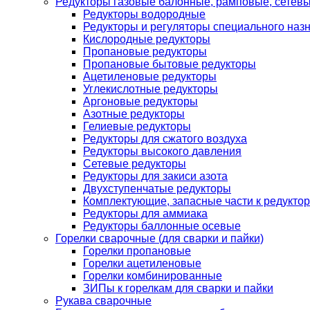
Редукторы газовые балонные, рамповые, сетев
Редукторы водородные
Редукторы и регуляторы специального наз
Кислородные редукторы
Пропановые редукторы
Пропановые бытовые редукторы
Ацетиленовые редукторы
Углекислотные редукторы
Аргоновые редукторы
Азотные редукторы
Гелиевые редукторы
Редукторы для сжатого воздуха
Редукторы высокого давления
Сетевые редукторы
Редукторы для закиси азота
Двухступенчатые редукторы
Комплектующие, запасные части к редуктор
Редукторы для аммиака
Редукторы баллонные осевые
Горелки сварочные (для сварки и пайки)
Горелки пропановые
Горелки ацетиленовые
Горелки комбинированные
ЗИПы к горелкам для сварки и пайки
Рукава сварочные