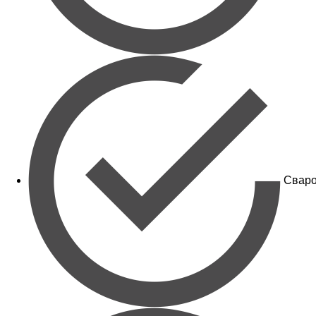
Сваро