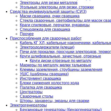
Электроды для резки металлов
Угольные электроды для резки, строжки
Средства индивидуальной защиты (СИЗ)
Маски сварщика, очки сварщика
Стекла сварочные, светофильтры для масок св
Краги спилковые, перчатки, рукавицы
Спецодежда для сварщика
Прочее
Приспособления для сварочных работ
Кабель КГ ХЛ, кабельные наконечники, кабельн
Электрододержатели (клещи)
Печи для прокалки, просушки электродов, терм
Круги шлифовальные, зачистные, отрезные
Круги диски отрезные по металлу
Маркеры по металлу, мелки тальковые
Клеммы заземления, струбцины заземления
УШС (шаблоны сварщика)
Инструмент сварщика
Блоки снижения холостого хода
Палатка для сварщика
Центраторы
Сварочные столы
Шторы, занавесы, экраны для сварки
Электрогенераторы
Бензиновые генераторы (бензогенераторы)