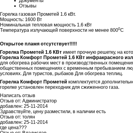
Документы
Отзывы
Горелка газовая Прометей 1.6 кВт.
Мощность: 1600 Вт
Номинальная тепловая мощность 1.6 кВт
0
Температура излучающей поверхности не менее 800
С
Открытое пламя отсутствует!!!!!
Горелка Прометей 1.6 КВт
имеет прочную решетку, на кот
Горелка Комфорт Прометей 1.6 КВт инфракрасного из
для обогрева рабочих мест в производственных помещениях 
общественных помещениях с временным пребыванием люде
условиях. Для туристов, рыбаков Для обогрева теплиц.
Горелка Комфорт Прометей
комплектуется дополнительн
горелке установлен переходник для сжиженного газа.
Написать отзыв
Отзыв от:
Администратор
добавлен:
25-11-2014
Здравствуйте, цену разместили, в наличии есть
Отзыв от:
толян
добавлен:
25-11-2014
где цена???
Отзыв от:
Владислав