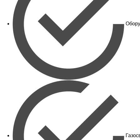
Обору
Газос