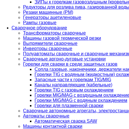
ЗИПы к горелкам газовоздушным (кровель
Редукторы для розлива пива, газированной вод
Резаки машинные (РМ)
Генераторы ацетиленовые
Рампы газовые
Сварочное оборудование
Трансформаторы сварочные
Машины газовой термической резки
Выпрямители сварочные
Инверторы сварочные
Полуавтоматы сварочные и сварочные механиз
Сварочные аргоно-дуговые установки
Горелки для сварки в среде защитных газов
Сопла газовые, наконечники, держатели на
Горелки TIG с водяным (жидкостным) охла
Запасные части к горелкам TIG/MIG
Каналы направляющие (кабельные)
Горелки TIG с газовым охлаждением
Горелки MIG/MAG с воздушным охлаждени
Горелки MIG/MAG с водяным охлаждением
Горелки для плазменной сварки
Сварочные автономные агрегаты, электростанц
Автоматы сварочные
Автоматическая сварка SAW
Машины контактной сварки