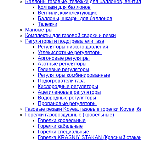
Баллоны газовые, тележки для баллонов, венти
Колпаки для баллонов
Вентили, комплектующие
Баллоны, шкафы для баллонов
Тележки
Манометры
Комплекты для газовой сварки и резки
Регуляторы и подогреватели газа
Регуляторы низкого давления
Углекислотные регуляторы
Аргоновые регулятры
Азотные регуляторы
Гелиевые регуляторы
Регуляторы комбинированные
Подогреватели газа
Кислородные регуляторы
Ацетиленовые регуляторы
Водородные регуляторы
Пропановые регуляторы
Газовые резаки Kovea, газовые горелки Kovea, б
Горелки газовоздушные (кровельные)
Горелки кровельные
Горелки кабельные
Горелки специальные
Горелка KRASNIY STAKAN (Красный стакан