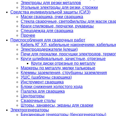
Электроды для резки металлов
Угольные электроды для резки, строжки
Средства индивидуальной защиты (СИЗ)
Маски сварщика, очки сварщика
Стекла сварочные, светофильтры для масок св
Краги спилковые, перчатки, рукавицы
Спецодежда для сварщика
Прочее
Приспособления для сварочных работ
Кабель КГ ХЛ, кабельные наконечники, кабельн
Электрододержатели (клещи)
Печи для прокалки, просушки электродов, терм
Круги шлифовальные, зачистные, отрезные
Круги диски отрезные по металлу
Маркеры по металлу, мелки тальковые
Клеммы заземления, струбцины заземления
УШС (шаблоны сварщика)
Инструмент сварщика
Блоки снижения холостого хода
Палатка для сварщика
Центраторы
Сварочные столы
Шторы, занавесы, экраны для сварки
Электрогенераторы
Бензиновые генераторы (бензогенераторы)