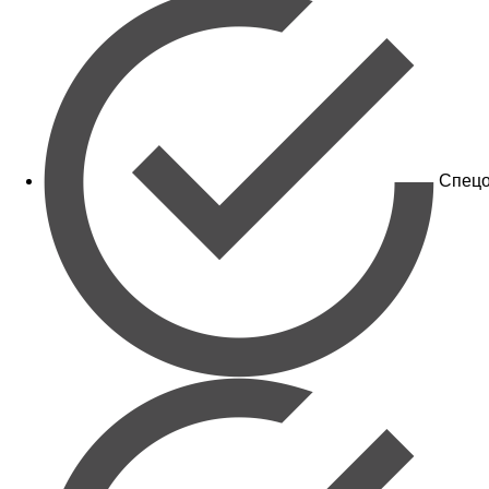
Спецо