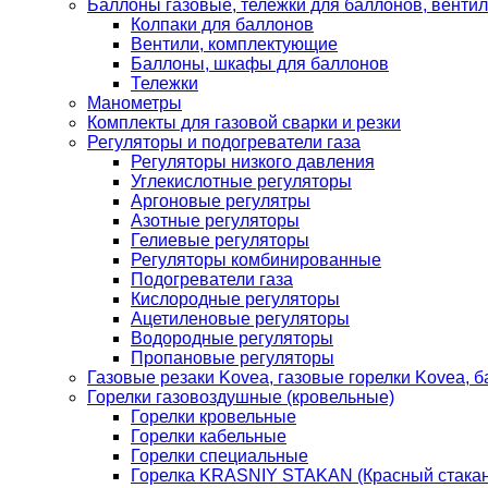
Баллоны газовые, тележки для баллонов, венти
Колпаки для баллонов
Вентили, комплектующие
Баллоны, шкафы для баллонов
Тележки
Манометры
Комплекты для газовой сварки и резки
Регуляторы и подогреватели газа
Регуляторы низкого давления
Углекислотные регуляторы
Аргоновые регулятры
Азотные регуляторы
Гелиевые регуляторы
Регуляторы комбинированные
Подогреватели газа
Кислородные регуляторы
Ацетиленовые регуляторы
Водородные регуляторы
Пропановые регуляторы
Газовые резаки Kovea, газовые горелки Kovea, б
Горелки газовоздушные (кровельные)
Горелки кровельные
Горелки кабельные
Горелки специальные
Горелка KRASNIY STAKAN (Красный стакан