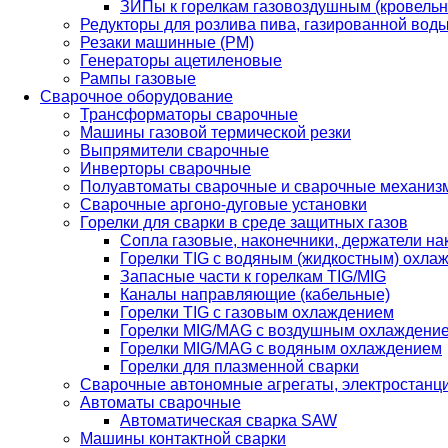
ЗИПы к горелкам газовоздушным (кровель
Редукторы для розлива пива, газированной вод
Резаки машинные (РМ)
Генераторы ацетиленовые
Рампы газовые
Сварочное оборудование
Трансформаторы сварочные
Машины газовой термической резки
Выпрямители сварочные
Инверторы сварочные
Полуавтоматы сварочные и сварочные механиз
Сварочные аргоно-дуговые установки
Горелки для сварки в среде защитных газов
Сопла газовые, наконечники, держатели на
Горелки TIG с водяным (жидкостным) охла
Запасные части к горелкам TIG/MIG
Каналы направляющие (кабельные)
Горелки TIG с газовым охлаждением
Горелки MIG/MAG с воздушным охлаждени
Горелки MIG/MAG с водяным охлаждением
Горелки для плазменной сварки
Сварочные автономные агрегаты, электростанц
Автоматы сварочные
Автоматическая сварка SAW
Машины контактной сварки