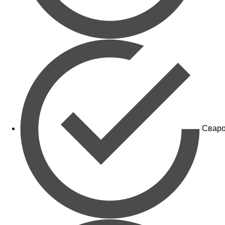
Сваро