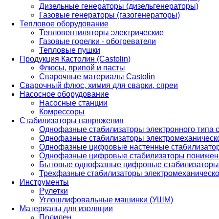
Дизельные генераторы (дизельгенераторы)
Газовые генераторы (газогенераторы)
Тепловое оборудование
Тепловентиляторы электрические
Газовые горелки - обогреватели
Тепловые пушки
Продукция Кастолин (Castolin)
Флюсы, припой и пасты
Сварочные материалы Castolin
Сварочный флюс, химия для сварки, спреи
Насосное оборудование
Насосные станции
Комрессоры
Стабилизаторы напряжения
Однофазные стабилизаторы электронного типа
Однофазные стабилизаторы электромеханическо
Однофазные цифровые настенные стабилизато
Однофазные цифровые стабилизаторы понижен
Бытовые однофазные цифровые стабилизаторы
Трехфазные стабилизаторы электромеханическо
Инструменты
Рулетки
Углошлифовальные машинки (УШМ)
Материалы для изоляции
Полилен