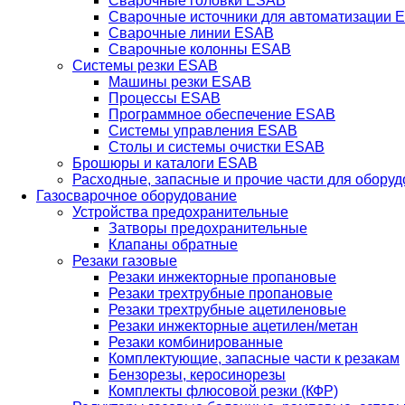
Сварочные головки ESAB
Сварочные источники для автоматизации 
Сварочные линии ESAB
Сварочные колонны ESAB
Системы резки ESAB
Машины резки ESAB
Процессы ESAB
Программное обеспечение ESAB
Системы управления ESAB
Столы и системы очистки ESAB
Брошюры и каталоги ESAB
Расходные, запасные и прочие части для обору
Газосварочное оборудование
Устройства предохранительные
Затворы предохранительные
Клапаны обратные
Резаки газовые
Резаки инжекторные пропановые
Резаки трехтрубные пропановые
Резаки трехтрубные ацетиленовые
Резаки инжекторные ацетилен/метан
Резаки комбинированные
Комплектующие, запасные части к резакам
Бензорезы, керосинорезы
Комплекты флюсовой резки (КФР)