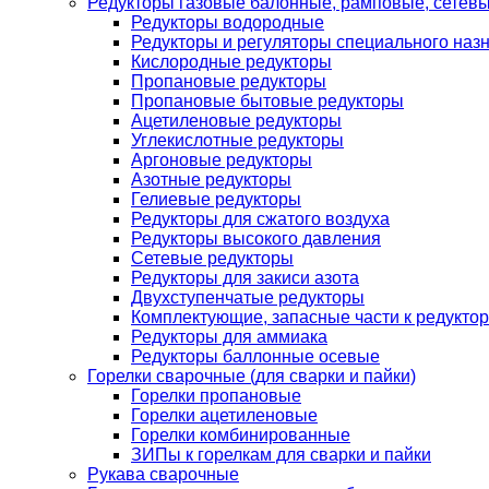
Редукторы газовые балонные, рамповые, сетев
Редукторы водородные
Редукторы и регуляторы специального наз
Кислородные редукторы
Пропановые редукторы
Пропановые бытовые редукторы
Ацетиленовые редукторы
Углекислотные редукторы
Аргоновые редукторы
Азотные редукторы
Гелиевые редукторы
Редукторы для сжатого воздуха
Редукторы высокого давления
Сетевые редукторы
Редукторы для закиси азота
Двухступенчатые редукторы
Комплектующие, запасные части к редуктор
Редукторы для аммиака
Редукторы баллонные осевые
Горелки сварочные (для сварки и пайки)
Горелки пропановые
Горелки ацетиленовые
Горелки комбинированные
ЗИПы к горелкам для сварки и пайки
Рукава сварочные