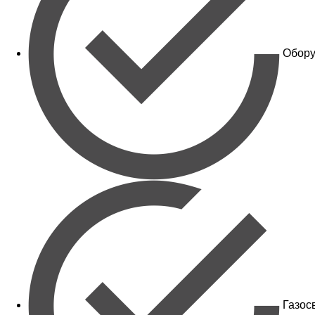
Обору
Газос