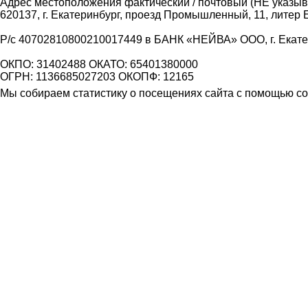
Адрес местоположения фактический / почтовый (НЕ указыва
620137, г. Екатеринбург, проезд Промышленный, 11, литер 
Р/с 40702810800210017449 в БАНК «НЕЙВА» ООО, г. Екат
ОКПО: 31402488 ОКАТО: 65401380000
ОГРН: 1136685027203 ОКОПФ: 12165
Мы собираем статистику о посещениях сайта с помощью coo