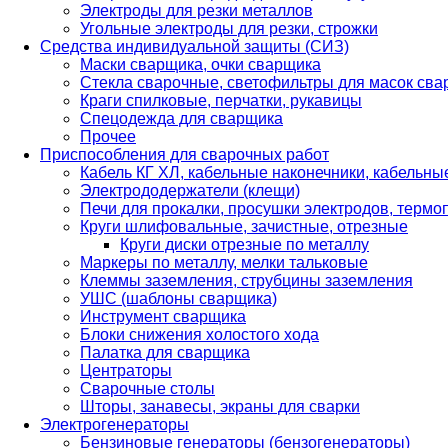
Электроды для резки металлов
Угольные электроды для резки, строжки
Средства индивидуальной защиты (СИЗ)
Маски сварщика, очки сварщика
Стекла сварочные, светофильтры для масок св
Краги спилковые, перчатки, рукавицы
Спецодежда для сварщика
Прочее
Приспособления для сварочных работ
Кабель КГ ХЛ, кабельные наконечники, кабельн
Электрододержатели (клещи)
Печи для прокалки, просушки электродов, терм
Круги шлифовальные, зачистные, отрезные
Круги диски отрезные по металлу
Маркеры по металлу, мелки тальковые
Клеммы заземления, струбцины заземления
УШС (шаблоны сварщика)
Инструмент сварщика
Блоки снижения холостого хода
Палатка для сварщика
Центраторы
Сварочные столы
Шторы, занавесы, экраны для сварки
Электрогенераторы
Бензиновые генераторы (бензогенераторы)