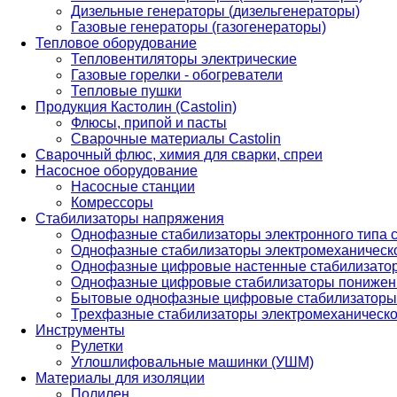
Дизельные генераторы (дизельгенераторы)
Газовые генераторы (газогенераторы)
Тепловое оборудование
Тепловентиляторы электрические
Газовые горелки - обогреватели
Тепловые пушки
Продукция Кастолин (Castolin)
Флюсы, припой и пасты
Сварочные материалы Castolin
Сварочный флюс, химия для сварки, спреи
Насосное оборудование
Насосные станции
Комрессоры
Стабилизаторы напряжения
Однофазные стабилизаторы электронного типа
Однофазные стабилизаторы электромеханическо
Однофазные цифровые настенные стабилизато
Однофазные цифровые стабилизаторы понижен
Бытовые однофазные цифровые стабилизаторы
Трехфазные стабилизаторы электромеханическо
Инструменты
Рулетки
Углошлифовальные машинки (УШМ)
Материалы для изоляции
Полилен