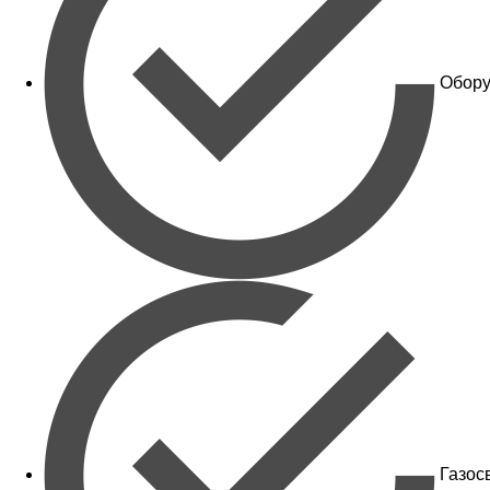
Обору
Газос