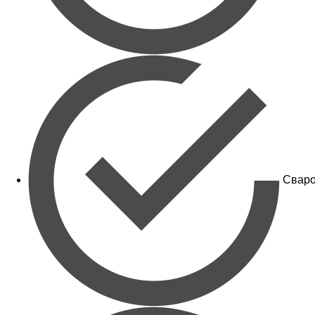
Сваро