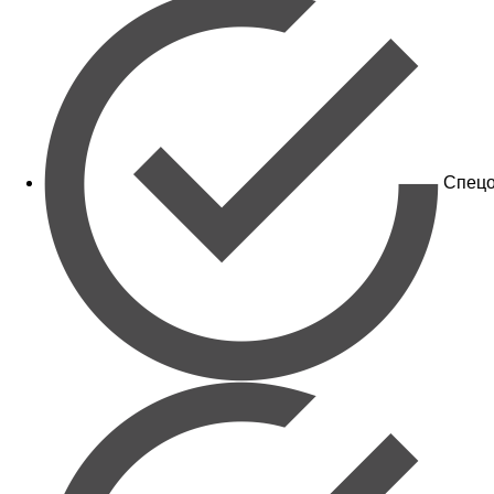
Спецо