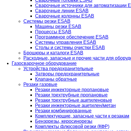
Сварочные головки ESAB
Сварочные источники для автоматизации 
Сварочные линии ESAB
Сварочные колонны ESAB
Системы резки ESAB
Машины резки ESAB
Процессы ESAB
Программное обеспечение ESAB
Системы управления ESAB
Столы и системы очистки ESAB
Брошюры и каталоги ESAB
Расходные, запасные и прочие части для обору
Газосварочное оборудование
Устройства предохранительные
Затворы предохранительные
Клапаны обратные
Резаки газовые
Резаки инжекторные пропановые
Резаки трехтрубные пропановые
Резаки трехтрубные ацетиленовые
Резаки инжекторные ацетилен/метан
Резаки комбинированные
Комплектующие, запасные части к резакам
Бензорезы, керосинорезы
Комплекты флюсовой резки (КФР)