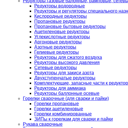
Редукторы газовые балонные, рамповые, сетев
Редукторы водородные
Редукторы и регуляторы специального наз
Кислородные редукторы
Пропановые редукторы
Пропановые бытовые редукторы
Ацетиленовые редукторы
Углекислотные редукторы
Аргоновые редукторы
Азотные редукторы
Гелиевые редукторы
Редукторы для сжатого воздуха
Редукторы высокого давления
Сетевые редукторы
Редукторы для закиси азота
Двухступенчатые редукторы
Комплектующие, запасные части к редуктор
Редукторы для аммиака
Редукторы баллонные осевые
Горелки сварочные (для сварки и пайки)
Горелки пропановые
Горелки ацетиленовые
Горелки комбинированные
ЗИПы к горелкам для сварки и пайки
Рукава сварочные