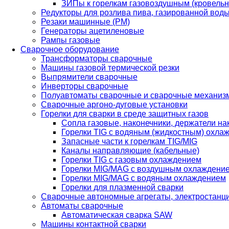
ЗИПы к горелкам газовоздушным (кровель
Редукторы для розлива пива, газированной вод
Резаки машинные (РМ)
Генераторы ацетиленовые
Рампы газовые
Сварочное оборудование
Трансформаторы сварочные
Машины газовой термической резки
Выпрямители сварочные
Инверторы сварочные
Полуавтоматы сварочные и сварочные механиз
Сварочные аргоно-дуговые установки
Горелки для сварки в среде защитных газов
Сопла газовые, наконечники, держатели на
Горелки TIG с водяным (жидкостным) охла
Запасные части к горелкам TIG/MIG
Каналы направляющие (кабельные)
Горелки TIG с газовым охлаждением
Горелки MIG/MAG с воздушным охлаждени
Горелки MIG/MAG с водяным охлаждением
Горелки для плазменной сварки
Сварочные автономные агрегаты, электростанц
Автоматы сварочные
Автоматическая сварка SAW
Машины контактной сварки