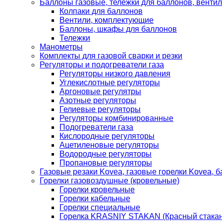
Баллоны газовые, тележки для баллонов, венти
Колпаки для баллонов
Вентили, комплектующие
Баллоны, шкафы для баллонов
Тележки
Манометры
Комплекты для газовой сварки и резки
Регуляторы и подогреватели газа
Регуляторы низкого давления
Углекислотные регуляторы
Аргоновые регулятры
Азотные регуляторы
Гелиевые регуляторы
Регуляторы комбинированные
Подогреватели газа
Кислородные регуляторы
Ацетиленовые регуляторы
Водородные регуляторы
Пропановые регуляторы
Газовые резаки Kovea, газовые горелки Kovea, б
Горелки газовоздушные (кровельные)
Горелки кровельные
Горелки кабельные
Горелки специальные
Горелка KRASNIY STAKAN (Красный стакан