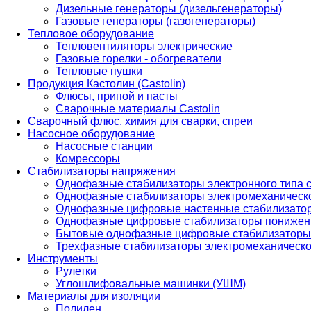
Дизельные генераторы (дизельгенераторы)
Газовые генераторы (газогенераторы)
Тепловое оборудование
Тепловентиляторы электрические
Газовые горелки - обогреватели
Тепловые пушки
Продукция Кастолин (Castolin)
Флюсы, припой и пасты
Сварочные материалы Castolin
Сварочный флюс, химия для сварки, спреи
Насосное оборудование
Насосные станции
Комрессоры
Стабилизаторы напряжения
Однофазные стабилизаторы электронного типа
Однофазные стабилизаторы электромеханическо
Однофазные цифровые настенные стабилизато
Однофазные цифровые стабилизаторы понижен
Бытовые однофазные цифровые стабилизаторы
Трехфазные стабилизаторы электромеханическо
Инструменты
Рулетки
Углошлифовальные машинки (УШМ)
Материалы для изоляции
Полилен