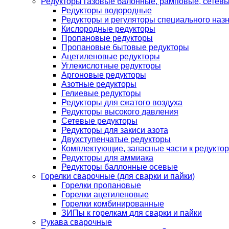
Редукторы газовые балонные, рамповые, сетев
Редукторы водородные
Редукторы и регуляторы специального наз
Кислородные редукторы
Пропановые редукторы
Пропановые бытовые редукторы
Ацетиленовые редукторы
Углекислотные редукторы
Аргоновые редукторы
Азотные редукторы
Гелиевые редукторы
Редукторы для сжатого воздуха
Редукторы высокого давления
Сетевые редукторы
Редукторы для закиси азота
Двухступенчатые редукторы
Комплектующие, запасные части к редуктор
Редукторы для аммиака
Редукторы баллонные осевые
Горелки сварочные (для сварки и пайки)
Горелки пропановые
Горелки ацетиленовые
Горелки комбинированные
ЗИПы к горелкам для сварки и пайки
Рукава сварочные