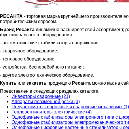
РЕСАНТА
- торговая марка крупнейшего производителя эл
потребительским спросом.
Брэнд Ресанта
динамично расширяет свой ассортимент, р
функциональность оборудования:
- автоматические стабилизаторы напряжения;
- сварочное оборудование;
- тепловое оборудование;
- устройства бесперебойного питания;
- другое электротехническое оборудование.
Купить
или
заказать
продукцию
Ресанта
можно как на сай
Представлен в следующих разделах каталога:
Инверторы сварочные (21)
Аппараты плазменной резки (3)
Полуавтоматы сварочные и сварочные механизмы (1)
Тепловентиляторы электрические (4)
Однофазные стабилизаторы электронного типа с циф
Однофазные стабилизаторы электромеханического ти
Однофазные цифровые настенные стабилизаторы сер