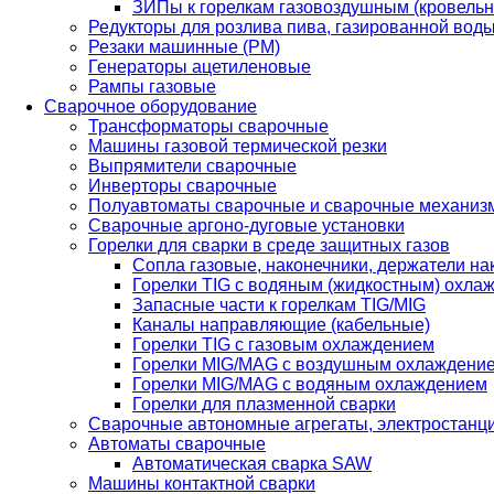
ЗИПы к горелкам газовоздушным (кровель
Редукторы для розлива пива, газированной вод
Резаки машинные (РМ)
Генераторы ацетиленовые
Рампы газовые
Сварочное оборудование
Трансформаторы сварочные
Машины газовой термической резки
Выпрямители сварочные
Инверторы сварочные
Полуавтоматы сварочные и сварочные механиз
Сварочные аргоно-дуговые установки
Горелки для сварки в среде защитных газов
Сопла газовые, наконечники, держатели на
Горелки TIG с водяным (жидкостным) охла
Запасные части к горелкам TIG/MIG
Каналы направляющие (кабельные)
Горелки TIG с газовым охлаждением
Горелки MIG/MAG с воздушным охлаждени
Горелки MIG/MAG с водяным охлаждением
Горелки для плазменной сварки
Сварочные автономные агрегаты, электростанц
Автоматы сварочные
Автоматическая сварка SAW
Машины контактной сварки