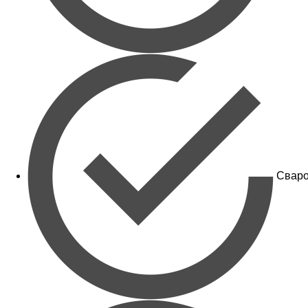
Сваро