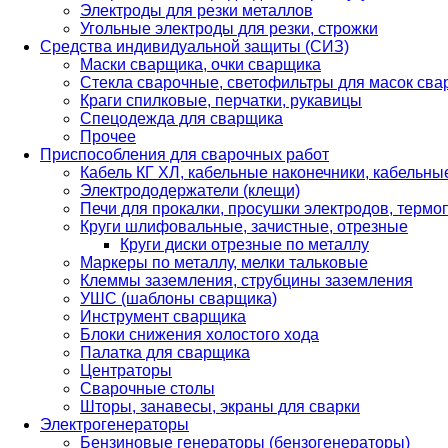
Электроды для резки металлов
Угольные электроды для резки, строжки
Средства индивидуальной защиты (СИЗ)
Маски сварщика, очки сварщика
Стекла сварочные, светофильтры для масок св
Краги спилковые, перчатки, рукавицы
Спецодежда для сварщика
Прочее
Приспособления для сварочных работ
Кабель КГ ХЛ, кабельные наконечники, кабельн
Электрододержатели (клещи)
Печи для прокалки, просушки электродов, терм
Круги шлифовальные, зачистные, отрезные
Круги диски отрезные по металлу
Маркеры по металлу, мелки тальковые
Клеммы заземления, струбцины заземления
УШС (шаблоны сварщика)
Инструмент сварщика
Блоки снижения холостого хода
Палатка для сварщика
Центраторы
Сварочные столы
Шторы, занавесы, экраны для сварки
Электрогенераторы
Бензиновые генераторы (бензогенераторы)