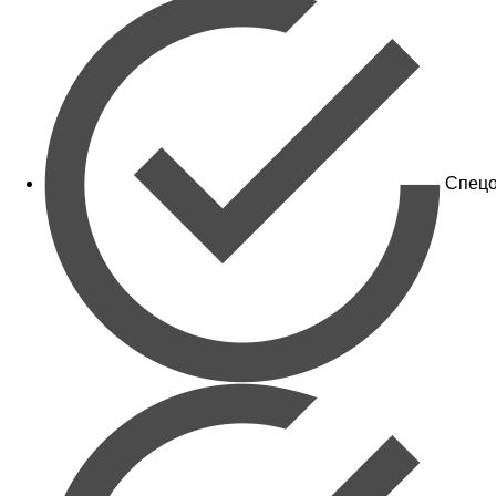
Спецо