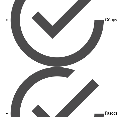
Обору
Газос