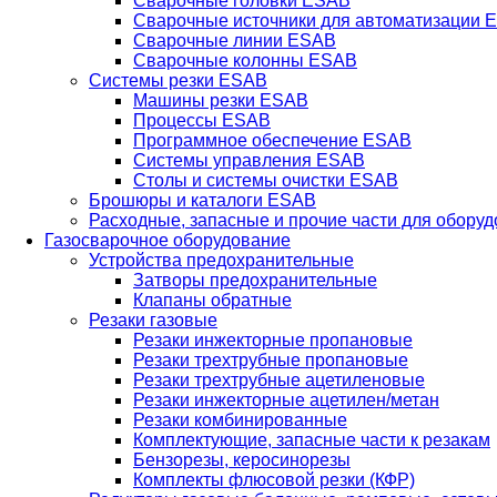
Сварочные головки ESAB
Сварочные источники для автоматизации 
Сварочные линии ESAB
Сварочные колонны ESAB
Системы резки ESAB
Машины резки ESAB
Процессы ESAB
Программное обеспечение ESAB
Системы управления ESAB
Столы и системы очистки ESAB
Брошюры и каталоги ESAB
Расходные, запасные и прочие части для обору
Газосварочное оборудование
Устройства предохранительные
Затворы предохранительные
Клапаны обратные
Резаки газовые
Резаки инжекторные пропановые
Резаки трехтрубные пропановые
Резаки трехтрубные ацетиленовые
Резаки инжекторные ацетилен/метан
Резаки комбинированные
Комплектующие, запасные части к резакам
Бензорезы, керосинорезы
Комплекты флюсовой резки (КФР)