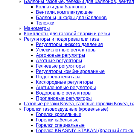
Баллоны газовые, тележки для баллонов, венти
Колпаки для баллонов
Вентили, комплектующие
Баллоны, шкафы для баллонов
Тележки
Манометры
Комплекты для газовой сварки и резки
Регуляторы и подогреватели газа
Регуляторы низкого давления
Углекислотные регуляторы
Аргоновые регулятры
Азотные регуляторы
Гелиевые регуляторы
Регуляторы комбинированные
Подогреватели газа
Кислородные регуляторы
Ацетиленовые регуляторы
Водородные регуляторы
Пропановые регуляторы
Газовые резаки Kovea, газовые горелки Kovea, б
Горелки газовоздушные (кровельные)
Горелки кровельные
Горелки кабельные
Горелки специальные
Горелка KRASNIY STAKAN (Красный стакан