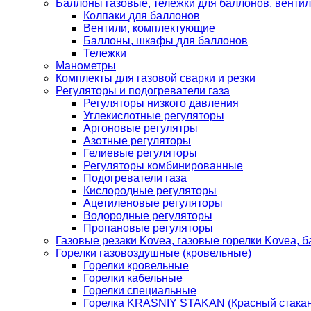
Баллоны газовые, тележки для баллонов, венти
Колпаки для баллонов
Вентили, комплектующие
Баллоны, шкафы для баллонов
Тележки
Манометры
Комплекты для газовой сварки и резки
Регуляторы и подогреватели газа
Регуляторы низкого давления
Углекислотные регуляторы
Аргоновые регулятры
Азотные регуляторы
Гелиевые регуляторы
Регуляторы комбинированные
Подогреватели газа
Кислородные регуляторы
Ацетиленовые регуляторы
Водородные регуляторы
Пропановые регуляторы
Газовые резаки Kovea, газовые горелки Kovea, б
Горелки газовоздушные (кровельные)
Горелки кровельные
Горелки кабельные
Горелки специальные
Горелка KRASNIY STAKAN (Красный стакан