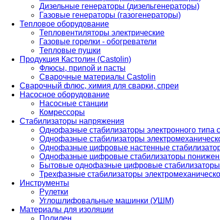
Дизельные генераторы (дизельгенераторы)
Газовые генераторы (газогенераторы)
Тепловое оборудование
Тепловентиляторы электрические
Газовые горелки - обогреватели
Тепловые пушки
Продукция Кастолин (Castolin)
Флюсы, припой и пасты
Сварочные материалы Castolin
Сварочный флюс, химия для сварки, спреи
Насосное оборудование
Насосные станции
Комрессоры
Стабилизаторы напряжения
Однофазные стабилизаторы электронного типа
Однофазные стабилизаторы электромеханическо
Однофазные цифровые настенные стабилизато
Однофазные цифровые стабилизаторы понижен
Бытовые однофазные цифровые стабилизаторы
Трехфазные стабилизаторы электромеханическо
Инструменты
Рулетки
Углошлифовальные машинки (УШМ)
Материалы для изоляции
Полилен