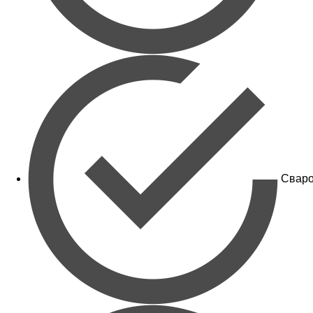
Сваро