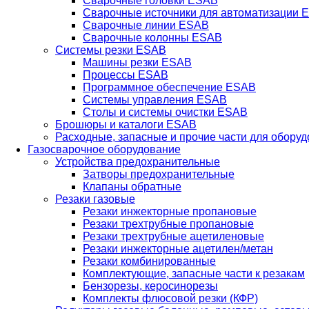
Сварочные головки ESAB
Сварочные источники для автоматизации 
Сварочные линии ESAB
Сварочные колонны ESAB
Системы резки ESAB
Машины резки ESAB
Процессы ESAB
Программное обеспечение ESAB
Системы управления ESAB
Столы и системы очистки ESAB
Брошюры и каталоги ESAB
Расходные, запасные и прочие части для обору
Газосварочное оборудование
Устройства предохранительные
Затворы предохранительные
Клапаны обратные
Резаки газовые
Резаки инжекторные пропановые
Резаки трехтрубные пропановые
Резаки трехтрубные ацетиленовые
Резаки инжекторные ацетилен/метан
Резаки комбинированные
Комплектующие, запасные части к резакам
Бензорезы, керосинорезы
Комплекты флюсовой резки (КФР)