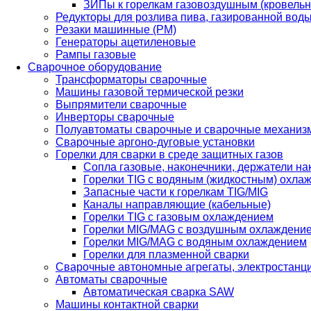
ЗИПы к горелкам газовоздушным (кровель
Редукторы для розлива пива, газированной вод
Резаки машинные (РМ)
Генераторы ацетиленовые
Рампы газовые
Сварочное оборудование
Трансформаторы сварочные
Машины газовой термической резки
Выпрямители сварочные
Инверторы сварочные
Полуавтоматы сварочные и сварочные механиз
Сварочные аргоно-дуговые установки
Горелки для сварки в среде защитных газов
Сопла газовые, наконечники, держатели на
Горелки TIG с водяным (жидкостным) охла
Запасные части к горелкам TIG/MIG
Каналы направляющие (кабельные)
Горелки TIG с газовым охлаждением
Горелки MIG/MAG с воздушным охлаждени
Горелки MIG/MAG с водяным охлаждением
Горелки для плазменной сварки
Сварочные автономные агрегаты, электростанц
Автоматы сварочные
Автоматическая сварка SAW
Машины контактной сварки