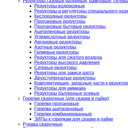
Редукторы газовые балонные, рамповые, сетев
Редукторы водородные
Редукторы и регуляторы специального наз
Кислородные редукторы
Пропановые редукторы
Пропановые бытовые редукторы
Ацетиленовые редукторы
Углекислотные редукторы
Аргоновые редукторы
Азотные редукторы
Гелиевые редукторы
Редукторы для сжатого воздуха
Редукторы высокого давления
Сетевые редукторы
Редукторы для закиси азота
Двухступенчатые редукторы
Комплектующие, запасные части к редуктор
Редукторы для аммиака
Редукторы баллонные осевые
Горелки сварочные (для сварки и пайки)
Горелки пропановые
Горелки ацетиленовые
Горелки комбинированные
ЗИПы к горелкам для сварки и пайки
Рукава сварочные