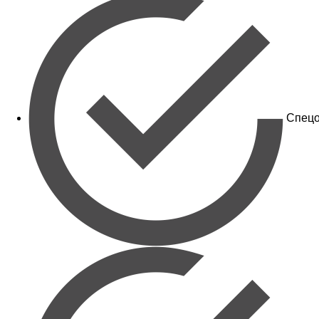
Спецо