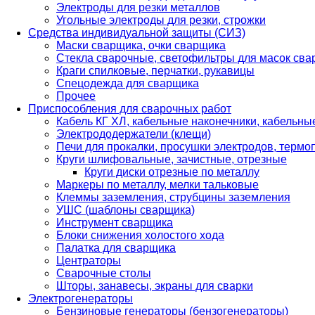
Электроды для резки металлов
Угольные электроды для резки, строжки
Средства индивидуальной защиты (СИЗ)
Маски сварщика, очки сварщика
Стекла сварочные, светофильтры для масок св
Краги спилковые, перчатки, рукавицы
Спецодежда для сварщика
Прочее
Приспособления для сварочных работ
Кабель КГ ХЛ, кабельные наконечники, кабельн
Электрододержатели (клещи)
Печи для прокалки, просушки электродов, терм
Круги шлифовальные, зачистные, отрезные
Круги диски отрезные по металлу
Маркеры по металлу, мелки тальковые
Клеммы заземления, струбцины заземления
УШС (шаблоны сварщика)
Инструмент сварщика
Блоки снижения холостого хода
Палатка для сварщика
Центраторы
Сварочные столы
Шторы, занавесы, экраны для сварки
Электрогенераторы
Бензиновые генераторы (бензогенераторы)