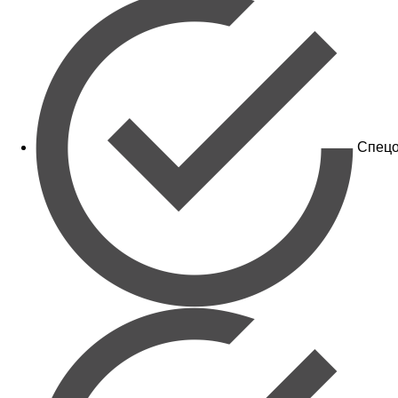
Спецо