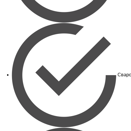
Сваро