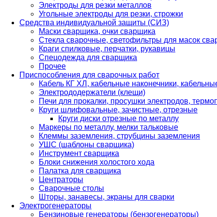
Электроды для резки металлов
Угольные электроды для резки, строжки
Средства индивидуальной защиты (СИЗ)
Маски сварщика, очки сварщика
Стекла сварочные, светофильтры для масок св
Краги спилковые, перчатки, рукавицы
Спецодежда для сварщика
Прочее
Приспособления для сварочных работ
Кабель КГ ХЛ, кабельные наконечники, кабельн
Электрододержатели (клещи)
Печи для прокалки, просушки электродов, терм
Круги шлифовальные, зачистные, отрезные
Круги диски отрезные по металлу
Маркеры по металлу, мелки тальковые
Клеммы заземления, струбцины заземления
УШС (шаблоны сварщика)
Инструмент сварщика
Блоки снижения холостого хода
Палатка для сварщика
Центраторы
Сварочные столы
Шторы, занавесы, экраны для сварки
Электрогенераторы
Бензиновые генераторы (бензогенераторы)