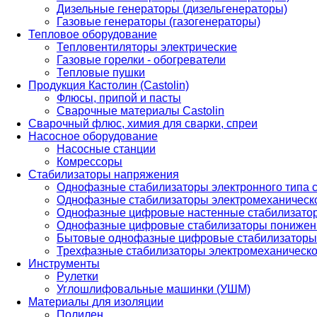
Дизельные генераторы (дизельгенераторы)
Газовые генераторы (газогенераторы)
Тепловое оборудование
Тепловентиляторы электрические
Газовые горелки - обогреватели
Тепловые пушки
Продукция Кастолин (Castolin)
Флюсы, припой и пасты
Сварочные материалы Castolin
Сварочный флюс, химия для сварки, спреи
Насосное оборудование
Насосные станции
Комрессоры
Стабилизаторы напряжения
Однофазные стабилизаторы электронного типа
Однофазные стабилизаторы электромеханическо
Однофазные цифровые настенные стабилизато
Однофазные цифровые стабилизаторы понижен
Бытовые однофазные цифровые стабилизаторы
Трехфазные стабилизаторы электромеханическо
Инструменты
Рулетки
Углошлифовальные машинки (УШМ)
Материалы для изоляции
Полилен