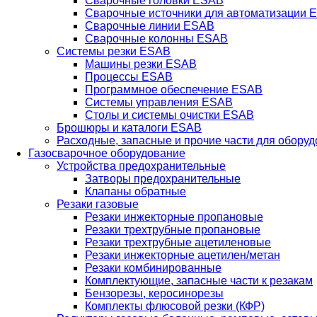
Сварочные головки ESAB
Сварочные источники для автоматизации 
Сварочные линии ESAB
Сварочные колонны ESAB
Системы резки ESAB
Машины резки ESAB
Процессы ESAB
Программное обеспечение ESAB
Системы управления ESAB
Столы и системы очистки ESAB
Брошюры и каталоги ESAB
Расходные, запасные и прочие части для обору
Газосварочное оборудование
Устройства предохранительные
Затворы предохранительные
Клапаны обратные
Резаки газовые
Резаки инжекторные пропановые
Резаки трехтрубные пропановые
Резаки трехтрубные ацетиленовые
Резаки инжекторные ацетилен/метан
Резаки комбинированные
Комплектующие, запасные части к резакам
Бензорезы, керосинорезы
Комплекты флюсовой резки (КФР)