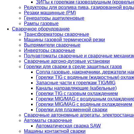
ЗИПы к горелкам газовоздушным (кровель
Редукторы для розлива пива, газированной вод
Резаки машинные (РМ)
Генераторы ацетиленовые
Рампы газовые
Сварочное оборудование
Трансформаторы сварочные
Машины газовой термической резки
Выпрямители сварочные
Инверторы сварочные
Полуавтоматы сварочные и сварочные механиз
Сварочные аргоно-дуговые установки
Горелки для сварки в среде защитных газов
Сопла газовые, наконечники, держатели на
Горелки TIG с водяным (жидкостным) охла
Запасные части к горелкам TIG/MIG
Каналы направляющие (кабельные)
Горелки TIG с газовым охлаждением
Горелки MIG/MAG с воздушным охлаждени
Горелки MIG/MAG с водяным охлаждением
Горелки для плазменной сварки
Сварочные автономные агрегаты, электростанц
Автоматы сварочные
Автоматическая сварка SAW
Машины контактной сварки