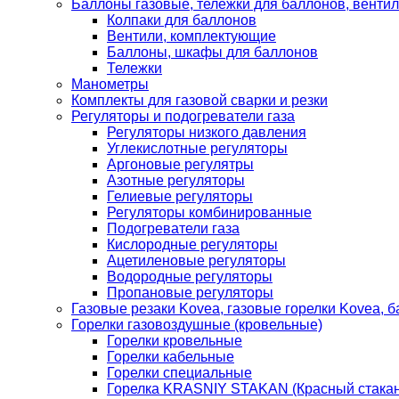
Баллоны газовые, тележки для баллонов, венти
Колпаки для баллонов
Вентили, комплектующие
Баллоны, шкафы для баллонов
Тележки
Манометры
Комплекты для газовой сварки и резки
Регуляторы и подогреватели газа
Регуляторы низкого давления
Углекислотные регуляторы
Аргоновые регулятры
Азотные регуляторы
Гелиевые регуляторы
Регуляторы комбинированные
Подогреватели газа
Кислородные регуляторы
Ацетиленовые регуляторы
Водородные регуляторы
Пропановые регуляторы
Газовые резаки Kovea, газовые горелки Kovea, б
Горелки газовоздушные (кровельные)
Горелки кровельные
Горелки кабельные
Горелки специальные
Горелка KRASNIY STAKAN (Красный стакан