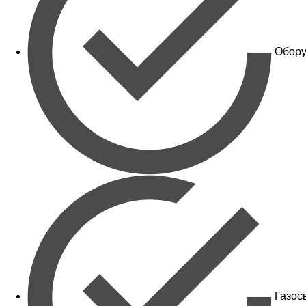
Обору
Газос