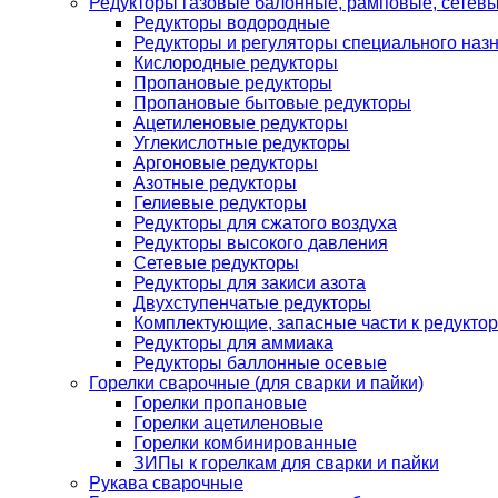
Редукторы газовые балонные, рамповые, сетев
Редукторы водородные
Редукторы и регуляторы специального наз
Кислородные редукторы
Пропановые редукторы
Пропановые бытовые редукторы
Ацетиленовые редукторы
Углекислотные редукторы
Аргоновые редукторы
Азотные редукторы
Гелиевые редукторы
Редукторы для сжатого воздуха
Редукторы высокого давления
Сетевые редукторы
Редукторы для закиси азота
Двухступенчатые редукторы
Комплектующие, запасные части к редуктор
Редукторы для аммиака
Редукторы баллонные осевые
Горелки сварочные (для сварки и пайки)
Горелки пропановые
Горелки ацетиленовые
Горелки комбинированные
ЗИПы к горелкам для сварки и пайки
Рукава сварочные