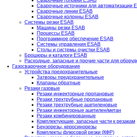
Сварочные головки ESAB
Сварочные источники для автоматизации 
Сварочные линии ESAB
Сварочные колонны ESAB
Системы резки ESAB
Машины резки ESAB
Процессы ESAB
Программное обеспечение ESAB
Системы управления ESAB
Столы и системы очистки ESAB
Брошюры и каталоги ESAB
Расходные, запасные и прочие части для обору
Газосварочное оборудование
Устройства предохранительные
Затворы предохранительные
Клапаны обратные
Резаки газовые
Резаки инжекторные пропановые
Резаки трехтрубные пропановые
Резаки трехтрубные ацетиленовые
Резаки инжекторные ацетилен/метан
Резаки комбинированные
Комплектующие, запасные части к резакам
Бензорезы, керосинорезы
Комплекты флюсовой резки (КФР)