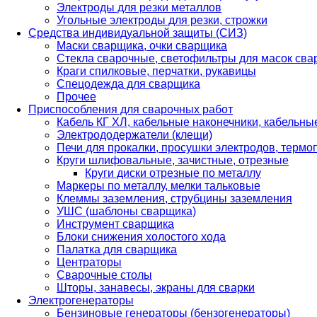
Электроды для резки металлов
Угольные электроды для резки, строжки
Средства индивидуальной защиты (СИЗ)
Маски сварщика, очки сварщика
Стекла сварочные, светофильтры для масок св
Краги спилковые, перчатки, рукавицы
Спецодежда для сварщика
Прочее
Приспособления для сварочных работ
Кабель КГ ХЛ, кабельные наконечники, кабельн
Электрододержатели (клещи)
Печи для прокалки, просушки электродов, терм
Круги шлифовальные, зачистные, отрезные
Круги диски отрезные по металлу
Маркеры по металлу, мелки тальковые
Клеммы заземления, струбцины заземления
УШС (шаблоны сварщика)
Инструмент сварщика
Блоки снижения холостого хода
Палатка для сварщика
Центраторы
Сварочные столы
Шторы, занавесы, экраны для сварки
Электрогенераторы
Бензиновые генераторы (бензогенераторы)