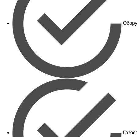
Обору
Газос