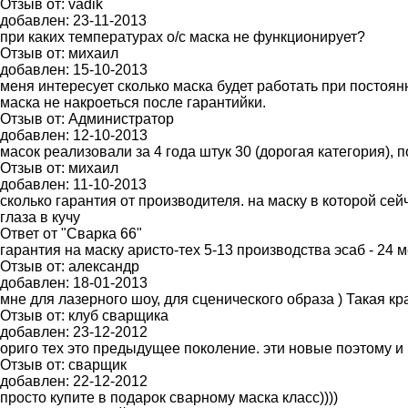
Отзыв от:
vadik
добавлен:
23-11-2013
при каких температурах о/с маска не функционирует?
Отзыв от:
михаил
добавлен:
15-10-2013
меня интересует сколько маска будет работать при постоян
маска не накроеться после гарантийки.
Отзыв от:
Администратор
добавлен:
12-10-2013
масок реализовали за 4 года штук 30 (дорогая категория), 
Отзыв от:
михаил
добавлен:
11-10-2013
сколько гарантия от производителя. на маску в которой сей
глаза в кучу
Ответ от "Сварка 66"
гарантия на маску аристо-тех 5-13 производства эсаб - 24 
Отзыв от:
александр
добавлен:
18-01-2013
мне для лазерного шоу, для сценического образа ) Такая кр
Отзыв от:
клуб сварщика
добавлен:
23-12-2012
ориго тех это предыдущее поколение. эти новые поэтому и 
Отзыв от:
сварщик
добавлен:
22-12-2012
просто купите в подарок сварному маска класс))))