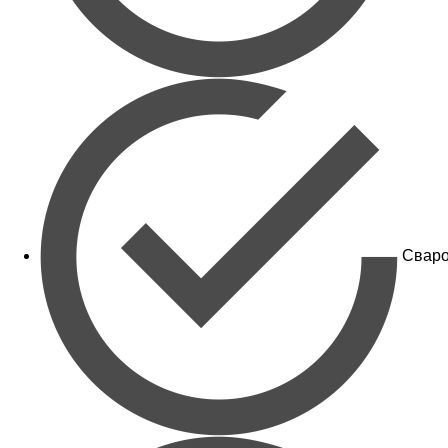
Сваро