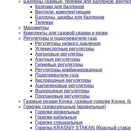
Баллоны газовые, тележки для баллонов, венти
Колпаки для баллонов
Вентили, комплектующие
Баллоны, шкафы для баллонов
Тележки
Манометры
Комплекты для газовой сварки и резки
Регуляторы и подогреватели газа
Регуляторы низкого давления
Углекислотные регуляторы
Аргоновые регулятры
Азотные регуляторы
Гелиевые регуляторы
Регуляторы комбинированные
Подогреватели газа
Кислородные регуляторы
Ацетиленовые регуляторы
Водородные регуляторы
Пропановые регуляторы
Газовые резаки Kovea, газовые горелки Kovea, б
Горелки газовоздушные (кровельные)
Горелки кровельные
Горелки кабельные
Горелки специальные
Горелка KRASNIY STAKAN (Красный стакан