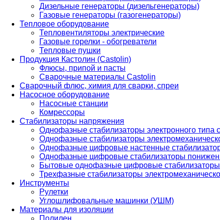
Дизельные генераторы (дизельгенераторы)
Газовые генераторы (газогенераторы)
Тепловое оборудование
Тепловентиляторы электрические
Газовые горелки - обогреватели
Тепловые пушки
Продукция Кастолин (Castolin)
Флюсы, припой и пасты
Сварочные материалы Castolin
Сварочный флюс, химия для сварки, спреи
Насосное оборудование
Насосные станции
Комрессоры
Стабилизаторы напряжения
Однофазные стабилизаторы электронного типа
Однофазные стабилизаторы электромеханическо
Однофазные цифровые настенные стабилизато
Однофазные цифровые стабилизаторы понижен
Бытовые однофазные цифровые стабилизаторы
Трехфазные стабилизаторы электромеханическо
Инструменты
Рулетки
Углошлифовальные машинки (УШМ)
Материалы для изоляции
Полилен