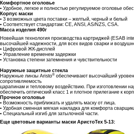
Комфортное оголовье
• Удобное, легкое и полностью регулируемое оголовье об
Корпус маски
• 3 возможных цвета поставки – желтый, черный и белый
• Соответствует стандартам: CE, ANSI, AS/NZS, CSA.
Масса изделия 490г
Новейшая технология производства картриджей (ESAB integ
высочайшей надежности, для всех видов сварки и воздушн
• Цифровой ЖК-дисплей
• Управление временем задержки
• Установка степени затемнения и чувствительности
Наружные защитные стекла
®
Наружные линзы Aristo
обеспечивают высочайший уровен
сопротивляемость
царапинам и тепловому воздействию. При изготовлении на
обеспечить оптический класс 1 и плотное прилегание к кор
Прочное оголовье
• Возможность приближать и удалять маску от лица.
• Удобная сменная мягкая накладка для комфорта сварщик
• Специальный изгиб для затылочной части.
Еще цветовые варианты маски АристоТех 5-13: