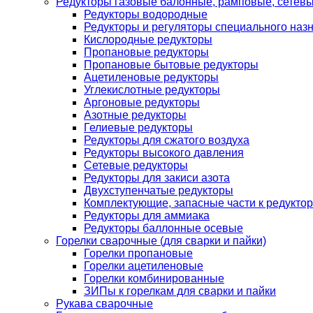
Редукторы газовые балонные, рамповые, сетев
Редукторы водородные
Редукторы и регуляторы специального наз
Кислородные редукторы
Пропановые редукторы
Пропановые бытовые редукторы
Ацетиленовые редукторы
Углекислотные редукторы
Аргоновые редукторы
Азотные редукторы
Гелиевые редукторы
Редукторы для сжатого воздуха
Редукторы высокого давления
Сетевые редукторы
Редукторы для закиси азота
Двухступенчатые редукторы
Комплектующие, запасные части к редуктор
Редукторы для аммиака
Редукторы баллонные осевые
Горелки сварочные (для сварки и пайки)
Горелки пропановые
Горелки ацетиленовые
Горелки комбинированные
ЗИПы к горелкам для сварки и пайки
Рукава сварочные