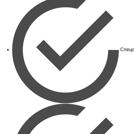
Спецо