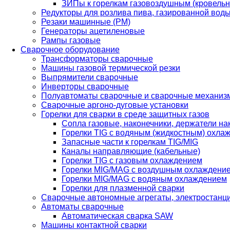
ЗИПы к горелкам газовоздушным (кровель
Редукторы для розлива пива, газированной вод
Резаки машинные (РМ)
Генераторы ацетиленовые
Рампы газовые
Сварочное оборудование
Трансформаторы сварочные
Машины газовой термической резки
Выпрямители сварочные
Инверторы сварочные
Полуавтоматы сварочные и сварочные механиз
Сварочные аргоно-дуговые установки
Горелки для сварки в среде защитных газов
Сопла газовые, наконечники, держатели на
Горелки TIG с водяным (жидкостным) охла
Запасные части к горелкам TIG/MIG
Каналы направляющие (кабельные)
Горелки TIG с газовым охлаждением
Горелки MIG/MAG с воздушным охлаждени
Горелки MIG/MAG с водяным охлаждением
Горелки для плазменной сварки
Сварочные автономные агрегаты, электростанц
Автоматы сварочные
Автоматическая сварка SAW
Машины контактной сварки