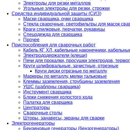
Электроды для резки металлов
Угольные электроды для резки, строжки
Средства индивидуальной защиты (СИЗ)
Маски сварщика, очки сварщика
Стекла сварочные, светофильтры для масок св
Краги спилковые, перчатки, рукавицы
Спецодежда для сварщика
Прочее
Приспособления для сварочных работ
Кабель КГ ХЛ, кабельные наконечники, кабельн
Электрододержатели (клещи)
Печи для прокалки, просушки электродов, терм
Круги шлифовальные, зачистные, отрезные
Круги диски отрезные по металлу
Маркеры по металлу, мелки тальковые
Клеммы заземления, струбцины заземления
УШС (шаблоны сварщика)
Инструмент сварщика
Блоки снижения холостого хода
Палатка для сварщика
Центраторы
Сварочные столы
Шторы, занавесы, экраны для сварки
Электрогенераторы
Бензиновые генераторы (бензогенераторы)