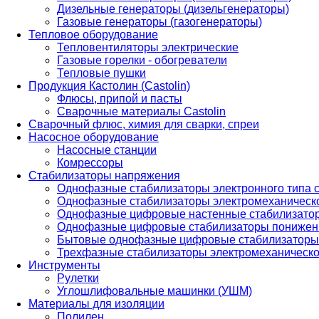
Дизельные генераторы (дизельгенераторы)
Газовые генераторы (газогенераторы)
Тепловое оборудование
Тепловентиляторы электрические
Газовые горелки - обогреватели
Тепловые пушки
Продукция Кастолин (Castolin)
Флюсы, припой и пасты
Сварочные материалы Castolin
Сварочный флюс, химия для сварки, спреи
Насосное оборудование
Насосные станции
Комрессоры
Стабилизаторы напряжения
Однофазные стабилизаторы электронного типа
Однофазные стабилизаторы электромеханическо
Однофазные цифровые настенные стабилизато
Однофазные цифровые стабилизаторы понижен
Бытовые однофазные цифровые стабилизаторы
Трехфазные стабилизаторы электромеханическо
Инструменты
Рулетки
Углошлифовальные машинки (УШМ)
Материалы для изоляции
Полилен