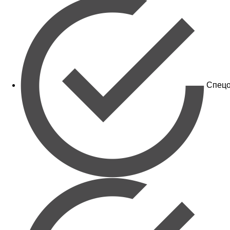
Спецо