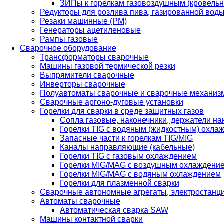
ЗИПы к горелкам газовоздушным (кровель
Редукторы для розлива пива, газированной вод
Резаки машинные (РМ)
Генераторы ацетиленовые
Рампы газовые
Сварочное оборудование
Трансформаторы сварочные
Машины газовой термической резки
Выпрямители сварочные
Инверторы сварочные
Полуавтоматы сварочные и сварочные механиз
Сварочные аргоно-дуговые установки
Горелки для сварки в среде защитных газов
Сопла газовые, наконечники, держатели на
Горелки TIG с водяным (жидкостным) охла
Запасные части к горелкам TIG/MIG
Каналы направляющие (кабельные)
Горелки TIG с газовым охлаждением
Горелки MIG/MAG с воздушным охлаждени
Горелки MIG/MAG с водяным охлаждением
Горелки для плазменной сварки
Сварочные автономные агрегаты, электростанц
Автоматы сварочные
Автоматическая сварка SAW
Машины контактной сварки