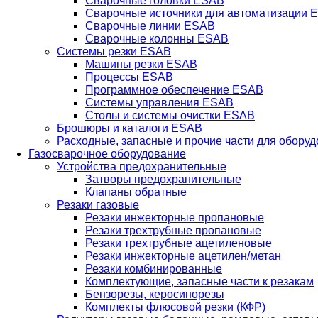
Сварочные головки ESAB
Сварочные источники для автоматизации 
Сварочные линии ESAB
Сварочные колонны ESAB
Системы резки ESAB
Машины резки ESAB
Процессы ESAB
Программное обеспечение ESAB
Системы управления ESAB
Столы и системы очистки ESAB
Брошюры и каталоги ESAB
Расходные, запасные и прочие части для обору
Газосварочное оборудование
Устройства предохранительные
Затворы предохранительные
Клапаны обратные
Резаки газовые
Резаки инжекторные пропановые
Резаки трехтрубные пропановые
Резаки трехтрубные ацетиленовые
Резаки инжекторные ацетилен/метан
Резаки комбинированные
Комплектующие, запасные части к резакам
Бензорезы, керосинорезы
Комплекты флюсовой резки (КФР)