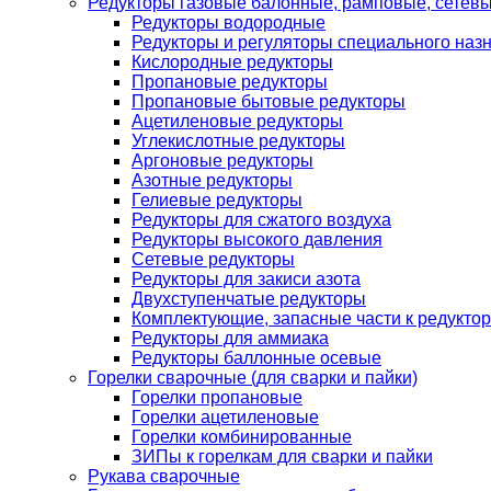
Редукторы газовые балонные, рамповые, сетев
Редукторы водородные
Редукторы и регуляторы специального наз
Кислородные редукторы
Пропановые редукторы
Пропановые бытовые редукторы
Ацетиленовые редукторы
Углекислотные редукторы
Аргоновые редукторы
Азотные редукторы
Гелиевые редукторы
Редукторы для сжатого воздуха
Редукторы высокого давления
Сетевые редукторы
Редукторы для закиси азота
Двухступенчатые редукторы
Комплектующие, запасные части к редуктор
Редукторы для аммиака
Редукторы баллонные осевые
Горелки сварочные (для сварки и пайки)
Горелки пропановые
Горелки ацетиленовые
Горелки комбинированные
ЗИПы к горелкам для сварки и пайки
Рукава сварочные