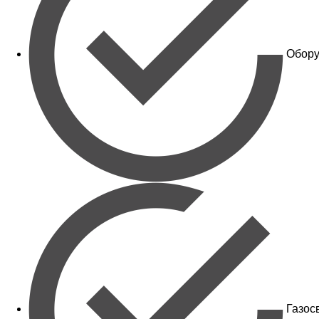
Обору
Газос