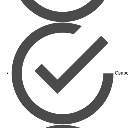
Сваро