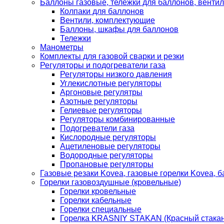
Баллоны газовые, тележки для баллонов, венти
Колпаки для баллонов
Вентили, комплектующие
Баллоны, шкафы для баллонов
Тележки
Манометры
Комплекты для газовой сварки и резки
Регуляторы и подогреватели газа
Регуляторы низкого давления
Углекислотные регуляторы
Аргоновые регулятры
Азотные регуляторы
Гелиевые регуляторы
Регуляторы комбинированные
Подогреватели газа
Кислородные регуляторы
Ацетиленовые регуляторы
Водородные регуляторы
Пропановые регуляторы
Газовые резаки Kovea, газовые горелки Kovea, б
Горелки газовоздушные (кровельные)
Горелки кровельные
Горелки кабельные
Горелки специальные
Горелка KRASNIY STAKAN (Красный стакан