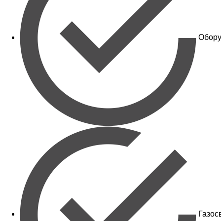
Обору
Газос