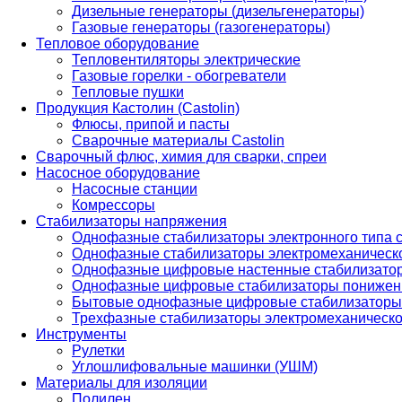
Дизельные генераторы (дизельгенераторы)
Газовые генераторы (газогенераторы)
Тепловое оборудование
Тепловентиляторы электрические
Газовые горелки - обогреватели
Тепловые пушки
Продукция Кастолин (Castolin)
Флюсы, припой и пасты
Сварочные материалы Castolin
Сварочный флюс, химия для сварки, спреи
Насосное оборудование
Насосные станции
Комрессоры
Стабилизаторы напряжения
Однофазные стабилизаторы электронного типа
Однофазные стабилизаторы электромеханическо
Однофазные цифровые настенные стабилизато
Однофазные цифровые стабилизаторы понижен
Бытовые однофазные цифровые стабилизаторы
Трехфазные стабилизаторы электромеханическо
Инструменты
Рулетки
Углошлифовальные машинки (УШМ)
Материалы для изоляции
Полилен