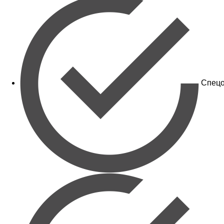
Спецо