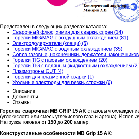
Представлен в следующих разделах каталога:
Сварочный флюс, химия для сварки, спреи (14)
Горелки MIG/MAG с воздушным охлаждением (81)
Электрододержатели (клещи) (5)
Горелки MIG/MAG с водяным охлаждением (35)
Сопла газовые, наконечники, держатели наконечников
Горелки TIG с газовым охлаждением (20)
Горелки TIG с водяным (жидкостным) охлаждением (2
Плазмотроны CUT (4)
Горелки для плазменной сварки (1)
Угольные электроды для резки, строжки (6)
Описание
Документы
Отзывы
Горелка сварочная MB GRIP 15 AK
с газовым охлаждение 
(углекислота или смесь углекислого газа и аргона). Испол
Нагрузка токовая от
150
до
200
ампер.
Конструктивные особенности MB Grip 15 AK: