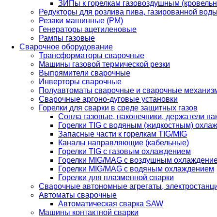
ЗИПы к горелкам газовоздушным (кровель
Редукторы для розлива пива, газированной вод
Резаки машинные (РМ)
Генераторы ацетиленовые
Рампы газовые
Сварочное оборудование
Трансформаторы сварочные
Машины газовой термической резки
Выпрямители сварочные
Инверторы сварочные
Полуавтоматы сварочные и сварочные механиз
Сварочные аргоно-дуговые установки
Горелки для сварки в среде защитных газов
Сопла газовые, наконечники, держатели на
Горелки TIG с водяным (жидкостным) охла
Запасные части к горелкам TIG/MIG
Каналы направляющие (кабельные)
Горелки TIG с газовым охлаждением
Горелки MIG/MAG с воздушным охлаждени
Горелки MIG/MAG с водяным охлаждением
Горелки для плазменной сварки
Сварочные автономные агрегаты, электростанц
Автоматы сварочные
Автоматическая сварка SAW
Машины контактной сварки