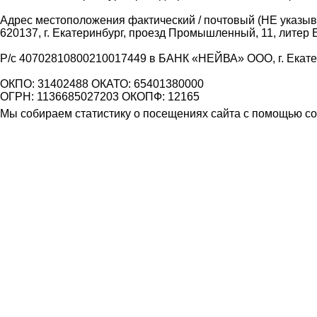
Адрес местоположения фактический / почтовый (НЕ указыва
620137, г. Екатеринбург, проезд Промышленный, 11, литер 
Р/с 40702810800210017449 в БАНК «НЕЙВА» ООО, г. Екат
ОКПО: 31402488 ОКАТО: 65401380000
ОГРН: 1136685027203 ОКОПФ: 12165
Мы собираем статистику о посещениях сайта с помощью coo