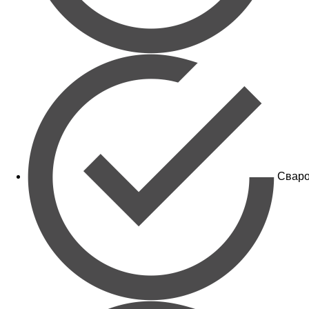
Сваро