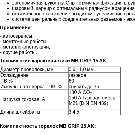
эргономичная рукоятка Grip - отличная фиксация в ру
шаровый шарнир с оптимальным радиусом вращения -
оптимальное охлаждение воздухом - увеличение срок
система центральных соединительных разъемов - эко
Применение:
- автосервисы,
- монтажные работы,
- металлоконструкции,
- другие работы.
Технические характеристики MB GRIP 15 AK:
Диаметр проволоки, мм
0,6 - 1,0 мм
Охлаждение
газовое
ПВ,%
60
Импульсная сварка - ПВ, %
снизить до 35
180 А СО
2
150 А Газовая смесь
Нагрузка токовая, А
М21 (DIN EN 439)
Длина шлейфа, м
3,4,5
Комплектность горелок MB GRIP 15 AK: