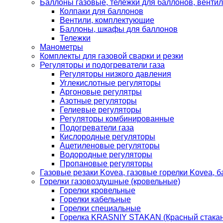
Баллоны газовые, тележки для баллонов, венти
Колпаки для баллонов
Вентили, комплектующие
Баллоны, шкафы для баллонов
Тележки
Манометры
Комплекты для газовой сварки и резки
Регуляторы и подогреватели газа
Регуляторы низкого давления
Углекислотные регуляторы
Аргоновые регулятры
Азотные регуляторы
Гелиевые регуляторы
Регуляторы комбинированные
Подогреватели газа
Кислородные регуляторы
Ацетиленовые регуляторы
Водородные регуляторы
Пропановые регуляторы
Газовые резаки Kovea, газовые горелки Kovea, б
Горелки газовоздушные (кровельные)
Горелки кровельные
Горелки кабельные
Горелки специальные
Горелка KRASNIY STAKAN (Красный стакан