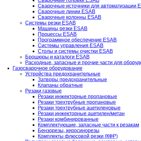
Сварочные головки ESAB
Сварочные источники для автоматизации 
Сварочные линии ESAB
Сварочные колонны ESAB
Системы резки ESAB
Машины резки ESAB
Процессы ESAB
Программное обеспечение ESAB
Системы управления ESAB
Столы и системы очистки ESAB
Брошюры и каталоги ESAB
Расходные, запасные и прочие части для обору
Газосварочное оборудование
Устройства предохранительные
Затворы предохранительные
Клапаны обратные
Резаки газовые
Резаки инжекторные пропановые
Резаки трехтрубные пропановые
Резаки трехтрубные ацетиленовые
Резаки инжекторные ацетилен/метан
Резаки комбинированные
Комплектующие, запасные части к резакам
Бензорезы, керосинорезы
Комплекты флюсовой резки (КФР)