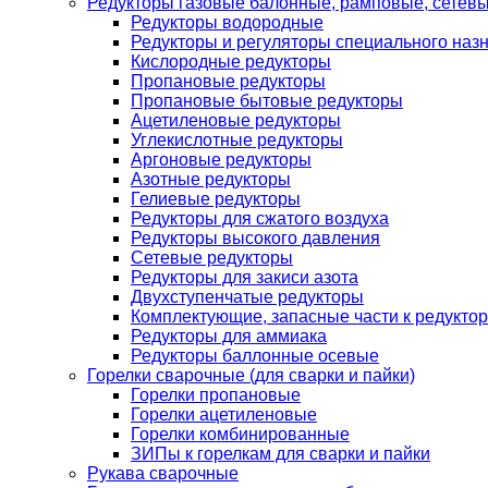
Редукторы газовые балонные, рамповые, сетев
Редукторы водородные
Редукторы и регуляторы специального наз
Кислородные редукторы
Пропановые редукторы
Пропановые бытовые редукторы
Ацетиленовые редукторы
Углекислотные редукторы
Аргоновые редукторы
Азотные редукторы
Гелиевые редукторы
Редукторы для сжатого воздуха
Редукторы высокого давления
Сетевые редукторы
Редукторы для закиси азота
Двухступенчатые редукторы
Комплектующие, запасные части к редуктор
Редукторы для аммиака
Редукторы баллонные осевые
Горелки сварочные (для сварки и пайки)
Горелки пропановые
Горелки ацетиленовые
Горелки комбинированные
ЗИПы к горелкам для сварки и пайки
Рукава сварочные