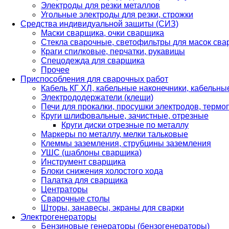
Электроды для резки металлов
Угольные электроды для резки, строжки
Средства индивидуальной защиты (СИЗ)
Маски сварщика, очки сварщика
Стекла сварочные, светофильтры для масок св
Краги спилковые, перчатки, рукавицы
Спецодежда для сварщика
Прочее
Приспособления для сварочных работ
Кабель КГ ХЛ, кабельные наконечники, кабельн
Электрододержатели (клещи)
Печи для прокалки, просушки электродов, терм
Круги шлифовальные, зачистные, отрезные
Круги диски отрезные по металлу
Маркеры по металлу, мелки тальковые
Клеммы заземления, струбцины заземления
УШС (шаблоны сварщика)
Инструмент сварщика
Блоки снижения холостого хода
Палатка для сварщика
Центраторы
Сварочные столы
Шторы, занавесы, экраны для сварки
Электрогенераторы
Бензиновые генераторы (бензогенераторы)