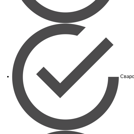
Сваро