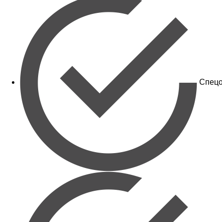
Спецо