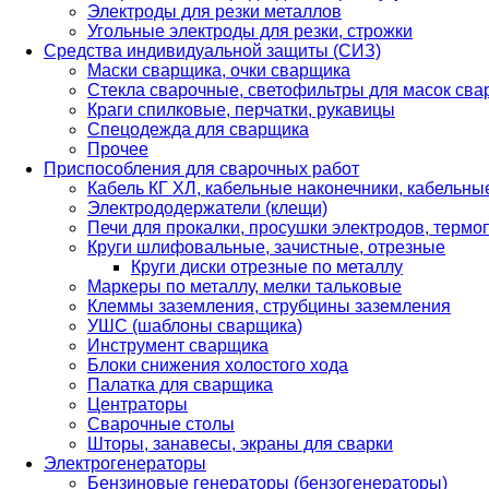
Электроды для резки металлов
Угольные электроды для резки, строжки
Средства индивидуальной защиты (СИЗ)
Маски сварщика, очки сварщика
Стекла сварочные, светофильтры для масок св
Краги спилковые, перчатки, рукавицы
Спецодежда для сварщика
Прочее
Приспособления для сварочных работ
Кабель КГ ХЛ, кабельные наконечники, кабельн
Электрододержатели (клещи)
Печи для прокалки, просушки электродов, терм
Круги шлифовальные, зачистные, отрезные
Круги диски отрезные по металлу
Маркеры по металлу, мелки тальковые
Клеммы заземления, струбцины заземления
УШС (шаблоны сварщика)
Инструмент сварщика
Блоки снижения холостого хода
Палатка для сварщика
Центраторы
Сварочные столы
Шторы, занавесы, экраны для сварки
Электрогенераторы
Бензиновые генераторы (бензогенераторы)