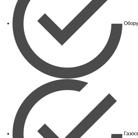
Обору
Газос