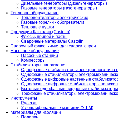
Дизельные генераторы (дизельгенераторы)
Газовые генераторы (газогенераторы)
Тепловое оборудование
Тепловентиляторы электрические
Газовые горелки - обогреватели
Тепловые пушки
Продукция Кастолин (Castolin)
Флюсы, припой и пасты
Сварочные материалы Castolin
Сварочный флюс, химия для сварки, спреи
Насосное оборудование
Насосные станции
Комрессоры
Стабилизаторы напряжения
Однофазные стабилизаторы электронного типа
Однофазные стабилизаторы электромеханическо
Однофазные цифровые настенные стабилизато
Однофазные цифровые стабилизаторы понижен
Бытовые однофазные цифровые стабилизаторы
Трехфазные стабилизаторы электромеханическо
Инструменты
Рулетки
Углошлифовальные машинки (УШМ)
Материалы для изоляции
Полилен