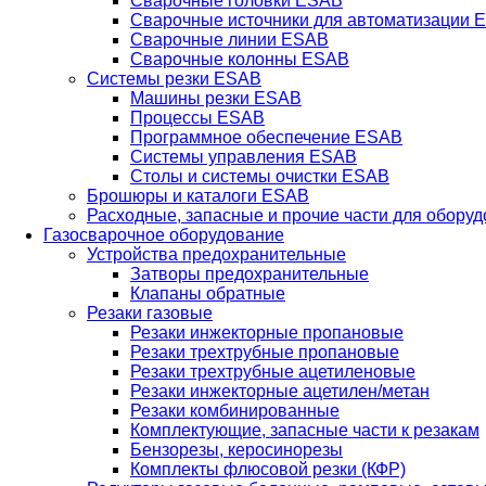
Сварочные головки ESAB
Сварочные источники для автоматизации 
Сварочные линии ESAB
Сварочные колонны ESAB
Системы резки ESAB
Машины резки ESAB
Процессы ESAB
Программное обеспечение ESAB
Системы управления ESAB
Столы и системы очистки ESAB
Брошюры и каталоги ESAB
Расходные, запасные и прочие части для обору
Газосварочное оборудование
Устройства предохранительные
Затворы предохранительные
Клапаны обратные
Резаки газовые
Резаки инжекторные пропановые
Резаки трехтрубные пропановые
Резаки трехтрубные ацетиленовые
Резаки инжекторные ацетилен/метан
Резаки комбинированные
Комплектующие, запасные части к резакам
Бензорезы, керосинорезы
Комплекты флюсовой резки (КФР)