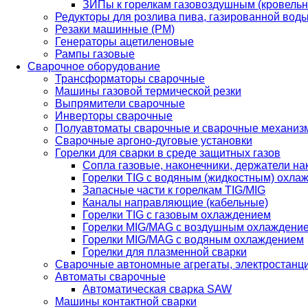
ЗИПы к горелкам газовоздушным (кровель
Редукторы для розлива пива, газированной вод
Резаки машинные (РМ)
Генераторы ацетиленовые
Рампы газовые
Сварочное оборудование
Трансформаторы сварочные
Машины газовой термической резки
Выпрямители сварочные
Инверторы сварочные
Полуавтоматы сварочные и сварочные механиз
Сварочные аргоно-дуговые установки
Горелки для сварки в среде защитных газов
Сопла газовые, наконечники, держатели на
Горелки TIG с водяным (жидкостным) охла
Запасные части к горелкам TIG/MIG
Каналы направляющие (кабельные)
Горелки TIG с газовым охлаждением
Горелки MIG/MAG с воздушным охлаждени
Горелки MIG/MAG с водяным охлаждением
Горелки для плазменной сварки
Сварочные автономные агрегаты, электростанц
Автоматы сварочные
Автоматическая сварка SAW
Машины контактной сварки