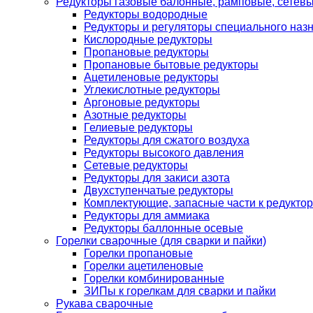
Редукторы газовые балонные, рамповые, сетев
Редукторы водородные
Редукторы и регуляторы специального наз
Кислородные редукторы
Пропановые редукторы
Пропановые бытовые редукторы
Ацетиленовые редукторы
Углекислотные редукторы
Аргоновые редукторы
Азотные редукторы
Гелиевые редукторы
Редукторы для сжатого воздуха
Редукторы высокого давления
Сетевые редукторы
Редукторы для закиси азота
Двухступенчатые редукторы
Комплектующие, запасные части к редуктор
Редукторы для аммиака
Редукторы баллонные осевые
Горелки сварочные (для сварки и пайки)
Горелки пропановые
Горелки ацетиленовые
Горелки комбинированные
ЗИПы к горелкам для сварки и пайки
Рукава сварочные