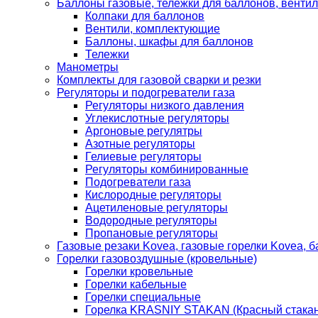
Баллоны газовые, тележки для баллонов, венти
Колпаки для баллонов
Вентили, комплектующие
Баллоны, шкафы для баллонов
Тележки
Манометры
Комплекты для газовой сварки и резки
Регуляторы и подогреватели газа
Регуляторы низкого давления
Углекислотные регуляторы
Аргоновые регулятры
Азотные регуляторы
Гелиевые регуляторы
Регуляторы комбинированные
Подогреватели газа
Кислородные регуляторы
Ацетиленовые регуляторы
Водородные регуляторы
Пропановые регуляторы
Газовые резаки Kovea, газовые горелки Kovea, б
Горелки газовоздушные (кровельные)
Горелки кровельные
Горелки кабельные
Горелки специальные
Горелка KRASNIY STAKAN (Красный стакан