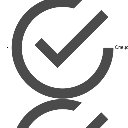
Спецо