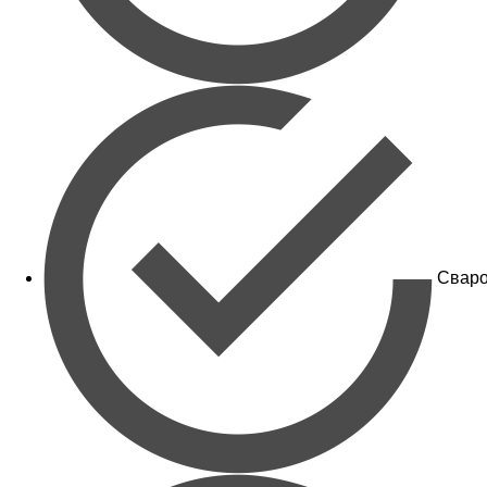
Сваро