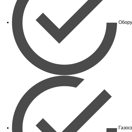
Обору
Газос