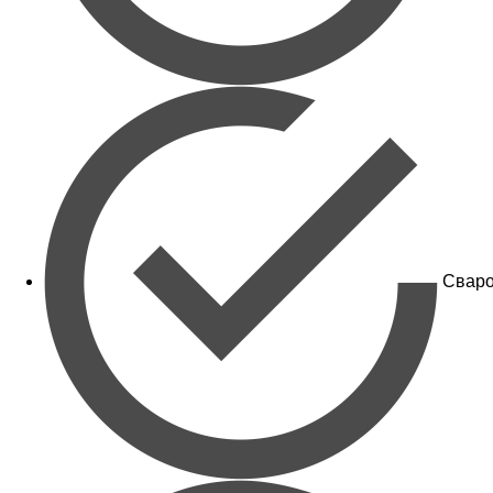
Сваро