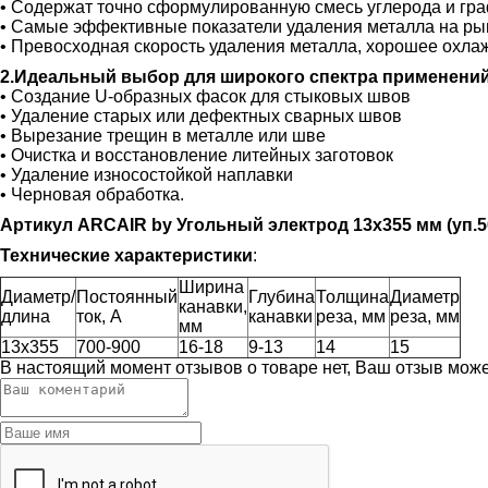
• Содержат точно сформулированную смесь углерода и гр
• Самые эффективные показатели удаления металла на ры
• Превосходная скорость удаления металла, хорошее охла
2.Идеальный выбор для широкого спектра применени
• Создание U-образных фасок для стыковых швов
• Удаление старых или дефектных сварных швов
• Вырезание трещин в металле или шве
• Очистка и восстановление литейных заготовок
• Удаление износостойкой наплавки
• Черновая обработка.
Артикул ARCAIR by
Угольный электрод 13х355
мм (уп.
Технические характеристики
:
Ширина
Диаметр/
Постоянный
Глубина
Толщина
Диаметр
канавки,
длина
ток, А
канавки
реза, мм
реза, мм
мм
13х355
700-900
16-18
9-13
14
15
В настоящий момент отзывов о товаре нет, Ваш отзыв мож