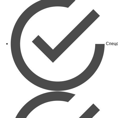
Спецо