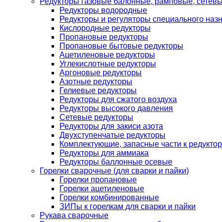
Редукторы газовые балонные, рамповые, сетев
Редукторы водородные
Редукторы и регуляторы специального наз
Кислородные редукторы
Пропановые редукторы
Пропановые бытовые редукторы
Ацетиленовые редукторы
Углекислотные редукторы
Аргоновые редукторы
Азотные редукторы
Гелиевые редукторы
Редукторы для сжатого воздуха
Редукторы высокого давления
Сетевые редукторы
Редукторы для закиси азота
Двухступенчатые редукторы
Комплектующие, запасные части к редуктор
Редукторы для аммиака
Редукторы баллонные осевые
Горелки сварочные (для сварки и пайки)
Горелки пропановые
Горелки ацетиленовые
Горелки комбинированные
ЗИПы к горелкам для сварки и пайки
Рукава сварочные