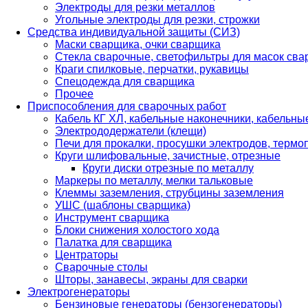
Электроды для резки металлов
Угольные электроды для резки, строжки
Средства индивидуальной защиты (СИЗ)
Маски сварщика, очки сварщика
Стекла сварочные, светофильтры для масок св
Краги спилковые, перчатки, рукавицы
Спецодежда для сварщика
Прочее
Приспособления для сварочных работ
Кабель КГ ХЛ, кабельные наконечники, кабельн
Электрододержатели (клещи)
Печи для прокалки, просушки электродов, терм
Круги шлифовальные, зачистные, отрезные
Круги диски отрезные по металлу
Маркеры по металлу, мелки тальковые
Клеммы заземления, струбцины заземления
УШС (шаблоны сварщика)
Инструмент сварщика
Блоки снижения холостого хода
Палатка для сварщика
Центраторы
Сварочные столы
Шторы, занавесы, экраны для сварки
Электрогенераторы
Бензиновые генераторы (бензогенераторы)