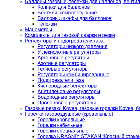
Баллоны газовые, тележки для баллонов, венти
Колпаки для баллонов
Вентили, комплектующие
Баллоны, шкафы для баллонов
Тележки
Манометры
Комплекты для газовой сварки и резки
Регуляторы и подогреватели газа
Регуляторы низкого давления
Углекислотные регуляторы
Аргоновые регулятры
Азотные регуляторы
Гелиевые регуляторы
Регуляторы комбинированные
Подогреватели газа
Кислородные регуляторы
Ацетиленовые регуляторы
Водородные регуляторы
Пропановые регуляторы
Газовые резаки Kovea, газовые горелки Kovea, б
Горелки газовоздушные (кровельные)
Горелки кровельные
Горелки кабельные
Горелки специальные
Горелка KRASNIY STAKAN (Красный стакан