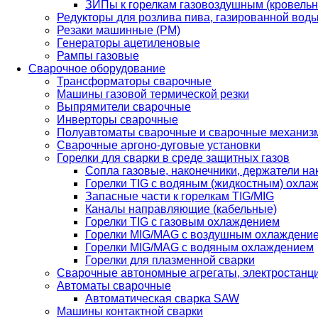
ЗИПы к горелкам газовоздушным (кровель
Редукторы для розлива пива, газированной вод
Резаки машинные (РМ)
Генераторы ацетиленовые
Рампы газовые
Сварочное оборудование
Трансформаторы сварочные
Машины газовой термической резки
Выпрямители сварочные
Инверторы сварочные
Полуавтоматы сварочные и сварочные механиз
Сварочные аргоно-дуговые установки
Горелки для сварки в среде защитных газов
Сопла газовые, наконечники, держатели на
Горелки TIG с водяным (жидкостным) охла
Запасные части к горелкам TIG/MIG
Каналы направляющие (кабельные)
Горелки TIG с газовым охлаждением
Горелки MIG/MAG с воздушным охлаждени
Горелки MIG/MAG с водяным охлаждением
Горелки для плазменной сварки
Сварочные автономные агрегаты, электростанц
Автоматы сварочные
Автоматическая сварка SAW
Машины контактной сварки