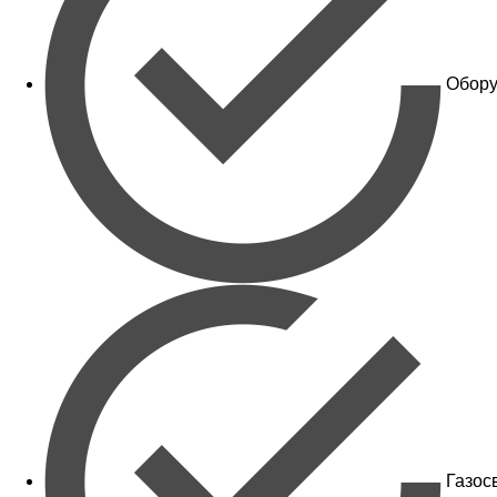
Обору
Газос