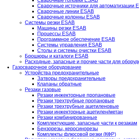
Сварочные головки ESAB
Сварочные источники для автоматизации 
Сварочные линии ESAB
Сварочные колонны ESAB
Системы резки ESAB
Машины резки ESAB
Процессы ESAB
Программное обеспечение ESAB
Системы управления ESAB
Столы и системы очистки ESAB
Брошюры и каталоги ESAB
Расходные, запасные и прочие части для обору
Газосварочное оборудование
Устройства предохранительные
Затворы предохранительные
Клапаны обратные
Резаки газовые
Резаки инжекторные пропановые
Резаки трехтрубные пропановые
Резаки трехтрубные ацетиленовые
Резаки инжекторные ацетилен/метан
Резаки комбинированные
Комплектующие, запасные части к резакам
Бензорезы, керосинорезы
Комплекты флюсовой резки (КФР)