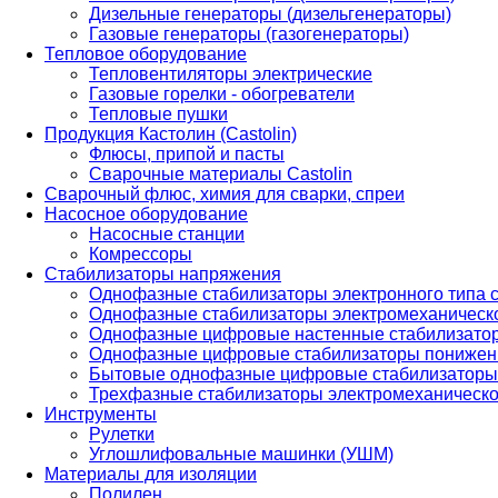
Дизельные генераторы (дизельгенераторы)
Газовые генераторы (газогенераторы)
Тепловое оборудование
Тепловентиляторы электрические
Газовые горелки - обогреватели
Тепловые пушки
Продукция Кастолин (Castolin)
Флюсы, припой и пасты
Сварочные материалы Castolin
Сварочный флюс, химия для сварки, спреи
Насосное оборудование
Насосные станции
Комрессоры
Стабилизаторы напряжения
Однофазные стабилизаторы электронного типа
Однофазные стабилизаторы электромеханическо
Однофазные цифровые настенные стабилизато
Однофазные цифровые стабилизаторы понижен
Бытовые однофазные цифровые стабилизаторы
Трехфазные стабилизаторы электромеханическо
Инструменты
Рулетки
Углошлифовальные машинки (УШМ)
Материалы для изоляции
Полилен