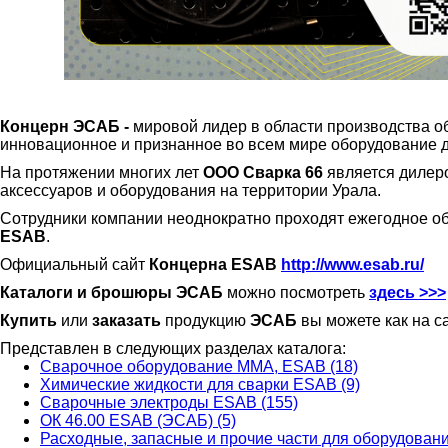
Концерн ЭСАБ -
мировой лидер в области производства 
инновационное и признанное во всем мире оборудование дл
На протяжении многих лет
ООО Сварка 66
является дилер
аксессуаров и оборудования на территории Урала.
Сотрудники компании неоднократно проходят ежегодное о
ESAB
.
Официальный сайт
Концерна ESAB
http://www.esab.ru/
Каталоги и брошюры ЭСАБ
можно посмотреть
здесь >>>
Купить
или
заказать
продукцию
ЭСАБ
вы можете как на с
Представлен в следующих разделах каталога:
Сварочное оборудование ММА, ESAB (18)
Химические жидкости для сварки ESAB (9)
Сварочные электроды ESAB (155)
ОК 46.00 ESAB (ЭСАБ) (5)
Расходные, запасные и прочие части для оборудован