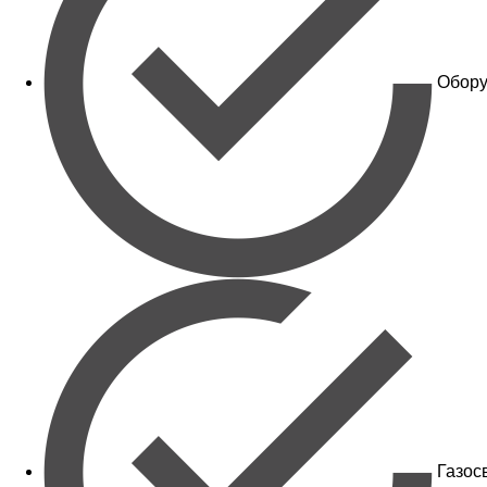
Обору
Газос