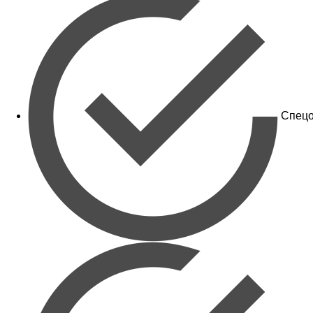
Спецо