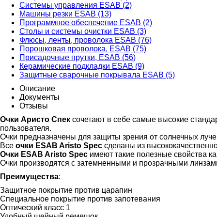
Системы управления ESAB (2)
Машины резки ESAB (13)
Программное обеспечение ESAB (2)
Столы и системы очистки ESAB (3)
Флюсы, ленты, проволока ESAB (76)
Порошковая проволока, ESAB (75)
Присадочные прутки, ESAB (56)
Керамические подкладки ESAB (9)
Защитные сварочные покрывала ESAB (5)
Описание
Документы
Отзывы
Очки Аристо Спек
сочетают в себе самые высокие станда
пользователя.
Очки предназначены для защиты зрения от солнечных луче
Все
очки ESAB Aristo Spec
сделаны из высококачественно
Очки ESAB Aristo Spec
имеют такие полезные свойства как
Очки производятся с затемненными и прозрачными линзам
Преимущества
:
Защитное покрытие против царапин
Специальное покрытие против запотевания
Оптический класс 1
Удобный шейный ремешок