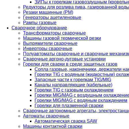
ЗИПы к горелкам газовоздушным (кровель
Редукторы для розлива пива, газированной вод
Резаки машинные (РМ)
Генераторы ацетиленовые
Рампы газовые
Сварочное оборудование
Трансформаторы сварочные
Машины газовой термической резки
Выпрямители сварочные
Инверторы сварочные
Полуавтоматы сварочные и сварочные механиз
Сварочные аргоно-дуговые установки
Горелки для сварки в среде защитных газов
Сопла газовые, наконечники, держатели на
Горелки TIG с водяным (жидкостным) охла
Запасные части к горелкам TIG/MIG
Каналы направляющие (кабельные)
Горелки TIG с газовым охлаждением
Горелки MIG/MAG с воздушным охлаждени
Горелки MIG/MAG с водяным охлаждением
Горелки для плазменной сварки
Сварочные автономные агрегаты, электростанц
Автоматы сварочные
Автоматическая сварка SAW
Машины контактной сварки