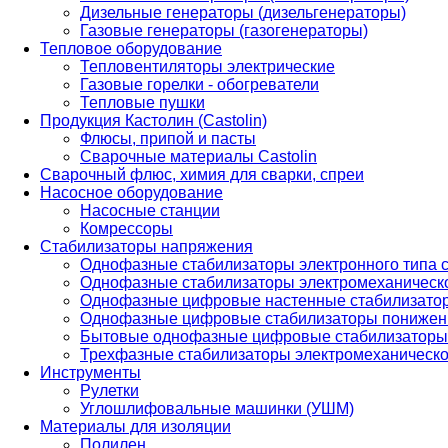
Дизельные генераторы (дизельгенераторы)
Газовые генераторы (газогенераторы)
Тепловое оборудование
Тепловентиляторы электрические
Газовые горелки - обогреватели
Тепловые пушки
Продукция Кастолин (Castolin)
Флюсы, припой и пасты
Сварочные материалы Castolin
Сварочный флюс, химия для сварки, спреи
Насосное оборудование
Насосные станции
Комрессоры
Стабилизаторы напряжения
Однофазные стабилизаторы электронного типа
Однофазные стабилизаторы электромеханическо
Однофазные цифровые настенные стабилизато
Однофазные цифровые стабилизаторы понижен
Бытовые однофазные цифровые стабилизаторы
Трехфазные стабилизаторы электромеханическо
Инструменты
Рулетки
Углошлифовальные машинки (УШМ)
Материалы для изоляции
Полилен