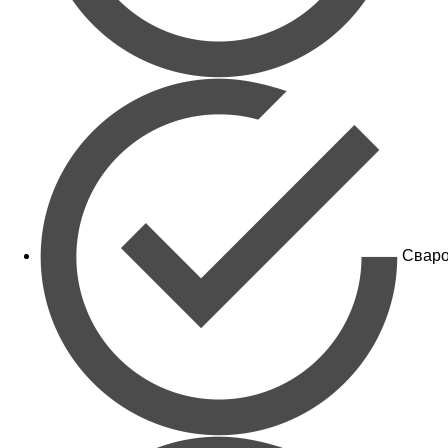
Сваро