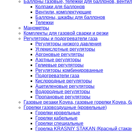
Баллоны газовые, тележки для баллонов, венти
Колпаки для баллонов
Вентили, комплектующие
Баллоны, шкафы для баллонов
Тележки
Манометры
Комплекты для газовой сварки и резки
Регуляторы и подогреватели газа
Регуляторы низкого давления
Углекислотные регуляторы
Аргоновые регулятры
Азотные регуляторы
Гелиевые регуляторы
Регуляторы комбинированные
Подогреватели газа
Кислородные регуляторы
Ацетиленовые регуляторы
Водородные регуляторы
Пропановые регуляторы
Газовые резаки Kovea, газовые горелки Kovea, б
Горелки газовоздушные (кровельные)
Горелки кровельные
Горелки кабельные
Горелки специальные
Горелка KRASNIY STAKAN (Красный стакан