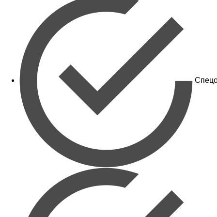
Спецо