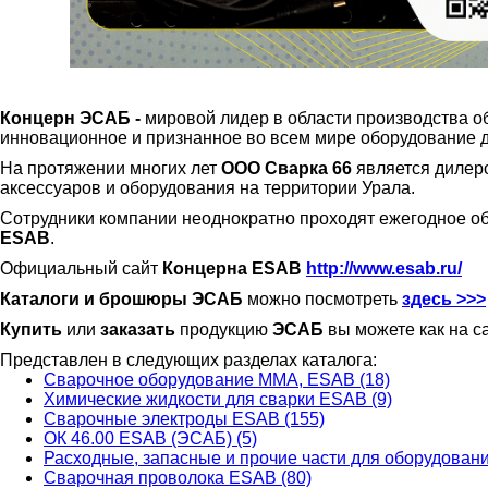
Концерн ЭСАБ -
мировой лидер в области производства 
инновационное и признанное во всем мире оборудование дл
На протяжении многих лет
ООО Сварка 66
является дилер
аксессуаров и оборудования на территории Урала.
Сотрудники компании неоднократно проходят ежегодное о
ESAB
.
Официальный сайт
Концерна ESAB
http://www.esab.ru/
Каталоги и брошюры ЭСАБ
можно посмотреть
здесь >>>
Купить
или
заказать
продукцию
ЭСАБ
вы можете как на с
Представлен в следующих разделах каталога:
Сварочное оборудование ММА, ESAB (18)
Химические жидкости для сварки ESAB (9)
Сварочные электроды ESAB (155)
ОК 46.00 ESAB (ЭСАБ) (5)
Расходные, запасные и прочие части для оборудован
Сварочная проволока ESAB (80)