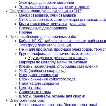
Электроды для резки металлов
Угольные электроды для резки, строжки
Средства индивидуальной защиты (СИЗ)
Маски сварщика, очки сварщика
Стекла сварочные, светофильтры для масок св
Краги спилковые, перчатки, рукавицы
Спецодежда для сварщика
Прочее
Приспособления для сварочных работ
Кабель КГ ХЛ, кабельные наконечники, кабельн
Электрододержатели (клещи)
Печи для прокалки, просушки электродов, терм
Круги шлифовальные, зачистные, отрезные
Круги диски отрезные по металлу
Маркеры по металлу, мелки тальковые
Клеммы заземления, струбцины заземления
УШС (шаблоны сварщика)
Инструмент сварщика
Блоки снижения холостого хода
Палатка для сварщика
Центраторы
Сварочные столы
Шторы, занавесы, экраны для сварки
Электрогенераторы
Бензиновые генераторы (бензогенераторы)