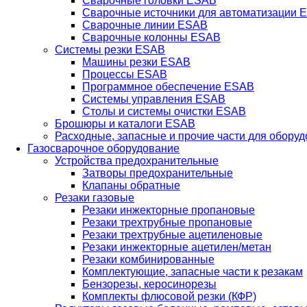
Сварочные головки ESAB
Сварочные источники для автоматизации 
Сварочные линии ESAB
Сварочные колонны ESAB
Системы резки ESAB
Машины резки ESAB
Процессы ESAB
Программное обеспечение ESAB
Системы управления ESAB
Столы и системы очистки ESAB
Брошюры и каталоги ESAB
Расходные, запасные и прочие части для обору
Газосварочное оборудование
Устройства предохранительные
Затворы предохранительные
Клапаны обратные
Резаки газовые
Резаки инжекторные пропановые
Резаки трехтрубные пропановые
Резаки трехтрубные ацетиленовые
Резаки инжекторные ацетилен/метан
Резаки комбинированные
Комплектующие, запасные части к резакам
Бензорезы, керосинорезы
Комплекты флюсовой резки (КФР)