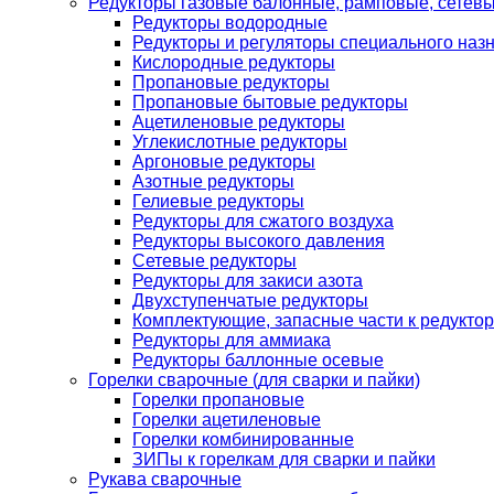
Редукторы газовые балонные, рамповые, сетев
Редукторы водородные
Редукторы и регуляторы специального наз
Кислородные редукторы
Пропановые редукторы
Пропановые бытовые редукторы
Ацетиленовые редукторы
Углекислотные редукторы
Аргоновые редукторы
Азотные редукторы
Гелиевые редукторы
Редукторы для сжатого воздуха
Редукторы высокого давления
Сетевые редукторы
Редукторы для закиси азота
Двухступенчатые редукторы
Комплектующие, запасные части к редуктор
Редукторы для аммиака
Редукторы баллонные осевые
Горелки сварочные (для сварки и пайки)
Горелки пропановые
Горелки ацетиленовые
Горелки комбинированные
ЗИПы к горелкам для сварки и пайки
Рукава сварочные