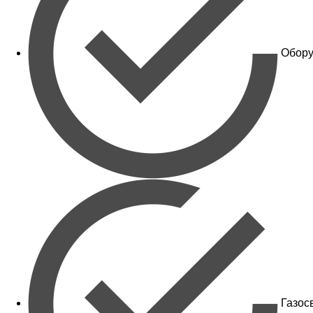
Обору
Газос