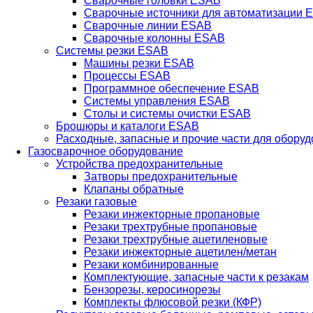
Сварочные головки ESAB
Сварочные источники для автоматизации 
Сварочные линии ESAB
Сварочные колонны ESAB
Системы резки ESAB
Машины резки ESAB
Процессы ESAB
Программное обеспечение ESAB
Системы управления ESAB
Столы и системы очистки ESAB
Брошюры и каталоги ESAB
Расходные, запасные и прочие части для обору
Газосварочное оборудование
Устройства предохранительные
Затворы предохранительные
Клапаны обратные
Резаки газовые
Резаки инжекторные пропановые
Резаки трехтрубные пропановые
Резаки трехтрубные ацетиленовые
Резаки инжекторные ацетилен/метан
Резаки комбинированные
Комплектующие, запасные части к резакам
Бензорезы, керосинорезы
Комплекты флюсовой резки (КФР)