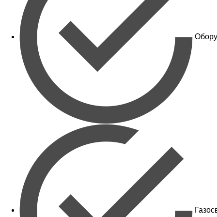
Обору
Газос