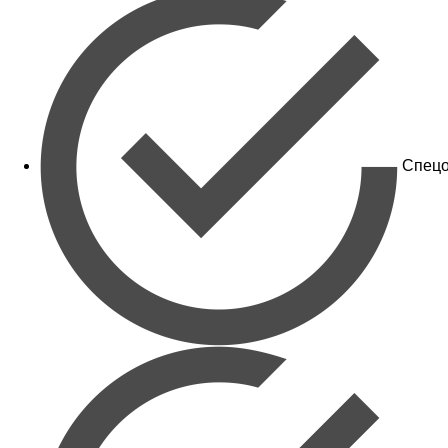
Спецо