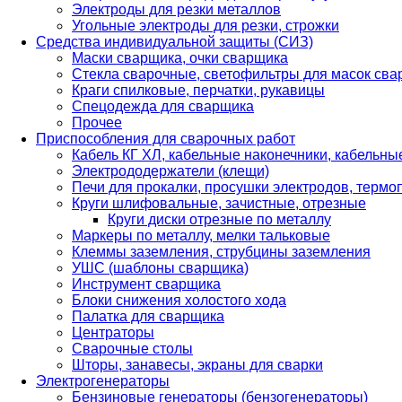
Электроды для резки металлов
Угольные электроды для резки, строжки
Средства индивидуальной защиты (СИЗ)
Маски сварщика, очки сварщика
Стекла сварочные, светофильтры для масок св
Краги спилковые, перчатки, рукавицы
Спецодежда для сварщика
Прочее
Приспособления для сварочных работ
Кабель КГ ХЛ, кабельные наконечники, кабельн
Электрододержатели (клещи)
Печи для прокалки, просушки электродов, терм
Круги шлифовальные, зачистные, отрезные
Круги диски отрезные по металлу
Маркеры по металлу, мелки тальковые
Клеммы заземления, струбцины заземления
УШС (шаблоны сварщика)
Инструмент сварщика
Блоки снижения холостого хода
Палатка для сварщика
Центраторы
Сварочные столы
Шторы, занавесы, экраны для сварки
Электрогенераторы
Бензиновые генераторы (бензогенераторы)