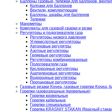
Баллоны газовые, тележки для баллонов, венти
Колпаки для баллонов
Вентили, комплектующие
Баллоны, шкафы для баллонов
Тележки
Манометры
Комплекты для газовой сварки и резки
Регуляторы и подогреватели газа
Регуляторы низкого давления
Углекислотные регуляторы
Аргоновые регулятры
Азотные регуляторы
Гелиевые регуляторы
Регуляторы комбинированные
Подогреватели газа
Кислородные регуляторы
Ацетиленовые регуляторы
Водородные регуляторы
Пропановые регуляторы
Газовые резаки Kovea, газовые горелки Kovea, б
Горелки газовоздушные (кровельные)
Горелки кровельные
Горелки кабельные
Горелки специальные
Горелка KRASNIY STAKAN (Красный стакан