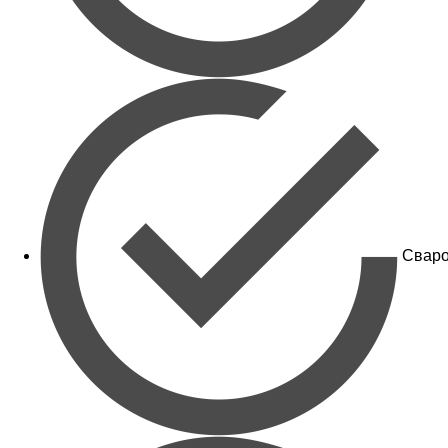
Сваро