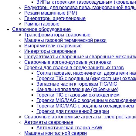
ЗИПы к горелкам газовоздушным (кровель
Редукторы для розлива пива, газированной вод
Резаки машинные (РМ)
Генераторы ацетиленовые
Рампы газовые
Сварочное оборудование
Трансформаторы сварочные
Машины газовой термической резки
Выпрямители сварочные
Инверторы сварочные
Полуавтоматы сварочные и сварочные механиз
Сварочные аргоно-дуговые установки
Горелки для сварки в среде защитных газов
Сопла газовые, наконечники, держатели на
Горелки TIG с водяным (жидкостным) охла
Запасные части к горелкам TIG/MIG
Каналы направляющие (кабельные)
Горелки TIG с газовым охлаждением
Горелки MIG/MAG с воздушным охлаждени
Горелки MIG/MAG с водяным охлаждением
Горелки для плазменной сварки
Сварочные автономные агрегаты, электростанц
Автоматы сварочные
Автоматическая сварка SAW
Машины контактной сварки