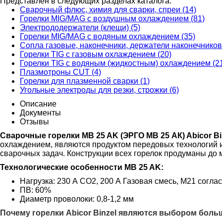
Представлен в следующих разделах каталога:
Сварочный флюс, химия для сварки, спреи (14)
Горелки MIG/MAG с воздушным охлаждением (81)
Электрододержатели (клещи) (5)
Горелки MIG/MAG с водяным охлаждением (35)
Сопла газовые, наконечники, держатели наконечников
Горелки TIG с газовым охлаждением (20)
Горелки TIG с водяным (жидкостным) охлаждением (2
Плазмотроны CUT (4)
Горелки для плазменной сварки (1)
Угольные электроды для резки, строжки (6)
Описание
Документы
Отзывы
Сварочные горелки MB 25 AK (ЭРГО МВ 25 АК) Abicor Bi
охлаждением, являются продуктом передовых технологий 
сварочных задач. Конструкции всех горелок продуманы до м
Технологические особенности MB 25 AK:
Нагрузка: 230 А СО2, 200 А Газовая смесь, М21 согла
ПВ: 60%
Диаметр проволоки: 0,8-1,2 мм
Почему горелки Abicor Binzel являются выбором боль