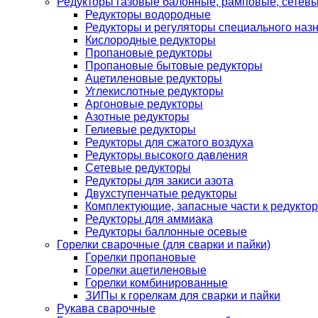
Редукторы газовые балонные, рамповые, сетев
Редукторы водородные
Редукторы и регуляторы специального наз
Кислородные редукторы
Пропановые редукторы
Пропановые бытовые редукторы
Ацетиленовые редукторы
Углекислотные редукторы
Аргоновые редукторы
Азотные редукторы
Гелиевые редукторы
Редукторы для сжатого воздуха
Редукторы высокого давления
Сетевые редукторы
Редукторы для закиси азота
Двухступенчатые редукторы
Комплектующие, запасные части к редуктор
Редукторы для аммиака
Редукторы баллонные осевые
Горелки сварочные (для сварки и пайки)
Горелки пропановые
Горелки ацетиленовые
Горелки комбинированные
ЗИПы к горелкам для сварки и пайки
Рукава сварочные