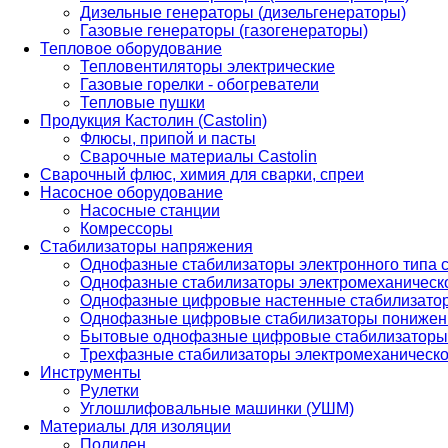
Дизельные генераторы (дизельгенераторы)
Газовые генераторы (газогенераторы)
Тепловое оборудование
Тепловентиляторы электрические
Газовые горелки - обогреватели
Тепловые пушки
Продукция Кастолин (Castolin)
Флюсы, припой и пасты
Сварочные материалы Castolin
Сварочный флюс, химия для сварки, спреи
Насосное оборудование
Насосные станции
Комрессоры
Стабилизаторы напряжения
Однофазные стабилизаторы электронного типа
Однофазные стабилизаторы электромеханическо
Однофазные цифровые настенные стабилизато
Однофазные цифровые стабилизаторы понижен
Бытовые однофазные цифровые стабилизаторы
Трехфазные стабилизаторы электромеханическо
Инструменты
Рулетки
Углошлифовальные машинки (УШМ)
Материалы для изоляции
Полилен