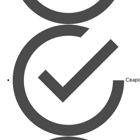
Сваро