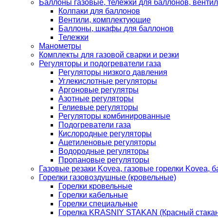
Баллоны газовые, тележки для баллонов, венти
Колпаки для баллонов
Вентили, комплектующие
Баллоны, шкафы для баллонов
Тележки
Манометры
Комплекты для газовой сварки и резки
Регуляторы и подогреватели газа
Регуляторы низкого давления
Углекислотные регуляторы
Аргоновые регулятры
Азотные регуляторы
Гелиевые регуляторы
Регуляторы комбинированные
Подогреватели газа
Кислородные регуляторы
Ацетиленовые регуляторы
Водородные регуляторы
Пропановые регуляторы
Газовые резаки Kovea, газовые горелки Kovea, б
Горелки газовоздушные (кровельные)
Горелки кровельные
Горелки кабельные
Горелки специальные
Горелка KRASNIY STAKAN (Красный стакан