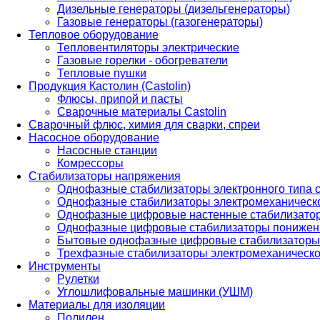
Дизельные генераторы (дизельгенераторы)
Газовые генераторы (газогенераторы)
Тепловое оборудование
Тепловентиляторы электрические
Газовые горелки - обогреватели
Тепловые пушки
Продукция Кастолин (Castolin)
Флюсы, припой и пасты
Сварочные материалы Castolin
Сварочный флюс, химия для сварки, спреи
Насосное оборудование
Насосные станции
Комрессоры
Стабилизаторы напряжения
Однофазные стабилизаторы электронного типа
Однофазные стабилизаторы электромеханическо
Однофазные цифровые настенные стабилизато
Однофазные цифровые стабилизаторы понижен
Бытовые однофазные цифровые стабилизаторы
Трехфазные стабилизаторы электромеханическо
Инструменты
Рулетки
Углошлифовальные машинки (УШМ)
Материалы для изоляции
Полилен