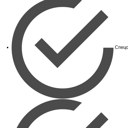
Спецо