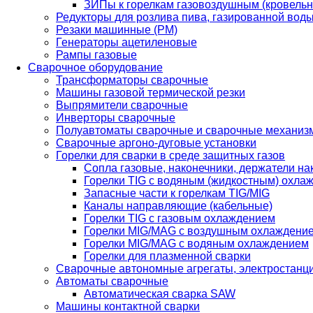
ЗИПы к горелкам газовоздушным (кровель
Редукторы для розлива пива, газированной вод
Резаки машинные (РМ)
Генераторы ацетиленовые
Рампы газовые
Сварочное оборудование
Трансформаторы сварочные
Машины газовой термической резки
Выпрямители сварочные
Инверторы сварочные
Полуавтоматы сварочные и сварочные механиз
Сварочные аргоно-дуговые установки
Горелки для сварки в среде защитных газов
Сопла газовые, наконечники, держатели на
Горелки TIG с водяным (жидкостным) охла
Запасные части к горелкам TIG/MIG
Каналы направляющие (кабельные)
Горелки TIG с газовым охлаждением
Горелки MIG/MAG с воздушным охлаждени
Горелки MIG/MAG с водяным охлаждением
Горелки для плазменной сварки
Сварочные автономные агрегаты, электростанц
Автоматы сварочные
Автоматическая сварка SAW
Машины контактной сварки