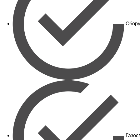
Обору
Газос