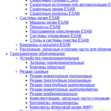
Сварочные головки ESAB
Сварочные источники для автоматизации 
Сварочные линии ESAB
Сварочные колонны ESAB
Системы резки ESAB
Машины резки ESAB
Процессы ESAB
Программное обеспечение ESAB
Системы управления ESAB
Столы и системы очистки ESAB
Брошюры и каталоги ESAB
Расходные, запасные и прочие части для обору
Газосварочное оборудование
Устройства предохранительные
Затворы предохранительные
Клапаны обратные
Резаки газовые
Резаки инжекторные пропановые
Резаки трехтрубные пропановые
Резаки трехтрубные ацетиленовые
Резаки инжекторные ацетилен/метан
Резаки комбинированные
Комплектующие, запасные части к резакам
Бензорезы, керосинорезы
Комплекты флюсовой резки (КФР)