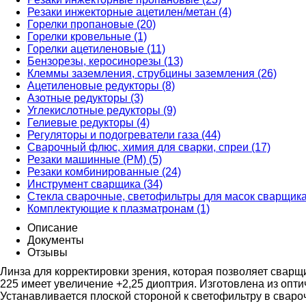
Резаки инжекторные ацетилен/метан (4)
Горелки пропановые (20)
Горелки кровельные (1)
Горелки ацетиленовые (11)
Бензорезы, керосинорезы (13)
Клеммы заземления, струбцины заземления (26)
Ацетиленовые редукторы (8)
Азотные редукторы (3)
Углекислотные редукторы (9)
Гелиевые редукторы (4)
Регуляторы и подогреватели газа (44)
Сварочный флюс, химия для сварки, спреи (17)
Резаки машинные (РМ) (5)
Резаки комбинированные (24)
Инструмент сварщика (34)
Стекла сварочные, светофильтры для масок сварщика
Комплектующие к плазматронам (1)
Описание
Документы
Отзывы
Линза для корректировки зрения, которая позволяет сварщ
225 имеет увеличение +2,25 диоптрия. Изготовлена из опт
Устанавливается плоской стороной к светофильтру в свароч