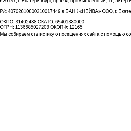
620137, г. Екатеринбург, проезд Промышленный, 11, литер 
Р/с 40702810800210017449 в БАНК «НЕЙВА» ООО, г. Екат
ОКПО: 31402488 ОКАТО: 65401380000
ОГРН: 1136685027203 ОКОПФ: 12165
Мы собираем статистику о посещениях сайта с помощью coo