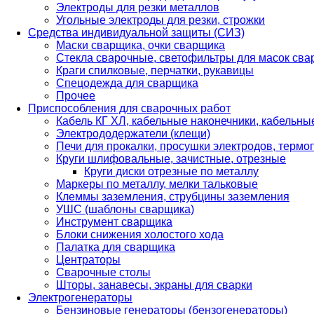
Электроды для резки металлов
Угольные электроды для резки, строжки
Средства индивидуальной защиты (СИЗ)
Маски сварщика, очки сварщика
Стекла сварочные, светофильтры для масок св
Краги спилковые, перчатки, рукавицы
Спецодежда для сварщика
Прочее
Приспособления для сварочных работ
Кабель КГ ХЛ, кабельные наконечники, кабельн
Электрододержатели (клещи)
Печи для прокалки, просушки электродов, терм
Круги шлифовальные, зачистные, отрезные
Круги диски отрезные по металлу
Маркеры по металлу, мелки тальковые
Клеммы заземления, струбцины заземления
УШС (шаблоны сварщика)
Инструмент сварщика
Блоки снижения холостого хода
Палатка для сварщика
Центраторы
Сварочные столы
Шторы, занавесы, экраны для сварки
Электрогенераторы
Бензиновые генераторы (бензогенераторы)