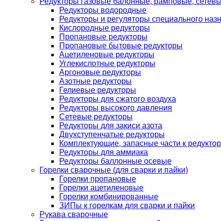
Редукторы газовые балонные, рамповые, сетев
Редукторы водородные
Редукторы и регуляторы специального наз
Кислородные редукторы
Пропановые редукторы
Пропановые бытовые редукторы
Ацетиленовые редукторы
Углекислотные редукторы
Аргоновые редукторы
Азотные редукторы
Гелиевые редукторы
Редукторы для сжатого воздуха
Редукторы высокого давления
Сетевые редукторы
Редукторы для закиси азота
Двухступенчатые редукторы
Комплектующие, запасные части к редуктор
Редукторы для аммиака
Редукторы баллонные осевые
Горелки сварочные (для сварки и пайки)
Горелки пропановые
Горелки ацетиленовые
Горелки комбинированные
ЗИПы к горелкам для сварки и пайки
Рукава сварочные