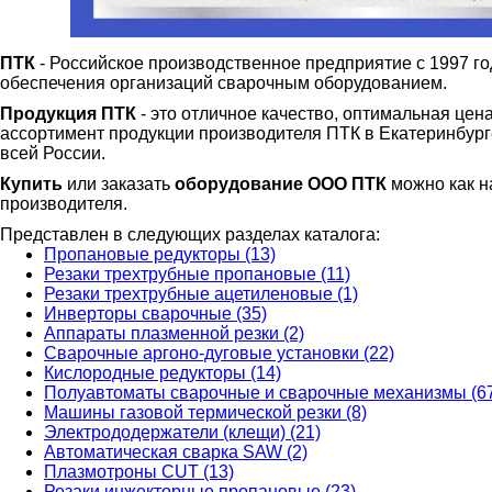
ПТК
- Российское производственное предприятие с 1997 г
обеспечения организаций сварочным оборудованием.
Продукция ПТК
- это отличное качество, оптимальная цен
ассортимент продукции производителя ПТК в Екатеринбурге 
всей России.
Купить
или заказать
оборудование ООО ПТК
можно как на
производителя.
Представлен в следующих разделах каталога:
Пропановые редукторы (13)
Резаки трехтрубные пропановые (11)
Резаки трехтрубные ацетиленовые (1)
Инверторы сварочные (35)
Аппараты плазменной резки (2)
Сварочные аргоно-дуговые установки (22)
Кислородные редукторы (14)
Полуавтоматы сварочные и сварочные механизмы (6
Машины газовой термической резки (8)
Электрододержатели (клещи) (21)
Автоматическая сварка SAW (2)
Плазмотроны CUT (13)
Резаки инжекторные пропановые (23)